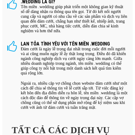
.WEDDING LÀ GÌ?
Tên miền .wedding giúp phát triển một không gian kỹ thuật
số dễ dàng nhận ra thông qua tên gọi. Từ đó kết nối người
cung cấp và người có nhu cầu về các sản phẩm và dịch vụ liên
quan đến đám cưới, chẳng hạn như thiết kế, nhiếp ảnh, trang
phục cưới, MC, nhà hàng tiệc cưới, diễn đàn chia sẻ kinh
nghiệm và hơn thế nữa.
LAN TỎA TÌNH YÊU VỚI TÊN MIỀN .WEDDING
Đám cưới là ngày lễ trọng đại nhất trong cuộc đời mỗi người
và ai cũng muốn ngày lễ ấy thật long trọng. Điều đó đã khiến
ngành công nghiệp dịch vụ cưới ngày càng lớn mạnh. Giữa
nhiều doanh nghiệp trong ngành, tên miền .wedding có thể
giúp công ty nổi bật trong một danh sách kết quả tìm kiếm
quá rộng lớn.
Ngoài ra, nhiều cặp vợ chồng chọn website đám cưới như một
cách để chia sẻ thông tin về lễ cưới sắp tới. Từ việc đăng ký
kết hôn đến địa điểm diễn ra hôn lễ, tên miền .wedding là một
cách độc đáo để thông tin về ngày trọng đại này. Các cặp vợ
chồng cũng có thể sử dụng phần mở rộng để kỷ niệm sau khi
cưới với ảnh từ đám cưới và tuần trăng mật.
TẤT CẢ CÁC DỊCH VỤ