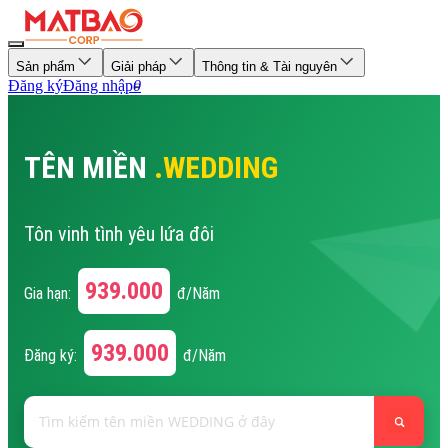
Sản phẩm
Giải pháp
Thông tin & Tài nguyên
Đăng ký
Đăng nhập
0
TÊN MIỀN
.WEDDING
Tôn vinh tình yêu lứa đôi
939.000
Gia hạn:
đ/Năm
939.000
Đăng ký:
đ/Năm