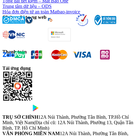
Tổng đài tiết kiệm – Mắt Bão One
Trung tâm dữ liệu – ODS
Hóa đơn điện tử an toàn Matbao-invoice
Chứng chỉ trang web
Thanh toán
Tải ứng dụng
TRỤ SỞ CHÍNH
12A Núi Thành, Phường Tân Bình, TP.Hồ Chí
Minh, Việt Nam
(Địa chỉ cũ: 12A Núi Thành, Phường 13, Quận Tân
Bình, TP. Hồ Chí Minh)
VĂN PHÒNG MIỀN NAM
12A Núi Thành, Phường Tân Bình,