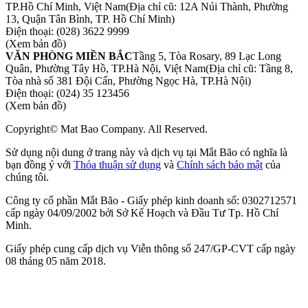
TP.Hồ Chí Minh, Việt Nam
(Địa chỉ cũ: 12A Núi Thành, Phường
13, Quận Tân Bình, TP. Hồ Chí Minh)
Điện thoại:
(028) 3622 9999
(Xem bản đồ)
VĂN PHÒNG MIỀN BẮC
Tầng 5, Tòa Rosary, 89 Lạc Long
Quân, Phường Tây Hồ, TP.Hà Nội, Việt Nam
(Địa chỉ cũ: Tầng 8,
Tòa nhà số 381 Đội Cấn, Phường Ngọc Hà, TP.Hà Nội)
Điện thoại:
(024) 35 123456
(Xem bản đồ)
Copyright© Mat Bao Company. All Reserved.
Sử dụng nội dung ở trang này và dịch vụ tại Mắt Bão có nghĩa là
bạn đồng ý với
Thỏa thuận sử dụng
và
Chính sách bảo mật
của
chúng tôi.
Công ty cổ phần Mắt Bão - Giấy phép kinh doanh số: 0302712571
cấp ngày 04/09/2002 bởi Sở Kế Hoạch và Đầu Tư Tp. Hồ Chí
Minh.
Giấy phép cung cấp dịch vụ Viễn thông số 247/GP-CVT cấp ngày
08 tháng 05 năm 2018.