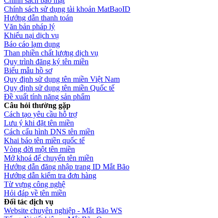
Chính sách bảo mật
Chính sách sử dụng tài khoản MatBaoID
Hướng dẫn thanh toán
Văn bản pháp lý
Khiếu nại dịch vụ
Báo cáo lạm dụng
Than phiền chất lượng dịch vụ
Quy trình đăng ký tên miền
Biểu mẫu hồ sơ
Quy định sử dụng tên miền Việt Nam
Quy định sử dụng tên miền Quốc tế
Đề xuất tính năng sản phẩm
Câu hỏi thường gặp
Cách tạo yêu cầu hỗ trợ
Lưu ý khi đặt tên miền
Cách cấu hình DNS tên miền
Khai báo tên miền quốc tế
Vòng đời một tên miền
Mở khoá để chuyển tên miền
Hướng dẫn đăng nhập trang ID Mắt Bão
Hướng dẫn kiểm tra đơn hàng
Từ vựng công nghệ
Hỏi đáp về tên miền
Đối tác dịch vụ
Website chuyên nghiệp - Mắt Bão WS