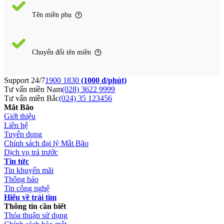
Tên miền phụ
Chuyển đổi tên miền
Support 24/7
1900 1830
(1000 đ/phút)
Tư vấn miền Nam
(028) 3622 9999
Tư vấn miền Bắc
(024) 35 123456
Mắt Bão
Giới thiệu
Liên hệ
Tuyển dụng
Chính sách đại lý Mắt Bão
Dịch vụ trả trước
Tin tức
Tin khuyến mãi
Thông báo
Tin công nghệ
Hiểu về trái tim
Thông tin cần biết
Thỏa thuận sử dụng