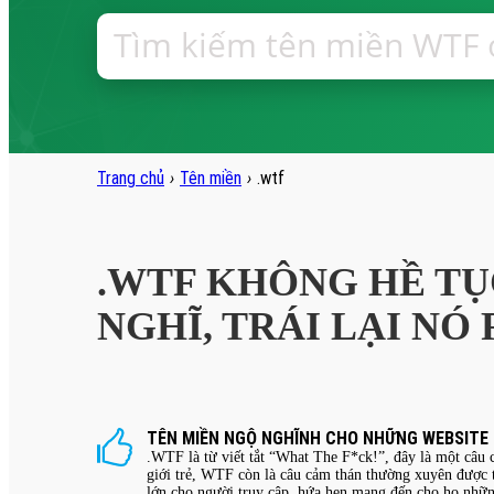
Trang chủ
›
Tên miền
›
.wtf
.WTF KHÔNG HỀ TỤ
NGHĨ, TRÁI LẠI NÓ
TÊN MIỀN NGỘ NGHĨNH CHO NHỮNG WEBSITE 
.WTF là từ viết tắt “What The F*ck!”, đây là một câu 
giới trẻ, WTF còn là câu cảm thán thường xuyên được t
lớn cho người truy cập, hứa hẹn mang đến cho họ những