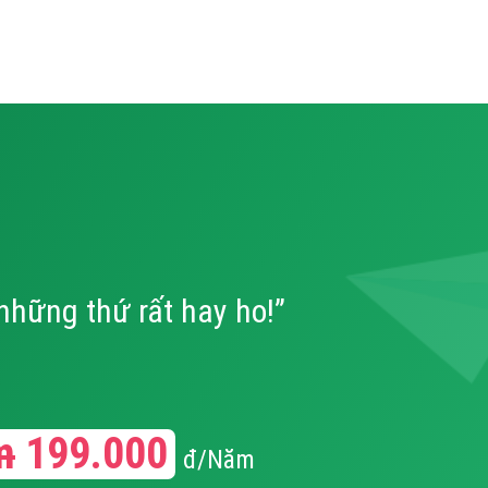
 những thứ rất hay ho!”
m
199.000
đ/Năm