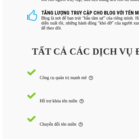
TĂNG LƯỢNG TRUY CẬP CHO BLOG VỚI TÊN M
Blog là nơi để bạn trút “bầu tâm sự” của riêng mình.
diễn xuất tồi, những hành động “khó đỡ” của người xu
để theo dõi.
TẤT CẢ CÁC DỊCH VỤ
Công cụ quản trị mạnh mẽ
Hỗ trợ khóa tên miền
Chuyển đổi tên miền