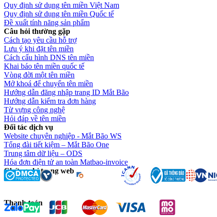
Quy định sử dụng tên miền Việt Nam
Quy định sử dụng tên miền Quốc tế
Đề xuất tính năng sản phẩm
Câu hỏi thường gặp
Cách tạo yêu cầu hỗ trợ
Lưu ý khi đặt tên miền
Cách cấu hình DNS tên miền
Khai báo tên miền quốc tế
Vòng đời một tên miền
Mở khoá để chuyển tên miền
Hướng dẫn đăng nhập trang ID Mắt Bão
Hướng dẫn kiểm tra đơn hàng
Từ vựng công nghệ
Hỏi đáp về tên miền
Đối tác dịch vụ
Website chuyên nghiệp - Mắt Bão WS
Tổng đài tiết kiệm – Mắt Bão One
Trung tâm dữ liệu – ODS
Hóa đơn điện tử an toàn Matbao-invoice
Chứng chỉ trang web
Thanh toán