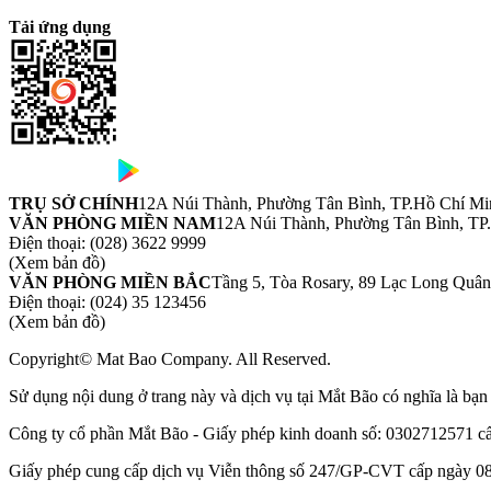
Tải ứng dụng
TRỤ SỞ CHÍNH
12A Núi Thành, Phường Tân Bình, TP.Hồ Chí Mi
VĂN PHÒNG MIỀN NAM
12A Núi Thành, Phường Tân Bình, TP
Điện thoại:
(028) 3622 9999
(Xem bản đồ)
VĂN PHÒNG MIỀN BẮC
Tầng 5, Tòa Rosary, 89 Lạc Long Quâ
Điện thoại:
(024) 35 123456
(Xem bản đồ)
Copyright© Mat Bao Company. All Reserved.
Sử dụng nội dung ở trang này và dịch vụ tại Mắt Bão có nghĩa là bạ
Công ty cổ phần Mắt Bão - Giấy phép kinh doanh số: 0302712571 
Giấy phép cung cấp dịch vụ Viễn thông số 247/GP-CVT cấp ngày 08