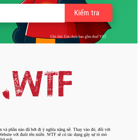
Kiểm tra
Ghi chú: Giá chưa bao gồm thuế VAT
 và phần nào đã bớt đi ý nghĩa nặng nề. Thay vào đó, đối với
Website với đuôi tên miền .WTF sẽ có tác dụng gây sự tò mò
nhớ mãi.