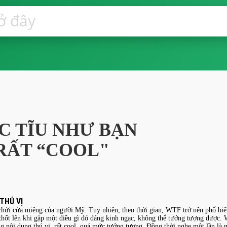
C TĨU NHƯ BẠN
 RẤT “COOL"
THÚ VỊ
chửi cửa miệng của người Mỹ. Tuy nhiên, theo thời gian, WTF trở nên phổ biến
hốt lên khi gặp một điều gì đó đáng kinh ngạc, không thể tưởng tượng được. 
 nội dung thú vị, rất cool, quá mức tưởng tượng. Đồng thời nghe một lần là 