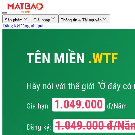
Sản phẩm
Giải pháp
Thông tin & Tài nguyên
Đăng ký
Đăng nhập
0
TÊN MIỀN
.WTF
Hãy nói với thế giới “Ở đây có
1.049.000
Gia hạn:
đ/Năm
1.049.000
đ/Nă
Đăng ký: