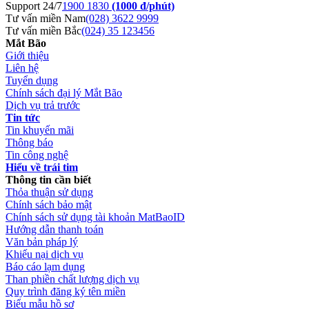
Support 24/7
1900 1830
(1000 đ/phút)
Tư vấn miền Nam
(028) 3622 9999
Tư vấn miền Bắc
(024) 35 123456
Mắt Bão
Giới thiệu
Liên hệ
Tuyển dụng
Chính sách đại lý Mắt Bão
Dịch vụ trả trước
Tin tức
Tin khuyến mãi
Thông báo
Tin công nghệ
Hiểu về trái tim
Thông tin cần biết
Thỏa thuận sử dụng
Chính sách bảo mật
Chính sách sử dụng tài khoản MatBaoID
Hướng dẫn thanh toán
Văn bản pháp lý
Khiếu nại dịch vụ
Báo cáo lạm dụng
Than phiền chất lượng dịch vụ
Quy trình đăng ký tên miền
Biểu mẫu hồ sơ