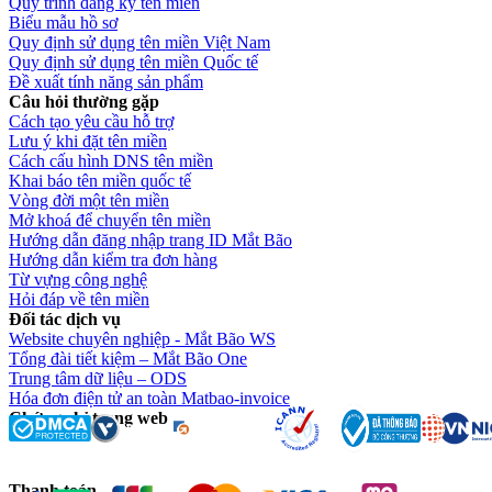
Quy trình đăng ký tên miền
Biểu mẫu hồ sơ
Quy định sử dụng tên miền Việt Nam
Quy định sử dụng tên miền Quốc tế
Đề xuất tính năng sản phẩm
Câu hỏi thường gặp
Cách tạo yêu cầu hỗ trợ
Lưu ý khi đặt tên miền
Cách cấu hình DNS tên miền
Khai báo tên miền quốc tế
Vòng đời một tên miền
Mở khoá để chuyển tên miền
Hướng dẫn đăng nhập trang ID Mắt Bão
Hướng dẫn kiểm tra đơn hàng
Từ vựng công nghệ
Hỏi đáp về tên miền
Đối tác dịch vụ
Website chuyên nghiệp - Mắt Bão WS
Tổng đài tiết kiệm – Mắt Bão One
Trung tâm dữ liệu – ODS
Hóa đơn điện tử an toàn Matbao-invoice
Chứng chỉ trang web
Thanh toán