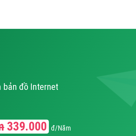
 bản đồ Internet
m
339.000
đ/Năm