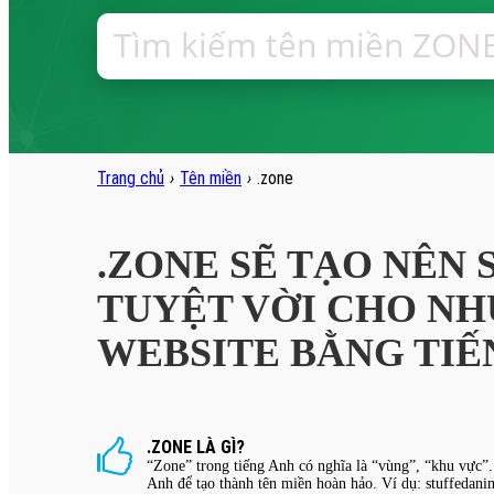
Trang chủ
›
Tên miền
›
.zone
.ZONE SẼ TẠO NÊN 
TUYỆT VỜI CHO NH
WEBSITE BẰNG TIẾ
.ZONE LÀ GÌ?
“Zone” trong tiếng Anh có nghĩa là “vùng”, “khu vực”. 
Anh để tạo thành tên miền hoàn hảo. Ví dụ: stuffedanim