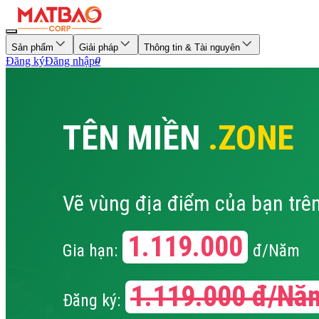
Sản phẩm
Giải pháp
Thông tin & Tài nguyên
Đăng ký
Đăng nhập
0
TÊN MIỀN
.ZONE
Vẽ vùng địa điểm của bạn trên
1.119.000
Gia hạn:
đ/Năm
1.119.000
đ/Nă
Đăng ký: