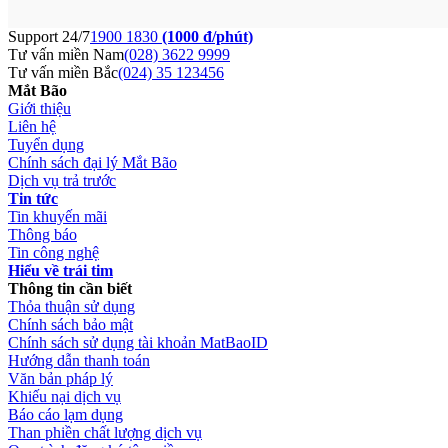
Support 24/7
1900 1830
(1000 đ/phút)
Tư vấn miền Nam
(028) 3622 9999
Tư vấn miền Bắc
(024) 35 123456
Mắt Bão
Giới thiệu
Liên hệ
Tuyển dụng
Chính sách đại lý Mắt Bão
Dịch vụ trả trước
Tin tức
Tin khuyến mãi
Thông báo
Tin công nghệ
Hiểu về trái tim
Thông tin cần biết
Thỏa thuận sử dụng
Chính sách bảo mật
Chính sách sử dụng tài khoản MatBaoID
Hướng dẫn thanh toán
Văn bản pháp lý
Khiếu nại dịch vụ
Báo cáo lạm dụng
Than phiền chất lượng dịch vụ