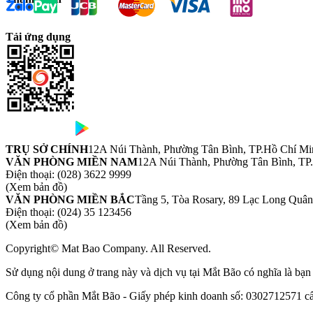
Tải ứng dụng
TRỤ SỞ CHÍNH
12A Núi Thành, Phường Tân Bình, TP.Hồ Chí Mi
VĂN PHÒNG MIỀN NAM
12A Núi Thành, Phường Tân Bình, TP
Điện thoại:
(028) 3622 9999
(Xem bản đồ)
VĂN PHÒNG MIỀN BẮC
Tầng 5, Tòa Rosary, 89 Lạc Long Quâ
Điện thoại:
(024) 35 123456
(Xem bản đồ)
Copyright© Mat Bao Company. All Reserved.
Sử dụng nội dung ở trang này và dịch vụ tại Mắt Bão có nghĩa là bạ
Công ty cổ phần Mắt Bão - Giấy phép kinh doanh số: 0302712571 