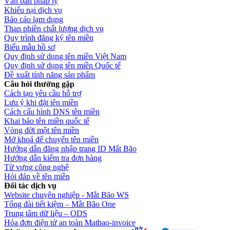
Văn bản pháp lý
Khiếu nại dịch vụ
Báo cáo lạm dụng
Than phiền chất lượng dịch vụ
Quy trình đăng ký tên miền
Biểu mẫu hồ sơ
Quy định sử dụng tên miền Việt Nam
Quy định sử dụng tên miền Quốc tế
Đề xuất tính năng sản phẩm
Câu hỏi thường gặp
Cách tạo yêu cầu hỗ trợ
Lưu ý khi đặt tên miền
Cách cấu hình DNS tên miền
Khai báo tên miền quốc tế
Vòng đời một tên miền
Mở khoá để chuyển tên miền
Hướng dẫn đăng nhập trang ID Mắt Bão
Hướng dẫn kiểm tra đơn hàng
Từ vựng công nghệ
Hỏi đáp về tên miền
Đối tác dịch vụ
Website chuyên nghiệp - Mắt Bão WS
Tổng đài tiết kiệm – Mắt Bão One
Trung tâm dữ liệu – ODS
Hóa đơn điện tử an toàn Matbao-invoice