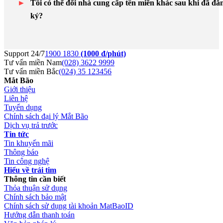
Tôi có thể đổi nhà cung cấp tên miền khác sau khi đã đă
ký?
Support 24/7
1900 1830
(1000 đ/phút)
Tư vấn miền Nam
(028) 3622 9999
Tư vấn miền Bắc
(024) 35 123456
Mắt Bão
Giới thiệu
Liên hệ
Tuyển dụng
Chính sách đại lý Mắt Bão
Dịch vụ trả trước
Tin tức
Tin khuyến mãi
Thông báo
Tin công nghệ
Hiểu về trái tim
Thông tin cần biết
Thỏa thuận sử dụng
Chính sách bảo mật
Chính sách sử dụng tài khoản MatBaoID
Hướng dẫn thanh toán