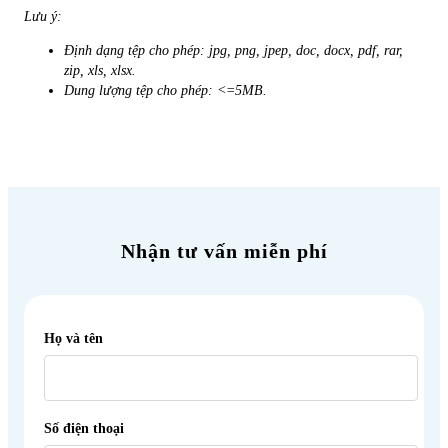
Lưu ý:
Định dạng tệp cho phép
: jpg, png, jpep, doc, docx, pdf, rar,
zip, xls, xlsx.
Dung lượng tệp cho phép
: <=5MB.
Nhận tư vấn miễn phí
Họ và tên
Số điện thoại