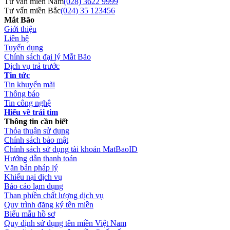
Tư vấn miền Nam
(028) 3622 9999
Tư vấn miền Bắc
(024) 35 123456
Mắt Bão
Giới thiệu
Liên hệ
Tuyển dụng
Chính sách đại lý Mắt Bão
Dịch vụ trả trước
Tin tức
Tin khuyến mãi
Thông báo
Tin công nghệ
Hiểu về trái tim
Thông tin cần biết
Thỏa thuận sử dụng
Chính sách bảo mật
Chính sách sử dụng tài khoản MatBaoID
Hướng dẫn thanh toán
Văn bản pháp lý
Khiếu nại dịch vụ
Báo cáo lạm dụng
Than phiền chất lượng dịch vụ
Quy trình đăng ký tên miền
Biểu mẫu hồ sơ
Quy định sử dụng tên miền Việt Nam