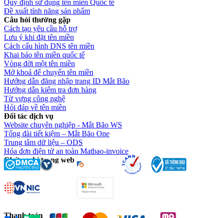
Quy định sử dụng tên miền Quốc tế
Đề xuất tính năng sản phẩm
Câu hỏi thường gặp
Cách tạo yêu cầu hỗ trợ
Lưu ý khi đặt tên miền
Cách cấu hình DNS tên miền
Khai báo tên miền quốc tế
Vòng đời một tên miền
Mở khoá để chuyển tên miền
Hướng dẫn đăng nhập trang ID Mắt Bão
Hướng dẫn kiểm tra đơn hàng
Từ vựng công nghệ
Hỏi đáp về tên miền
Đối tác dịch vụ
Website chuyên nghiệp - Mắt Bão WS
Tổng đài tiết kiệm – Mắt Bão One
Trung tâm dữ liệu – ODS
Hóa đơn điện tử an toàn Matbao-invoice
Chứng chỉ trang web
Thanh toán