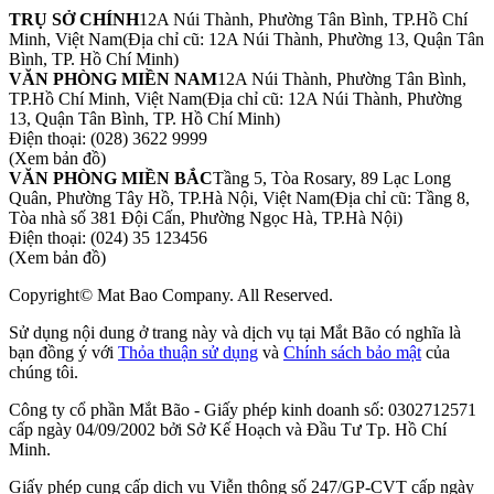
TRỤ SỞ CHÍNH
12A Núi Thành, Phường Tân Bình, TP.Hồ Chí
Minh, Việt Nam
(Địa chỉ cũ: 12A Núi Thành, Phường 13, Quận Tân
Bình, TP. Hồ Chí Minh)
VĂN PHÒNG MIỀN NAM
12A Núi Thành, Phường Tân Bình,
TP.Hồ Chí Minh, Việt Nam
(Địa chỉ cũ: 12A Núi Thành, Phường
13, Quận Tân Bình, TP. Hồ Chí Minh)
Điện thoại:
(028) 3622 9999
(Xem bản đồ)
VĂN PHÒNG MIỀN BẮC
Tầng 5, Tòa Rosary, 89 Lạc Long
Quân, Phường Tây Hồ, TP.Hà Nội, Việt Nam
(Địa chỉ cũ: Tầng 8,
Tòa nhà số 381 Đội Cấn, Phường Ngọc Hà, TP.Hà Nội)
Điện thoại:
(024) 35 123456
(Xem bản đồ)
Copyright© Mat Bao Company. All Reserved.
Sử dụng nội dung ở trang này và dịch vụ tại Mắt Bão có nghĩa là
bạn đồng ý với
Thỏa thuận sử dụng
và
Chính sách bảo mật
của
chúng tôi.
Công ty cổ phần Mắt Bão - Giấy phép kinh doanh số: 0302712571
cấp ngày 04/09/2002 bởi Sở Kế Hoạch và Đầu Tư Tp. Hồ Chí
Minh.
Giấy phép cung cấp dịch vụ Viễn thông số 247/GP-CVT cấp ngày