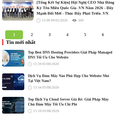
[Tổng Kết Sự Kiện] Hội Nghị CEO Nhà Đăng
Ký Tên Miền Quốc Gia .VN Năm 2026 - Đẩy
Mạnh Đổi Mới - Thúc Đẩy Phát Triển .VN
12:08 09/02/2026
369
1
2
3
4
5
6
Tin mới nhất
Top Best DNS Hosting Providers Giải Pháp Managed
DNS Tối Ưu Cho Website
15:59 05/08/2026
Dịch Vụ Đám Mây Nào Phù Hợp Cho Website Nhỏ
Tại Việt Nam?
15:34 05/08/2026
Top Dịch Vụ Cloud Server Giá Rẻ: Giải Pháp Máy
Chủ Đám Mây Tối Ưu Chi Phí
15:10 05/08/2026