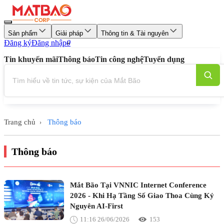
Sản phẩm
Giải pháp
Thông tin & Tài nguyên
Đăng ký
Đăng nhập
0
Tin khuyến mãi
Thông báo
Tin công nghệ
Tuyển dụng
Trang chủ
Thông báo
›
Thông báo
Mắt Bão Tại VNNIC Internet Conference
2026 - Khi Hạ Tầng Số Giao Thoa Cùng Kỷ
Nguyên AI-First
11:16 26/06/2026
153