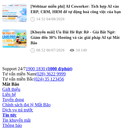
[Webinar miễn phí] AI Coworker: Tích hợp AI vào
ERP, CRM, HRM để tự động hoá công việc của bạn
14:52 04/08/2026
[Khuyến mãi] Ưu Đãi Hè Rực Rỡ - Giá Bất Ngờ:
Giảm đến 30% Hosting và các giải pháp AI tại Mắt
Bão
08:52 06/07/2026
10.149
Support 24/7
1900 1830
(1000 đ/phút)
Tư vấn miền Nam
(028) 3622 9999
Tư vấn miền Bắc
(024) 35 123456
Mắt Bão
Giới thiệu
Liên hệ
Tuyển dụng
Chính sách đại lý Mắt Bão
Dịch vụ trả trước
Tin tức
Tin khuyến mãi
Thông báo