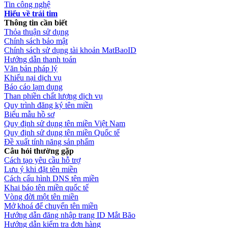
Tin công nghệ
Hiểu về trái tim
Thông tin cần biết
Thỏa thuận sử dụng
Chính sách bảo mật
Chính sách sử dụng tài khoản MatBaoID
Hướng dẫn thanh toán
Văn bản pháp lý
Khiếu nại dịch vụ
Báo cáo lạm dụng
Than phiền chất lượng dịch vụ
Quy trình đăng ký tên miền
Biểu mẫu hồ sơ
Quy định sử dụng tên miền Việt Nam
Quy định sử dụng tên miền Quốc tế
Đề xuất tính năng sản phẩm
Câu hỏi thường gặp
Cách tạo yêu cầu hỗ trợ
Lưu ý khi đặt tên miền
Cách cấu hình DNS tên miền
Khai báo tên miền quốc tế
Vòng đời một tên miền
Mở khoá để chuyển tên miền
Hướng dẫn đăng nhập trang ID Mắt Bão
Hướng dẫn kiểm tra đơn hàng