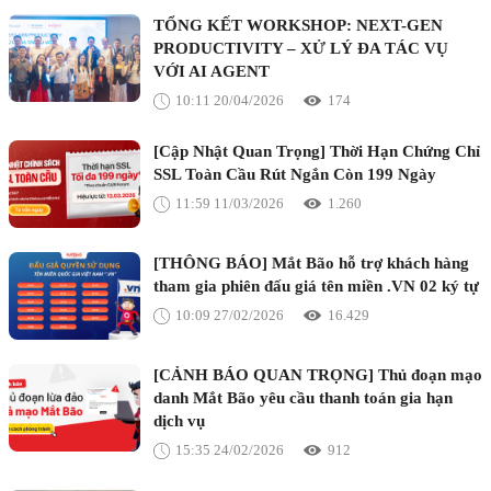
TỔNG KẾT WORKSHOP: NEXT-GEN
PRODUCTIVITY – XỬ LÝ ĐA TÁC VỤ
VỚI AI AGENT
10:11 20/04/2026
174
[Cập Nhật Quan Trọng] Thời Hạn Chứng Chỉ
SSL Toàn Cầu Rút Ngắn Còn 199 Ngày
11:59 11/03/2026
1.260
[THÔNG BÁO] Mắt Bão hỗ trợ khách hàng
tham gia phiên đấu giá tên miền .VN 02 ký tự
10:09 27/02/2026
16.429
[CẢNH BÁO QUAN TRỌNG] Thủ đoạn mạo
danh Mắt Bão yêu cầu thanh toán gia hạn
dịch vụ
15:35 24/02/2026
912