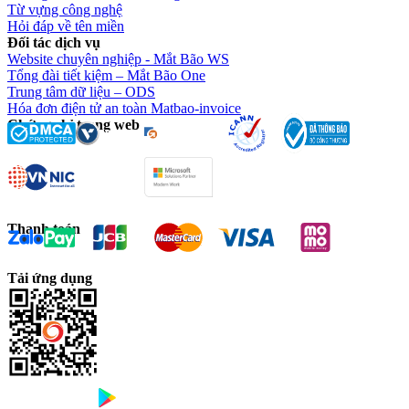
Từ vựng công nghệ
Hỏi đáp về tên miền
Đối tác dịch vụ
Website chuyên nghiệp - Mắt Bão WS
Tổng đài tiết kiệm – Mắt Bão One
Trung tâm dữ liệu – ODS
Hóa đơn điện tử an toàn Matbao-invoice
Chứng chỉ trang web
Thanh toán
Tải ứng dụng