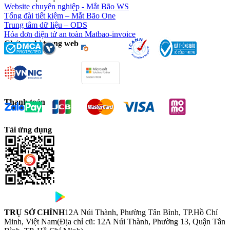
Website chuyên nghiệp - Mắt Bão WS
Tổng đài tiết kiệm – Mắt Bão One
Trung tâm dữ liệu – ODS
Hóa đơn điện tử an toàn Matbao-invoice
Chứng chỉ trang web
Thanh toán
Tải ứng dụng
TRỤ SỞ CHÍNH
12A Núi Thành, Phường Tân Bình, TP.Hồ Chí
Minh, Việt Nam
(Địa chỉ cũ: 12A Núi Thành, Phường 13, Quận Tân