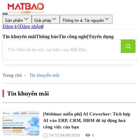
Sản phẩm
Giải pháp
Thông tin & Tài nguyên
Đăng ký
Đăng nhập
0
Tin khuyến mãi
Thông báo
Tin công nghệ
Tuyển dụng
Trang chủ
Tin khuyến mãi
›
Tin khuyến mãi
[Webinar miễn phí] AI Coworker: Tích hợp
AI vào ERP, CRM, HRM để tự động hoá
công việc của bạn
14:52 04/08/2026
0