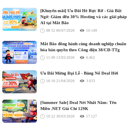
[Khuyến mãi] Ưu Đãi Hè Rực Rỡ - Giá Bất
Ngờ: Giảm đến 30% Hosting và các giải pháp
AI tại Mắt Bão
08:52 06/07/2026
10.149
Mắt Bão đồng hành cùng doanh nghiệp chuẩn
hóa bản quyền theo Công điện 38/CĐ-TTg
11:09 13/05/2026
6.462
Ưu Đãi Mừng Đại Lễ - Bùng Nổ Deal Hời
16:16 21/04/2026
3.633
[Summer Sale] Deal Nét Nhất Năm: Tên
Miền .NET Giá Chỉ 129K
10:22 30/03/2026
17.127