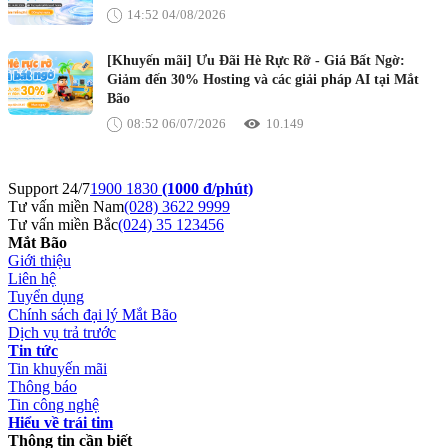
14:52 04/08/2026
[Khuyến mãi] Ưu Đãi Hè Rực Rỡ - Giá Bất Ngờ:
Giảm đến 30% Hosting và các giải pháp AI tại Mắt
Bão
08:52 06/07/2026
10.149
Support 24/7
1900 1830
(1000 đ/phút)
Tư vấn miền Nam
(028) 3622 9999
Tư vấn miền Bắc
(024) 35 123456
Mắt Bão
Giới thiệu
Liên hệ
Tuyển dụng
Chính sách đại lý Mắt Bão
Dịch vụ trả trước
Tin tức
Tin khuyến mãi
Thông báo
Tin công nghệ
Hiểu về trái tim
Thông tin cần biết