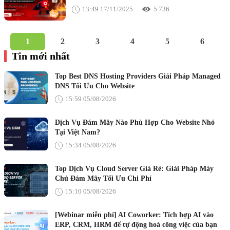
13:49 17/11/2025
5.736
1
2
3
4
5
6
Tin mới nhất
Top Best DNS Hosting Providers Giải Pháp Managed
DNS Tối Ưu Cho Website
15:59 05/08/2026
Dịch Vụ Đám Mây Nào Phù Hợp Cho Website Nhỏ
Tại Việt Nam?
15:34 05/08/2026
Top Dịch Vụ Cloud Server Giá Rẻ: Giải Pháp Máy
Chủ Đám Mây Tối Ưu Chi Phí
15:10 05/08/2026
[Webinar miễn phí] AI Coworker: Tích hợp AI vào
ERP, CRM, HRM để tự động hoá công việc của bạn