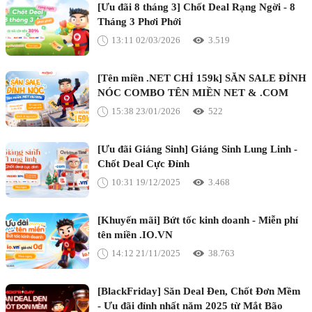
[Ưu đãi 8 tháng 3] Chốt Deal Rạng Ngời - 8
Tháng 3 Phơi Phới
13:11 02/03/2026
3.519
[Tên miền .NET CHỈ 159k] SĂN SALE ĐỈNH
NÓC COMBO TÊN MIỀN NET & .COM
15:38 23/01/2026
522
[Ưu đãi Giáng Sinh] Giáng Sinh Lung Linh -
Chốt Deal Cực Đỉnh
10:31 19/12/2025
3.468
[Khuyến mãi] Bứt tốc kinh doanh - Miễn phí
tên miền .IO.VN
14:12 21/11/2025
38.763
[BlackFriday] Săn Deal Đen, Chốt Đơn Mềm
- Ưu đãi đỉnh nhất năm 2025 từ Mắt Bão