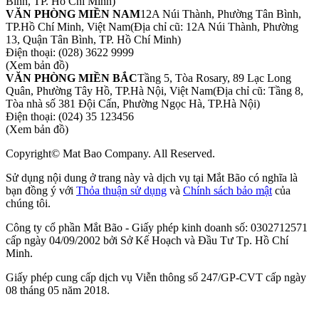
Bình, TP. Hồ Chí Minh)
VĂN PHÒNG MIỀN NAM
12A Núi Thành, Phường Tân Bình,
TP.Hồ Chí Minh, Việt Nam
(Địa chỉ cũ: 12A Núi Thành, Phường
13, Quận Tân Bình, TP. Hồ Chí Minh)
Điện thoại:
(028) 3622 9999
(Xem bản đồ)
VĂN PHÒNG MIỀN BẮC
Tầng 5, Tòa Rosary, 89 Lạc Long
Quân, Phường Tây Hồ, TP.Hà Nội, Việt Nam
(Địa chỉ cũ: Tầng 8,
Tòa nhà số 381 Đội Cấn, Phường Ngọc Hà, TP.Hà Nội)
Điện thoại:
(024) 35 123456
(Xem bản đồ)
Copyright© Mat Bao Company. All Reserved.
Sử dụng nội dung ở trang này và dịch vụ tại Mắt Bão có nghĩa là
bạn đồng ý với
Thỏa thuận sử dụng
và
Chính sách bảo mật
của
chúng tôi.
Công ty cổ phần Mắt Bão - Giấy phép kinh doanh số: 0302712571
cấp ngày 04/09/2002 bởi Sở Kế Hoạch và Đầu Tư Tp. Hồ Chí
Minh.
Giấy phép cung cấp dịch vụ Viễn thông số 247/GP-CVT cấp ngày
08 tháng 05 năm 2018.