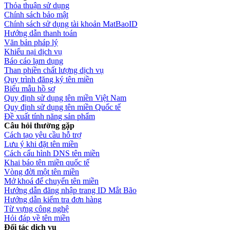
Thỏa thuận sử dụng
Chính sách bảo mật
Chính sách sử dụng tài khoản MatBaoID
Hướng dẫn thanh toán
Văn bản pháp lý
Khiếu nại dịch vụ
Báo cáo lạm dụng
Than phiền chất lượng dịch vụ
Quy trình đăng ký tên miền
Biểu mẫu hồ sơ
Quy định sử dụng tên miền Việt Nam
Quy định sử dụng tên miền Quốc tế
Đề xuất tính năng sản phẩm
Câu hỏi thường gặp
Cách tạo yêu cầu hỗ trợ
Lưu ý khi đặt tên miền
Cách cấu hình DNS tên miền
Khai báo tên miền quốc tế
Vòng đời một tên miền
Mở khoá để chuyển tên miền
Hướng dẫn đăng nhập trang ID Mắt Bão
Hướng dẫn kiểm tra đơn hàng
Từ vựng công nghệ
Hỏi đáp về tên miền
Đối tác dịch vụ