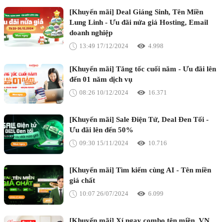
[Khuyến mãi] Deal Giáng Sinh, Tên Miền
Lung Linh - Ưu đãi nửa giá Hosting, Email
doanh nghiệp
13:49 17/12/2024
4.998
[Khuyến mãi] Tăng tốc cuối năm - Ưu đãi lên
đến 01 năm dịch vụ
08:26 10/12/2024
16.371
[Khuyến mãi] Sale Điện Tử, Deal Đen Tối -
Ưu đãi lên đến 50%
09:30 15/11/2024
10.716
[Khuyến mãi] Tìm kiếm cùng AI - Tên miền
giá chất
10:07 26/07/2024
6.099
[Khuyến mãi] Xí ngay combo tên miền .VN