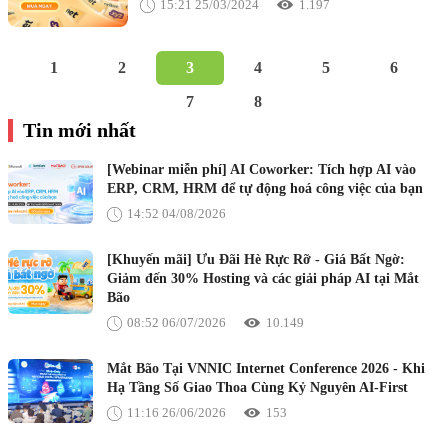
15:21 25/03/2024
1.197
1
2
3
4
5
6
7
8
Tin mới nhất
[Webinar miễn phí] AI Coworker: Tích hợp AI vào
ERP, CRM, HRM để tự động hoá công việc của bạn
14:52 04/08/2026
[Khuyến mãi] Ưu Đãi Hè Rực Rỡ - Giá Bất Ngờ:
Giảm đến 30% Hosting và các giải pháp AI tại Mắt
Bão
08:52 06/07/2026
10.149
Mắt Bão Tại VNNIC Internet Conference 2026 - Khi
Hạ Tầng Số Giao Thoa Cùng Kỷ Nguyên AI-First
11:16 26/06/2026
153