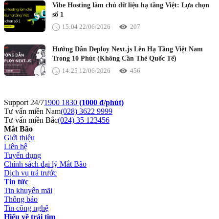
Vibe Hosting làm chủ dữ liệu hạ tầng Việt: Lựa chọn
số 1
15:04 22/06/2026
207
Hướng Dẫn Deploy Next.js Lên Hạ Tầng Việt Nam
Trong 10 Phút (Không Cần Thẻ Quốc Tế)
14:25 12/06/2026
456
Support 24/7
1900 1830
(1000 đ/phút)
Tư vấn miền Nam
(028) 3622 9999
Tư vấn miền Bắc
(024) 35 123456
Mắt Bão
Giới thiệu
Liên hệ
Tuyển dụng
Chính sách đại lý Mắt Bão
Dịch vụ trả trước
Tin tức
Tin khuyến mãi
Thông báo
Tin công nghệ
Hiểu về trái tim