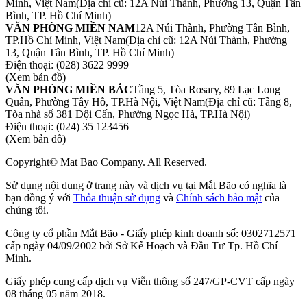
Minh, Việt Nam
(Địa chỉ cũ: 12A Núi Thành, Phường 13, Quận Tân
Bình, TP. Hồ Chí Minh)
VĂN PHÒNG MIỀN NAM
12A Núi Thành, Phường Tân Bình,
TP.Hồ Chí Minh, Việt Nam
(Địa chỉ cũ: 12A Núi Thành, Phường
13, Quận Tân Bình, TP. Hồ Chí Minh)
Điện thoại:
(028) 3622 9999
(Xem bản đồ)
VĂN PHÒNG MIỀN BẮC
Tầng 5, Tòa Rosary, 89 Lạc Long
Quân, Phường Tây Hồ, TP.Hà Nội, Việt Nam
(Địa chỉ cũ: Tầng 8,
Tòa nhà số 381 Đội Cấn, Phường Ngọc Hà, TP.Hà Nội)
Điện thoại:
(024) 35 123456
(Xem bản đồ)
Copyright© Mat Bao Company. All Reserved.
Sử dụng nội dung ở trang này và dịch vụ tại Mắt Bão có nghĩa là
bạn đồng ý với
Thỏa thuận sử dụng
và
Chính sách bảo mật
của
chúng tôi.
Công ty cổ phần Mắt Bão - Giấy phép kinh doanh số: 0302712571
cấp ngày 04/09/2002 bởi Sở Kế Hoạch và Đầu Tư Tp. Hồ Chí
Minh.
Giấy phép cung cấp dịch vụ Viễn thông số 247/GP-CVT cấp ngày
08 tháng 05 năm 2018.