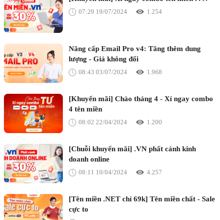
07:29 19/07/2024
1.254
Nâng cấp Email Pro v4: Tăng thêm dung
lượng - Giá không đổi
08:43 03/07/2024
1.968
[Khuyến mãi] Chào tháng 4 - Xí ngay combo
4 tên miền
08:02 22/04/2024
1.200
[Chuỗi khuyến mãi] .VN phất cánh kinh
doanh online
08:11 10/04/2024
4.257
[Tên miền .NET chỉ 69k] Tên miền chất - Sale
cực to