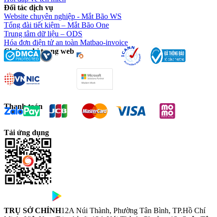
Đối tác dịch vụ
Website chuyên nghiệp - Mắt Bão WS
Tổng đài tiết kiệm – Mắt Bão One
Trung tâm dữ liệu – ODS
Hóa đơn điện tử an toàn Matbao-invoice
Chứng chỉ trang web
Thanh toán
Tải ứng dụng
TRỤ SỞ CHÍNH
12A Núi Thành, Phường Tân Bình, TP.Hồ Chí