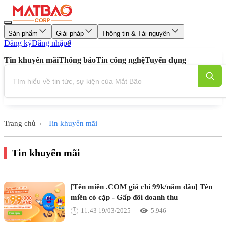
Sản phẩm
Giải pháp
Thông tin & Tài nguyên
Đăng ký
Đăng nhập
0
Tin khuyến mãi
Thông báo
Tin công nghệ
Tuyển dụng
Trang chủ
Tin khuyến mãi
›
Tin khuyến mãi
[Tên miền .COM giá chỉ 99k/năm đầu] Tên
miền có cặp - Gấp đôi doanh thu
11:43 19/03/2025
5.946