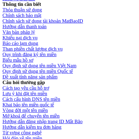
Thông tin cần biết
Thỏa thuận sử dụng
Chính sách bảo mật
Chính sách sử dụng tài khoản MatBaoID
Hướng dẫn thanh toán
Văn bản pháp lý
Khiếu nại dịch vụ
Báo cáo lạm dụng
Than phiền chất lượng dịch vụ
Quy trình đăng ký tên miền
Biểu mẫu hồ sơ
Quy định sử dụng tên miền Việt Nam
Quy định sử dụng tên miền Quốc tế
Đề xuất tính năng sản phẩm
Câu hỏi thường gặp
Cách tạo yêu cầu hỗ trợ
Lưu ý khi đặt tên miền
Cách cấu hình DNS tên miền
Khai báo tên miền quốc tế
Vòng đời một tên miền
Mở khoá để chuyển tên miền
Hướng dẫn đăng nhập trang ID Mắt Bão
Hướng dẫn kiểm tra đơn hàng
Từ vựng công nghệ
Hỏi đáp về tên miền