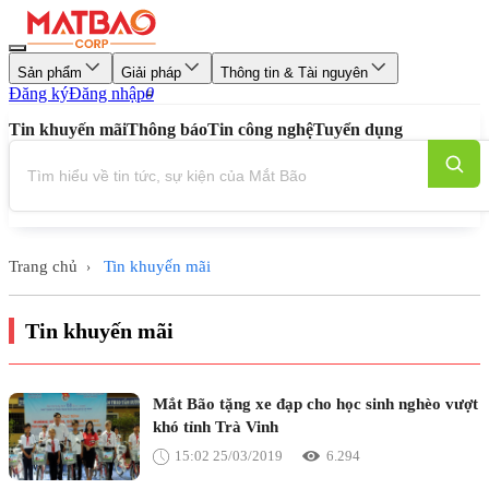
Sản phẩm
Giải pháp
Thông tin & Tài nguyên
Đăng ký
Đăng nhập
0
Tin khuyến mãi
Thông báo
Tin công nghệ
Tuyển dụng
Trang chủ
Tin khuyến mãi
›
Tin khuyến mãi
Mắt Bão tặng xe đạp cho học sinh nghèo vượt
khó tỉnh Trà Vinh
15:02 25/03/2019
6.294