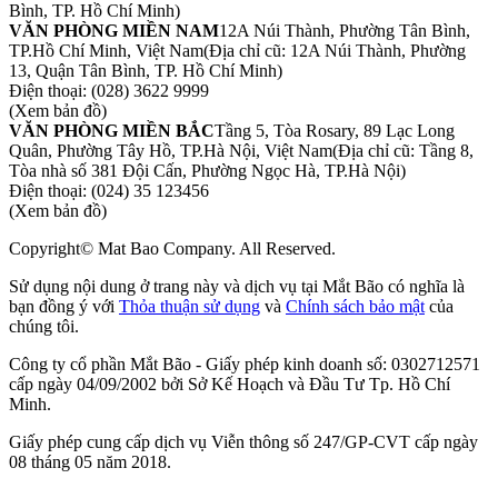
Bình, TP. Hồ Chí Minh)
VĂN PHÒNG MIỀN NAM
12A Núi Thành, Phường Tân Bình,
TP.Hồ Chí Minh, Việt Nam
(Địa chỉ cũ: 12A Núi Thành, Phường
13, Quận Tân Bình, TP. Hồ Chí Minh)
Điện thoại:
(028) 3622 9999
(Xem bản đồ)
VĂN PHÒNG MIỀN BẮC
Tầng 5, Tòa Rosary, 89 Lạc Long
Quân, Phường Tây Hồ, TP.Hà Nội, Việt Nam
(Địa chỉ cũ: Tầng 8,
Tòa nhà số 381 Đội Cấn, Phường Ngọc Hà, TP.Hà Nội)
Điện thoại:
(024) 35 123456
(Xem bản đồ)
Copyright© Mat Bao Company. All Reserved.
Sử dụng nội dung ở trang này và dịch vụ tại Mắt Bão có nghĩa là
bạn đồng ý với
Thỏa thuận sử dụng
và
Chính sách bảo mật
của
chúng tôi.
Công ty cổ phần Mắt Bão - Giấy phép kinh doanh số: 0302712571
cấp ngày 04/09/2002 bởi Sở Kế Hoạch và Đầu Tư Tp. Hồ Chí
Minh.
Giấy phép cung cấp dịch vụ Viễn thông số 247/GP-CVT cấp ngày
08 tháng 05 năm 2018.