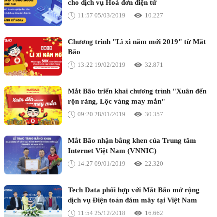
cho dịch vụ Hoá đơn điện tử
11:57 05/03/2019
10.227
Chương trình "Lì xì năm mới 2019" từ Mắt
Bão
13:22 19/02/2019
32.871
Mắt Bão triển khai chương trình "Xuân đến
rộn ràng, Lộc vàng may mắn"
09:20 28/01/2019
30.357
Mắt Bão nhận bằng khen của Trung tâm
Internet Việt Nam (VNNIC)
14:27 09/01/2019
22.320
Tech Data phối hợp với Mắt Bão mở rộng
dịch vụ Điện toán đám mây tại Việt Nam
11:54 25/12/2018
16.662