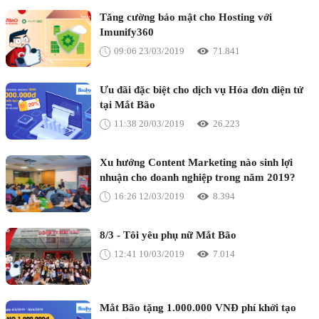
Tăng cường bảo mật cho Hosting với
Imunify360
09:06 23/03/2019
71.841
Ưu đãi đặc biệt cho dịch vụ Hóa đơn điện tử
tại Mắt Bão
11:38 20/03/2019
26.223
Xu hướng Content Marketing nào sinh lợi
nhuận cho doanh nghiệp trong năm 2019?
16:26 12/03/2019
8.394
8/3 - Tôi yêu phụ nữ Mắt Bão
12:41 10/03/2019
7.014
Mắt Bão tặng 1.000.000 VNĐ phí khởi tạo