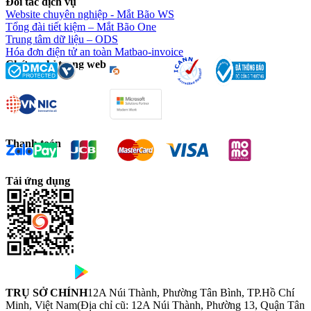
Đối tác dịch vụ
Website chuyên nghiệp - Mắt Bão WS
Tổng đài tiết kiệm – Mắt Bão One
Trung tâm dữ liệu – ODS
Hóa đơn điện tử an toàn Matbao-invoice
Chứng chỉ trang web
Thanh toán
Tải ứng dụng
TRỤ SỞ CHÍNH
12A Núi Thành, Phường Tân Bình, TP.Hồ Chí
Minh, Việt Nam
(Địa chỉ cũ: 12A Núi Thành, Phường 13, Quận Tân