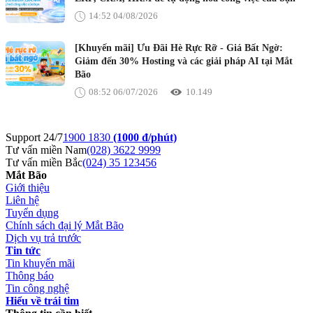
14:52 04/08/2026
[Khuyến mãi] Ưu Đãi Hè Rực Rỡ - Giá Bất Ngờ:
Giảm đến 30% Hosting và các giải pháp AI tại Mắt
Bão
08:52 06/07/2026
10.149
Support 24/7
1900 1830
(1000 đ/phút)
Tư vấn miền Nam
(028) 3622 9999
Tư vấn miền Bắc
(024) 35 123456
Mắt Bão
Giới thiệu
Liên hệ
Tuyển dụng
Chính sách đại lý Mắt Bão
Dịch vụ trả trước
Tin tức
Tin khuyến mãi
Thông báo
Tin công nghệ
Hiểu về trái tim