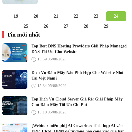
19
20
21
22
23
24
25
26
27
28
29
Tin mới nhất
Top Best DNS Hosting Providers Giải Pháp Managed
DNS Tối Ưu Cho Website
15:59 05/08/2026
Dịch Vụ Đám Mây Nào Phù Hợp Cho Website Nhỏ
Tại Việt Nam?
15:34 05/08/2026
Top Dịch Vụ Cloud Server Giá Rẻ: Giải Pháp Máy
Chủ Đám Mây Tối Ưu Chi Phí
15:10 05/08/2026
[Webinar miễn phí] AI Coworker: Tích hợp AI vào
ERP, CRM, HRM để tự động hoá công việc của bạn