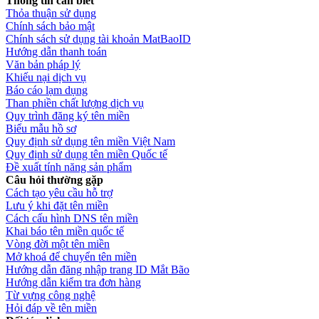
Thông tin cần biết
Thỏa thuận sử dụng
Chính sách bảo mật
Chính sách sử dụng tài khoản MatBaoID
Hướng dẫn thanh toán
Văn bản pháp lý
Khiếu nại dịch vụ
Báo cáo lạm dụng
Than phiền chất lượng dịch vụ
Quy trình đăng ký tên miền
Biểu mẫu hồ sơ
Quy định sử dụng tên miền Việt Nam
Quy định sử dụng tên miền Quốc tế
Đề xuất tính năng sản phẩm
Câu hỏi thường gặp
Cách tạo yêu cầu hỗ trợ
Lưu ý khi đặt tên miền
Cách cấu hình DNS tên miền
Khai báo tên miền quốc tế
Vòng đời một tên miền
Mở khoá để chuyển tên miền
Hướng dẫn đăng nhập trang ID Mắt Bão
Hướng dẫn kiểm tra đơn hàng
Từ vựng công nghệ
Hỏi đáp về tên miền