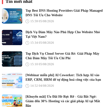
Tin mới nhất
Top Best DNS Hosting Providers Giải Pháp Managed
DNS Tối Ưu Cho Website
15:59 05/08/2026
Dịch Vụ Đám Mây Nào Phù Hợp Cho Website Nhỏ
Tại Việt Nam?
15:34 05/08/2026
Top Dịch Vụ Cloud Server Giá Rẻ: Giải Pháp Máy
Chủ Đám Mây Tối Ưu Chi Phí
15:10 05/08/2026
[Webinar miễn phí] AI Coworker: Tích hợp AI vào
ERP, CRM, HRM để tự động hoá công việc của bạn
14:52 04/08/2026
[Khuyến mãi] Ưu Đãi Hè Rực Rỡ - Giá Bất Ngờ:
Giảm đến 30% Hosting và các giải pháp AI tại Mắt
Bão