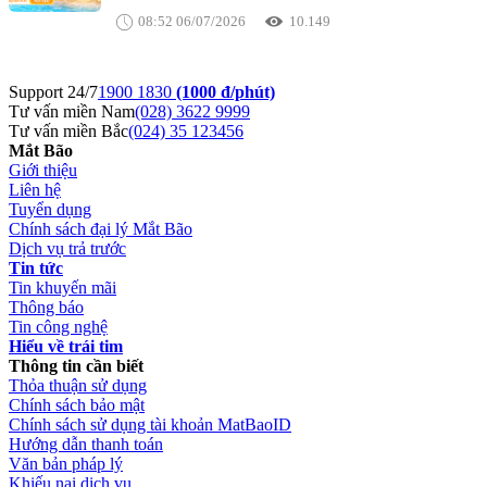
08:52 06/07/2026
10.149
Support 24/7
1900 1830
(1000 đ/phút)
Tư vấn miền Nam
(028) 3622 9999
Tư vấn miền Bắc
(024) 35 123456
Mắt Bão
Giới thiệu
Liên hệ
Tuyển dụng
Chính sách đại lý Mắt Bão
Dịch vụ trả trước
Tin tức
Tin khuyến mãi
Thông báo
Tin công nghệ
Hiểu về trái tim
Thông tin cần biết
Thỏa thuận sử dụng
Chính sách bảo mật
Chính sách sử dụng tài khoản MatBaoID
Hướng dẫn thanh toán
Văn bản pháp lý
Khiếu nại dịch vụ