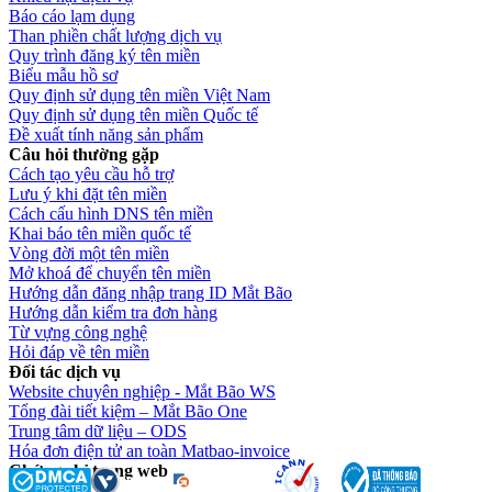
Báo cáo lạm dụng
Than phiền chất lượng dịch vụ
Quy trình đăng ký tên miền
Biểu mẫu hồ sơ
Quy định sử dụng tên miền Việt Nam
Quy định sử dụng tên miền Quốc tế
Đề xuất tính năng sản phẩm
Câu hỏi thường gặp
Cách tạo yêu cầu hỗ trợ
Lưu ý khi đặt tên miền
Cách cấu hình DNS tên miền
Khai báo tên miền quốc tế
Vòng đời một tên miền
Mở khoá để chuyển tên miền
Hướng dẫn đăng nhập trang ID Mắt Bão
Hướng dẫn kiểm tra đơn hàng
Từ vựng công nghệ
Hỏi đáp về tên miền
Đối tác dịch vụ
Website chuyên nghiệp - Mắt Bão WS
Tổng đài tiết kiệm – Mắt Bão One
Trung tâm dữ liệu – ODS
Hóa đơn điện tử an toàn Matbao-invoice
Chứng chỉ trang web