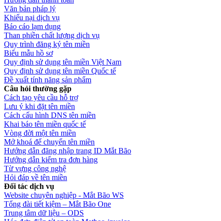
Văn bản pháp lý
Khiếu nại dịch vụ
Báo cáo lạm dụng
Than phiền chất lượng dịch vụ
Quy trình đăng ký tên miền
Biểu mẫu hồ sơ
Quy định sử dụng tên miền Việt Nam
Quy định sử dụng tên miền Quốc tế
Đề xuất tính năng sản phẩm
Câu hỏi thường gặp
Cách tạo yêu cầu hỗ trợ
Lưu ý khi đặt tên miền
Cách cấu hình DNS tên miền
Khai báo tên miền quốc tế
Vòng đời một tên miền
Mở khoá để chuyển tên miền
Hướng dẫn đăng nhập trang ID Mắt Bão
Hướng dẫn kiểm tra đơn hàng
Từ vựng công nghệ
Hỏi đáp về tên miền
Đối tác dịch vụ
Website chuyên nghiệp - Mắt Bão WS
Tổng đài tiết kiệm – Mắt Bão One
Trung tâm dữ liệu – ODS