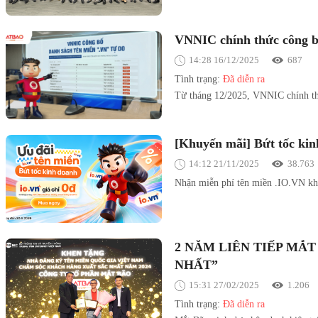
VNNIC chính thức công bố
14:28 16/12/2025
687
Tình trạng:
Đã diễn ra
Từ tháng 12/2025, VNNIC chính thứ
[Khuyến mãi] Bứt tốc kin
14:12 21/11/2025
38.763
Nhận miễn phí tên miền .IO.VN kh
2 NĂM LIÊN TIẾP MẮ
NHẤT”
15:31 27/02/2025
1.206
Tình trạng:
Đã diễn ra