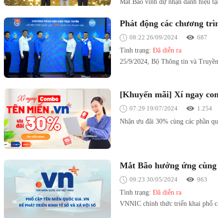
Mắt Bão vinh dự nhận danh hiệu tạ
Phát động các chương trì
08:22 26/09/2024
687
Tình trạng:
Đã diễn ra
25/9/2024, Bộ Thông tin và Truyền
[Khuyến mãi] Xí ngay co
07:29 19/07/2024
1.254
Nhận ưu đãi 30% cùng các phần quà
Mắt Bão hưởng ứng cùng V
09:23 30/05/2024
963
Tình trạng:
Đã diễn ra
VNNIC chính thức triển khai phổ cậ