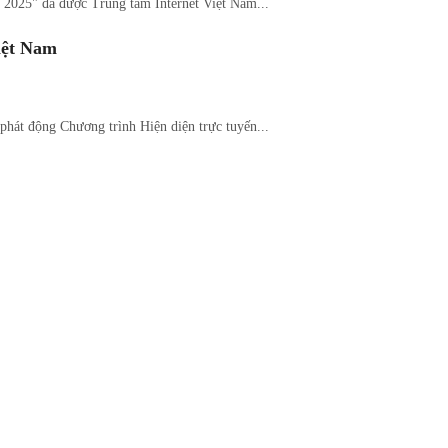
 2025" đã được Trung tâm Internet Việt Nam...
Việt Nam
hát động Chương trình Hiện diện trực tuyến...