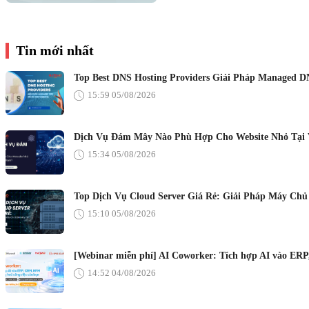
Tin mới nhất
Top Best DNS Hosting Providers Giải Pháp Managed D
15:59 05/08/2026
Dịch Vụ Đám Mây Nào Phù Hợp Cho Website Nhỏ Tại 
15:34 05/08/2026
Top Dịch Vụ Cloud Server Giá Rẻ: Giải Pháp Máy Ch
15:10 05/08/2026
[Webinar miễn phí] AI Coworker: Tích hợp AI vào ER
14:52 04/08/2026