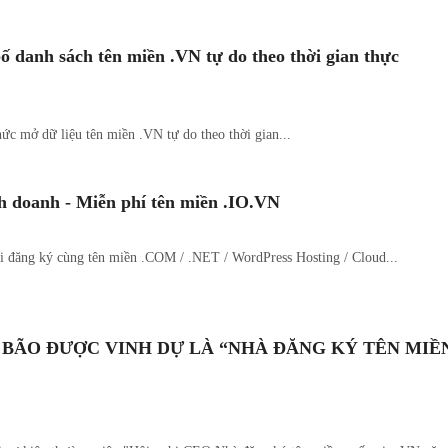
 danh sách tên miền .VN tự do theo thời gian thực
c mở dữ liệu tên miền .VN tự do theo thời gian...
h doanh - Miễn phí tên miền .IO.VN
i đăng ký cùng tên miền .COM / .NET / WordPress Hosting / Cloud...
T BÃO ĐƯỢC VINH DỰ LÀ “NHÀ ĐĂNG KÝ TÊN MI