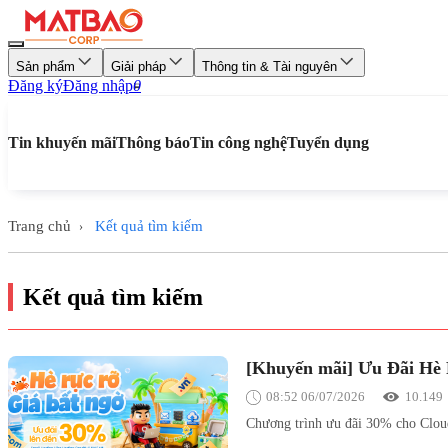
Sản phẩm
Giải pháp
Thông tin & Tài nguyên
Đăng ký
Đăng nhập
0
Tin khuyến mãi
Thông báo
Tin công nghệ
Tuyển dụng
Trang chủ
Kết quả tìm kiếm
›
Kết quả tìm kiếm
[Khuyến mãi] Ưu Đãi Hè 
08:52 06/07/2026
10.149
Chương trình ưu đãi 30% cho Cloud