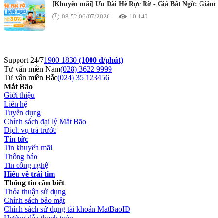
[Khuyến mãi] Ưu Đãi Hè Rực Rỡ - Giá Bất Ngờ: Giảm đ
08:52 06/07/2026
10.149
Support 24/7
1900 1830
(1000 đ/phút)
Tư vấn miền Nam
(028) 3622 9999
Tư vấn miền Bắc
(024) 35 123456
Mắt Bão
Giới thiệu
Liên hệ
Tuyển dụng
Chính sách đại lý Mắt Bão
Dịch vụ trả trước
Tin tức
Tin khuyến mãi
Thông báo
Tin công nghệ
Hiểu về trái tim
Thông tin cần biết
Thỏa thuận sử dụng
Chính sách bảo mật
Chính sách sử dụng tài khoản MatBaoID
Hướng dẫn thanh toán