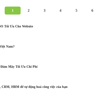
1
2
3
4
5
6
NS Tối Ưu Cho Website
Việt Nam?
ủ Đám Mây Tối Ưu Chi Phí
P, CRM, HRM để tự động hoá công việc của bạn