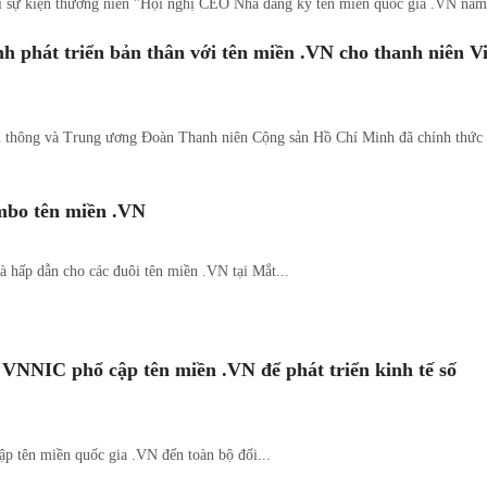
i sự kiện thường niên "Hội nghị CEO Nhà đăng ký tên miền quốc gia .VN năm
nh phát triển bản thân với tên miền .VN cho thanh niên 
 thông và Trung ương Đoàn Thanh niên Cộng sản Hồ Chí Minh đã chính thức p
mbo tên miền .VN
 hấp dẫn cho các đuôi tên miền .VN tại Mắt...
NNIC phổ cập tên miền .VN để phát triển kinh tế số
p tên miền quốc gia .VN đến toàn bộ đối...