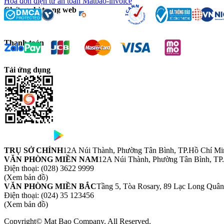
Hóa đơn điện tử an toàn Matbao-invoice
Chứng chỉ trang web
Thanh toán
Tải ứng dụng
TRỤ SỞ CHÍNH
12A Núi Thành, Phường Tân Bình, TP.Hồ Chí Mi
VĂN PHÒNG MIỀN NAM
12A Núi Thành, Phường Tân Bình, TP
Điện thoại:
(028) 3622 9999
(Xem bản đồ)
VĂN PHÒNG MIỀN BẮC
Tầng 5, Tòa Rosary, 89 Lạc Long Quâ
Điện thoại:
(024) 35 123456
(Xem bản đồ)
Copyright© Mat Bao Company. All Reserved.