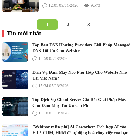
12:01 09/01/2020
9.573
1
2
3
Tin mới nhất
Top Best DNS Hosting Providers Giải Pháp Managed
DNS Tối Ưu Cho Website
15:59 05/08/2026
Dịch Vụ Đám Mây Nào Phù Hợp Cho Website Nhỏ
Tại Việt Nam?
15:34 05/08/2026
Top Dịch Vụ Cloud Server Giá Rẻ: Giải Pháp Máy
Chủ Đám Mây Tối Ưu Chi Phí
15:10 05/08/2026
[Webinar miễn phí] AI Coworker: Tích hợp AI vào
ERP, CRM, HRM để tự động hoá công việc của bạn