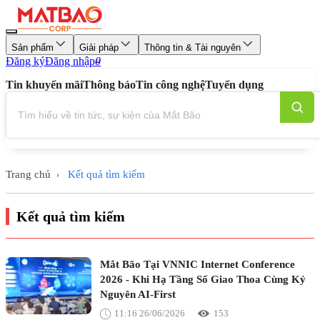
Sản phẩm
Giải pháp
Thông tin & Tài nguyên
Đăng ký
Đăng nhập
0
Tin khuyến mãi
Thông báo
Tin công nghệ
Tuyển dụng
Trang chủ
Kết quả tìm kiếm
›
Kết quả tìm kiếm
Mắt Bão Tại VNNIC Internet Conference
2026 - Khi Hạ Tầng Số Giao Thoa Cùng Kỷ
Nguyên AI-First
11:16 26/06/2026
153