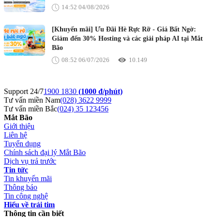
14:52 04/08/2026
[Khuyến mãi] Ưu Đãi Hè Rực Rỡ - Giá Bất Ngờ:
Giảm đến 30% Hosting và các giải pháp AI tại Mắt
Bão
08:52 06/07/2026
10.149
Support 24/7
1900 1830
(1000 đ/phút)
Tư vấn miền Nam
(028) 3622 9999
Tư vấn miền Bắc
(024) 35 123456
Mắt Bão
Giới thiệu
Liên hệ
Tuyển dụng
Chính sách đại lý Mắt Bão
Dịch vụ trả trước
Tin tức
Tin khuyến mãi
Thông báo
Tin công nghệ
Hiểu về trái tim
Thông tin cần biết