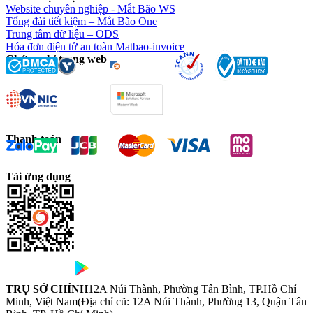
Website chuyên nghiệp - Mắt Bão WS
Tổng đài tiết kiệm – Mắt Bão One
Trung tâm dữ liệu – ODS
Hóa đơn điện tử an toàn Matbao-invoice
Chứng chỉ trang web
Thanh toán
Tải ứng dụng
TRỤ SỞ CHÍNH
12A Núi Thành, Phường Tân Bình, TP.Hồ Chí
Minh, Việt Nam
(Địa chỉ cũ: 12A Núi Thành, Phường 13, Quận Tân