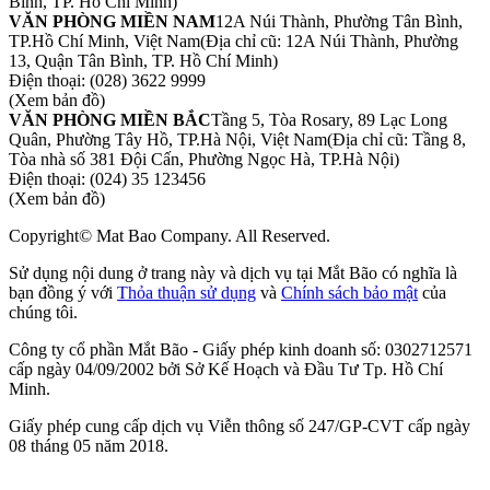
Bình, TP. Hồ Chí Minh)
VĂN PHÒNG MIỀN NAM
12A Núi Thành, Phường Tân Bình,
TP.Hồ Chí Minh, Việt Nam
(Địa chỉ cũ: 12A Núi Thành, Phường
13, Quận Tân Bình, TP. Hồ Chí Minh)
Điện thoại:
(028) 3622 9999
(Xem bản đồ)
VĂN PHÒNG MIỀN BẮC
Tầng 5, Tòa Rosary, 89 Lạc Long
Quân, Phường Tây Hồ, TP.Hà Nội, Việt Nam
(Địa chỉ cũ: Tầng 8,
Tòa nhà số 381 Đội Cấn, Phường Ngọc Hà, TP.Hà Nội)
Điện thoại:
(024) 35 123456
(Xem bản đồ)
Copyright© Mat Bao Company. All Reserved.
Sử dụng nội dung ở trang này và dịch vụ tại Mắt Bão có nghĩa là
bạn đồng ý với
Thỏa thuận sử dụng
và
Chính sách bảo mật
của
chúng tôi.
Công ty cổ phần Mắt Bão - Giấy phép kinh doanh số: 0302712571
cấp ngày 04/09/2002 bởi Sở Kế Hoạch và Đầu Tư Tp. Hồ Chí
Minh.
Giấy phép cung cấp dịch vụ Viễn thông số 247/GP-CVT cấp ngày
08 tháng 05 năm 2018.