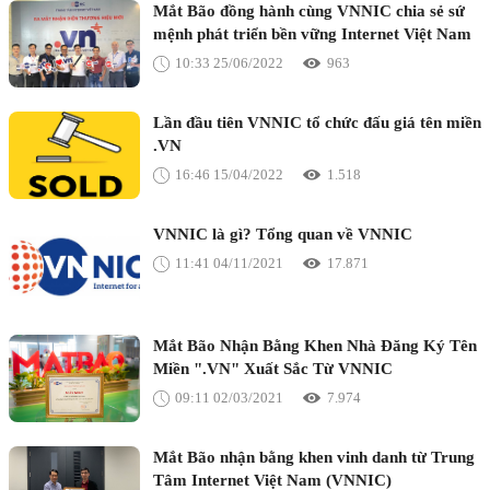
Mắt Bão đồng hành cùng VNNIC chia sẻ sứ
mệnh phát triển bền vững Internet Việt Nam
10:33 25/06/2022
963
Lần đầu tiên VNNIC tổ chức đấu giá tên miền
.VN
16:46 15/04/2022
1.518
VNNIC là gì? Tổng quan về VNNIC
11:41 04/11/2021
17.871
Mắt Bão Nhận Bằng Khen Nhà Đăng Ký Tên
Miền ".VN" Xuất Sắc Từ VNNIC
09:11 02/03/2021
7.974
Mắt Bão nhận bằng khen vinh danh từ Trung
Tâm Internet Việt Nam (VNNIC)