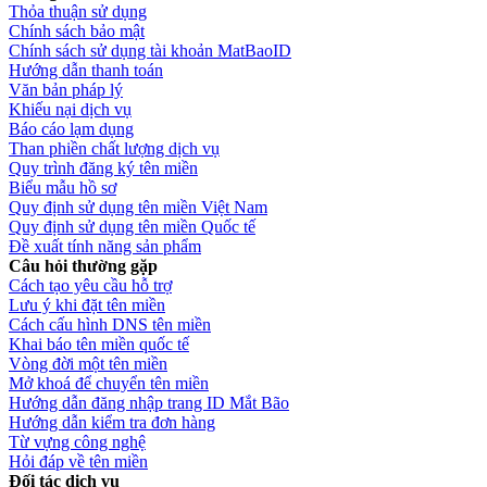
Thỏa thuận sử dụng
Chính sách bảo mật
Chính sách sử dụng tài khoản MatBaoID
Hướng dẫn thanh toán
Văn bản pháp lý
Khiếu nại dịch vụ
Báo cáo lạm dụng
Than phiền chất lượng dịch vụ
Quy trình đăng ký tên miền
Biểu mẫu hồ sơ
Quy định sử dụng tên miền Việt Nam
Quy định sử dụng tên miền Quốc tế
Đề xuất tính năng sản phẩm
Câu hỏi thường gặp
Cách tạo yêu cầu hỗ trợ
Lưu ý khi đặt tên miền
Cách cấu hình DNS tên miền
Khai báo tên miền quốc tế
Vòng đời một tên miền
Mở khoá để chuyển tên miền
Hướng dẫn đăng nhập trang ID Mắt Bão
Hướng dẫn kiểm tra đơn hàng
Từ vựng công nghệ
Hỏi đáp về tên miền
Đối tác dịch vụ