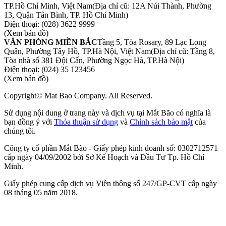
TP.Hồ Chí Minh, Việt Nam
(Địa chỉ cũ: 12A Núi Thành, Phường
13, Quận Tân Bình, TP. Hồ Chí Minh)
Điện thoại:
(028) 3622 9999
(Xem bản đồ)
VĂN PHÒNG MIỀN BẮC
Tầng 5, Tòa Rosary, 89 Lạc Long
Quân, Phường Tây Hồ, TP.Hà Nội, Việt Nam
(Địa chỉ cũ: Tầng 8,
Tòa nhà số 381 Đội Cấn, Phường Ngọc Hà, TP.Hà Nội)
Điện thoại:
(024) 35 123456
(Xem bản đồ)
Copyright© Mat Bao Company. All Reserved.
Sử dụng nội dung ở trang này và dịch vụ tại Mắt Bão có nghĩa là
bạn đồng ý với
Thỏa thuận sử dụng
và
Chính sách bảo mật
của
chúng tôi.
Công ty cổ phần Mắt Bão - Giấy phép kinh doanh số: 0302712571
cấp ngày 04/09/2002 bởi Sở Kế Hoạch và Đầu Tư Tp. Hồ Chí
Minh.
Giấy phép cung cấp dịch vụ Viễn thông số 247/GP-CVT cấp ngày
08 tháng 05 năm 2018.