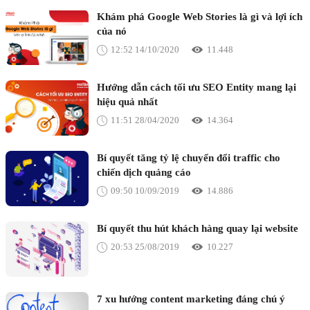
Khám phá Google Web Stories là gì và lợi ích
của nó
12:52 14/10/2020
11.448
Hướng dẫn cách tối ưu SEO Entity mang lại
hiệu quả nhất
11:51 28/04/2020
14.364
Bí quyết tăng tỷ lệ chuyển đổi traffic cho
chiến dịch quảng cáo
09:50 10/09/2019
14.886
Bí quyết thu hút khách hàng quay lại website
20:53 25/08/2019
10.227
7 xu hướng content marketing đáng chú ý