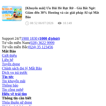
[Khuyến mãi] Ưu Đãi Hè Rực Rỡ - Giá Bất Ngờ:
Giảm đến 30% Hosting và các giải pháp AI tại Mắt
Bão
08:52 06/07/2026
10.149
Support 24/7
1900 1830
(1000 đ/phút)
Tư vấn miền Nam
(028) 3622 9999
Tư vấn miền Bắc
(024) 35 123456
Mắt Bão
Giới thiệu
Liên hệ
Tuyển dụng
Chính sách đại lý Mắt Bão
Dịch vụ trả trước
Tin tức
Tin khuyến mãi
Thông báo
Tin công nghệ
Hiểu về trái tim
Thông tin cần biết
Thỏa thuận sử dụng