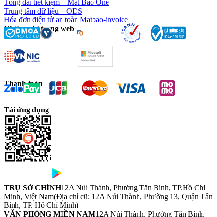
Tổng đài tiết kiệm – Mắt Bão One
Trung tâm dữ liệu – ODS
Hóa đơn điện tử an toàn Matbao-invoice
Chứng chỉ trang web
Thanh toán
Tải ứng dụng
TRỤ SỞ CHÍNH
12A Núi Thành, Phường Tân Bình, TP.Hồ Chí
Minh, Việt Nam
(Địa chỉ cũ: 12A Núi Thành, Phường 13, Quận Tân
Bình, TP. Hồ Chí Minh)
VĂN PHÒNG MIỀN NAM
12A Núi Thành, Phường Tân Bình,