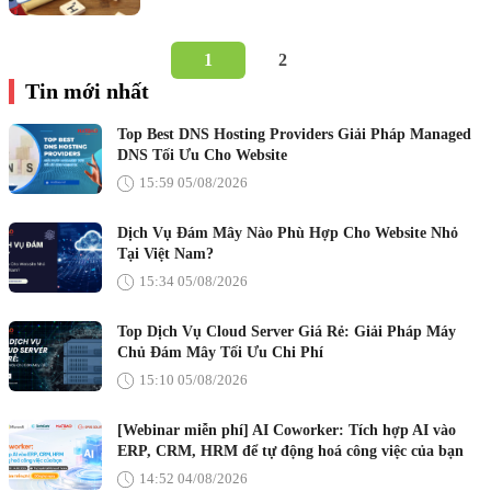
1
2
Tin mới nhất
Top Best DNS Hosting Providers Giải Pháp Managed
DNS Tối Ưu Cho Website
15:59 05/08/2026
Dịch Vụ Đám Mây Nào Phù Hợp Cho Website Nhỏ
Tại Việt Nam?
15:34 05/08/2026
Top Dịch Vụ Cloud Server Giá Rẻ: Giải Pháp Máy
Chủ Đám Mây Tối Ưu Chi Phí
15:10 05/08/2026
[Webinar miễn phí] AI Coworker: Tích hợp AI vào
ERP, CRM, HRM để tự động hoá công việc của bạn
14:52 04/08/2026