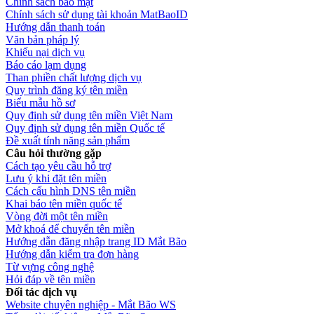
Chính sách bảo mật
Chính sách sử dụng tài khoản MatBaoID
Hướng dẫn thanh toán
Văn bản pháp lý
Khiếu nại dịch vụ
Báo cáo lạm dụng
Than phiền chất lượng dịch vụ
Quy trình đăng ký tên miền
Biểu mẫu hồ sơ
Quy định sử dụng tên miền Việt Nam
Quy định sử dụng tên miền Quốc tế
Đề xuất tính năng sản phẩm
Câu hỏi thường gặp
Cách tạo yêu cầu hỗ trợ
Lưu ý khi đặt tên miền
Cách cấu hình DNS tên miền
Khai báo tên miền quốc tế
Vòng đời một tên miền
Mở khoá để chuyển tên miền
Hướng dẫn đăng nhập trang ID Mắt Bão
Hướng dẫn kiểm tra đơn hàng
Từ vựng công nghệ
Hỏi đáp về tên miền
Đối tác dịch vụ
Website chuyên nghiệp - Mắt Bão WS