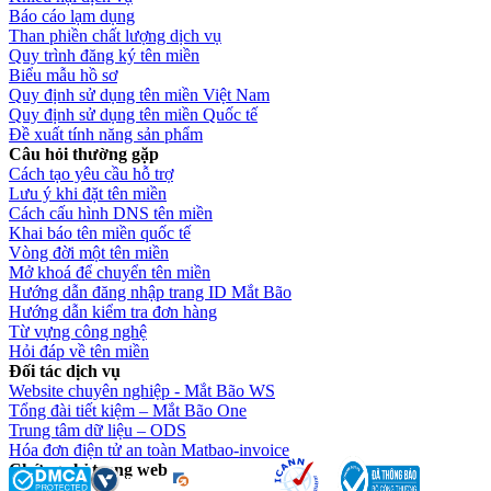
Báo cáo lạm dụng
Than phiền chất lượng dịch vụ
Quy trình đăng ký tên miền
Biểu mẫu hồ sơ
Quy định sử dụng tên miền Việt Nam
Quy định sử dụng tên miền Quốc tế
Đề xuất tính năng sản phẩm
Câu hỏi thường gặp
Cách tạo yêu cầu hỗ trợ
Lưu ý khi đặt tên miền
Cách cấu hình DNS tên miền
Khai báo tên miền quốc tế
Vòng đời một tên miền
Mở khoá để chuyển tên miền
Hướng dẫn đăng nhập trang ID Mắt Bão
Hướng dẫn kiểm tra đơn hàng
Từ vựng công nghệ
Hỏi đáp về tên miền
Đối tác dịch vụ
Website chuyên nghiệp - Mắt Bão WS
Tổng đài tiết kiệm – Mắt Bão One
Trung tâm dữ liệu – ODS
Hóa đơn điện tử an toàn Matbao-invoice
Chứng chỉ trang web