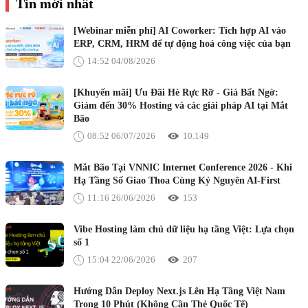
Tin mới nhất
[Webinar miễn phí] AI Coworker: Tích hợp AI vào
ERP, CRM, HRM để tự động hoá công việc của bạn
14:52 04/08/2026
[Khuyến mãi] Ưu Đãi Hè Rực Rỡ - Giá Bất Ngờ:
Giảm đến 30% Hosting và các giải pháp AI tại Mắt
Bão
08:52 06/07/2026
10.149
Mắt Bão Tại VNNIC Internet Conference 2026 - Khi
Hạ Tầng Số Giao Thoa Cùng Kỷ Nguyên AI-First
11:16 26/06/2026
153
Vibe Hosting làm chủ dữ liệu hạ tầng Việt: Lựa chọn
số 1
15:04 22/06/2026
207
Hướng Dẫn Deploy Next.js Lên Hạ Tầng Việt Nam
Trong 10 Phút (Không Cần Thẻ Quốc Tế)