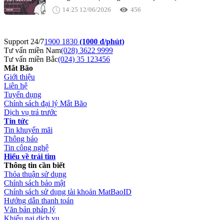
14:25 12/06/2026
456
Support 24/7
1900 1830
(1000 đ/phút)
Tư vấn miền Nam
(028) 3622 9999
Tư vấn miền Bắc
(024) 35 123456
Mắt Bão
Giới thiệu
Liên hệ
Tuyển dụng
Chính sách đại lý Mắt Bão
Dịch vụ trả trước
Tin tức
Tin khuyến mãi
Thông báo
Tin công nghệ
Hiểu về trái tim
Thông tin cần biết
Thỏa thuận sử dụng
Chính sách bảo mật
Chính sách sử dụng tài khoản MatBaoID
Hướng dẫn thanh toán
Văn bản pháp lý
Khiếu nại dịch vụ