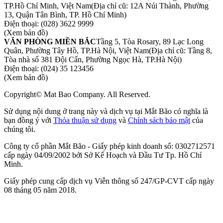
TP.Hồ Chí Minh, Việt Nam
(Địa chỉ cũ: 12A Núi Thành, Phường
13, Quận Tân Bình, TP. Hồ Chí Minh)
Điện thoại:
(028) 3622 9999
(Xem bản đồ)
VĂN PHÒNG MIỀN BẮC
Tầng 5, Tòa Rosary, 89 Lạc Long
Quân, Phường Tây Hồ, TP.Hà Nội, Việt Nam
(Địa chỉ cũ: Tầng 8,
Tòa nhà số 381 Đội Cấn, Phường Ngọc Hà, TP.Hà Nội)
Điện thoại:
(024) 35 123456
(Xem bản đồ)
Copyright© Mat Bao Company. All Reserved.
Sử dụng nội dung ở trang này và dịch vụ tại Mắt Bão có nghĩa là
bạn đồng ý với
Thỏa thuận sử dụng
và
Chính sách bảo mật
của
chúng tôi.
Công ty cổ phần Mắt Bão - Giấy phép kinh doanh số: 0302712571
cấp ngày 04/09/2002 bởi Sở Kế Hoạch và Đầu Tư Tp. Hồ Chí
Minh.
Giấy phép cung cấp dịch vụ Viễn thông số 247/GP-CVT cấp ngày
08 tháng 05 năm 2018.