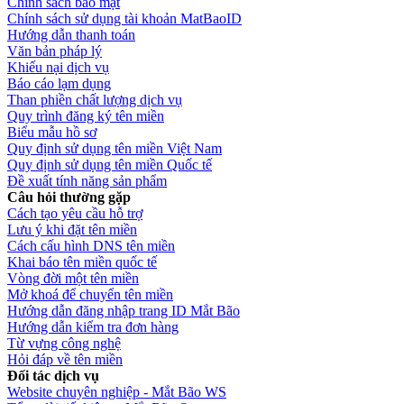
Chính sách bảo mật
Chính sách sử dụng tài khoản MatBaoID
Hướng dẫn thanh toán
Văn bản pháp lý
Khiếu nại dịch vụ
Báo cáo lạm dụng
Than phiền chất lượng dịch vụ
Quy trình đăng ký tên miền
Biểu mẫu hồ sơ
Quy định sử dụng tên miền Việt Nam
Quy định sử dụng tên miền Quốc tế
Đề xuất tính năng sản phẩm
Câu hỏi thường gặp
Cách tạo yêu cầu hỗ trợ
Lưu ý khi đặt tên miền
Cách cấu hình DNS tên miền
Khai báo tên miền quốc tế
Vòng đời một tên miền
Mở khoá để chuyển tên miền
Hướng dẫn đăng nhập trang ID Mắt Bão
Hướng dẫn kiểm tra đơn hàng
Từ vựng công nghệ
Hỏi đáp về tên miền
Đối tác dịch vụ
Website chuyên nghiệp - Mắt Bão WS