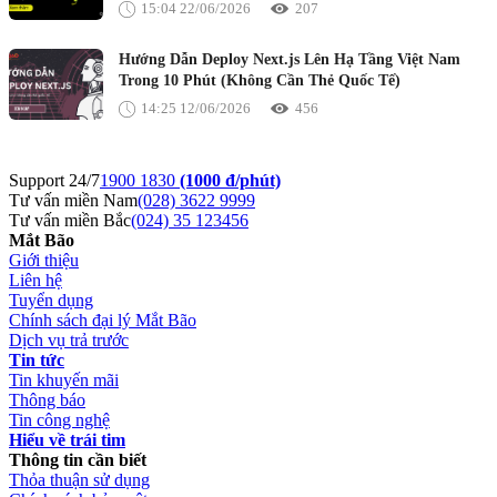
15:04 22/06/2026
207
Hướng Dẫn Deploy Next.js Lên Hạ Tầng Việt Nam
Trong 10 Phút (Không Cần Thẻ Quốc Tế)
14:25 12/06/2026
456
Support 24/7
1900 1830
(1000 đ/phút)
Tư vấn miền Nam
(028) 3622 9999
Tư vấn miền Bắc
(024) 35 123456
Mắt Bão
Giới thiệu
Liên hệ
Tuyển dụng
Chính sách đại lý Mắt Bão
Dịch vụ trả trước
Tin tức
Tin khuyến mãi
Thông báo
Tin công nghệ
Hiểu về trái tim
Thông tin cần biết
Thỏa thuận sử dụng