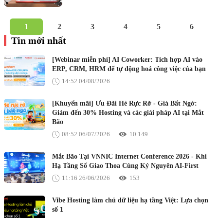
1
2
3
4
5
6
Tin mới nhất
[Webinar miễn phí] AI Coworker: Tích hợp AI vào
ERP, CRM, HRM để tự động hoá công việc của bạn
14:52 04/08/2026
[Khuyến mãi] Ưu Đãi Hè Rực Rỡ - Giá Bất Ngờ:
Giảm đến 30% Hosting và các giải pháp AI tại Mắt
Bão
08:52 06/07/2026
10.149
Mắt Bão Tại VNNIC Internet Conference 2026 - Khi
Hạ Tầng Số Giao Thoa Cùng Kỷ Nguyên AI-First
11:16 26/06/2026
153
Vibe Hosting làm chủ dữ liệu hạ tầng Việt: Lựa chọn
số 1