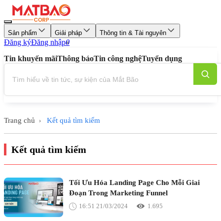
Sản phẩm
Giải pháp
Thông tin & Tài nguyên
Đăng ký
Đăng nhập
0
Tin khuyến mãi
Thông báo
Tin công nghệ
Tuyển dụng
Trang chủ
Kết quả tìm kiếm
›
Kết quả tìm kiếm
Tối Ưu Hóa Landing Page Cho Mỗi Giai
Đoạn Trong Marketing Funnel
16:51 21/03/2024
1.695