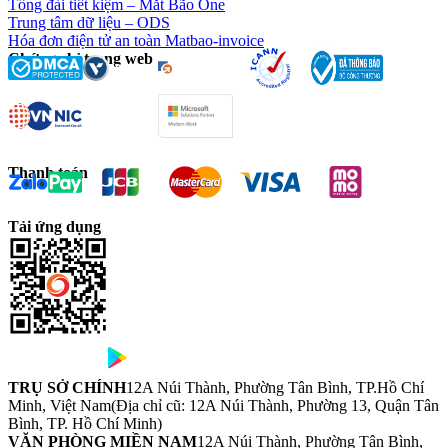
Tổng đài tiết kiệm – Mắt Bão One
Trung tâm dữ liệu – ODS
Hóa đơn điện tử an toàn Matbao-invoice
Chứng chỉ trang web
Thanh toán
Tải ứng dụng
TRỤ SỞ CHÍNH
12A Núi Thành, Phường Tân Bình, TP.Hồ Chí
Minh, Việt Nam
(Địa chỉ cũ: 12A Núi Thành, Phường 13, Quận Tân
Bình, TP. Hồ Chí Minh)
VĂN PHÒNG MIỀN NAM
12A Núi Thành, Phường Tân Bình,