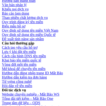
Hướng dẫn thanh toán
Văn bản pháp lý
Khiếu nại dịch vụ
Báo cáo lạm dụng
Than phiền chất lượng dịch vụ
Quy trình đăng ký tên miền
Biểu mẫu hồ sơ
Quy định sử dụng tên miền Việt Nam
Quy định sử dụng tên miền Quốc tế
Đề xuất tính năng sản phẩm
Câu hỏi thường gặp
Cách tạo yêu cầu hỗ trợ
Lưu ý khi đặt tên miền
Cách cấu hình DNS tên miền
Khai báo tên miền quốc tế
Vòng đời một tên miền
Mở khoá để chuyển tên miền
Hướng dẫn đăng nhập trang ID Mắt Bão
Hướng dẫn kiểm tra đơn hàng
Từ vựng công nghệ
Hỏi đáp về tên miền
Đối tác dịch vụ
Website chuyên nghiệp - Mắt Bão WS
Tổng đài tiết kiệm – Mắt Bão One
Trung tâm dữ liệu – ODS