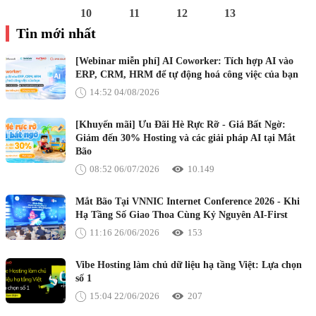
10
11
12
13
Tin mới nhất
[Webinar miễn phí] AI Coworker: Tích hợp AI vào
ERP, CRM, HRM để tự động hoá công việc của bạn
14:52 04/08/2026
[Khuyến mãi] Ưu Đãi Hè Rực Rỡ - Giá Bất Ngờ:
Giảm đến 30% Hosting và các giải pháp AI tại Mắt
Bão
08:52 06/07/2026
10.149
Mắt Bão Tại VNNIC Internet Conference 2026 - Khi
Hạ Tầng Số Giao Thoa Cùng Kỷ Nguyên AI-First
11:16 26/06/2026
153
Vibe Hosting làm chủ dữ liệu hạ tầng Việt: Lựa chọn
số 1
15:04 22/06/2026
207