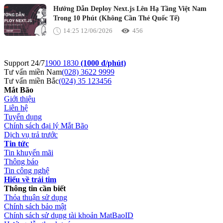
Hướng Dẫn Deploy Next.js Lên Hạ Tầng Việt Nam
Trong 10 Phút (Không Cần Thẻ Quốc Tế)
14:25 12/06/2026
456
Support 24/7
1900 1830
(1000 đ/phút)
Tư vấn miền Nam
(028) 3622 9999
Tư vấn miền Bắc
(024) 35 123456
Mắt Bão
Giới thiệu
Liên hệ
Tuyển dụng
Chính sách đại lý Mắt Bão
Dịch vụ trả trước
Tin tức
Tin khuyến mãi
Thông báo
Tin công nghệ
Hiểu về trái tim
Thông tin cần biết
Thỏa thuận sử dụng
Chính sách bảo mật
Chính sách sử dụng tài khoản MatBaoID