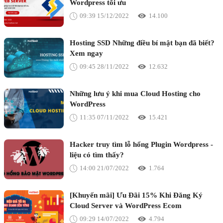
Wordpress tối ưu
09:39 15/12/2022
14.100
Hosting SSD Những điều bí mật bạn đã biết?
Xem ngay
09:45 28/11/2022
12.632
Những lưu ý khi mua Cloud Hosting cho
WordPress
11:35 07/11/2022
15.421
Hacker truy tìm lỗ hổng Plugin Wordpress -
liệu có tìm thấy?
14:00 21/07/2022
1.764
[Khuyến mãi] Ưu Đãi 15% Khi Đăng Ký
Cloud Server và WordPress Ecom
09:29 14/07/2022
4.794