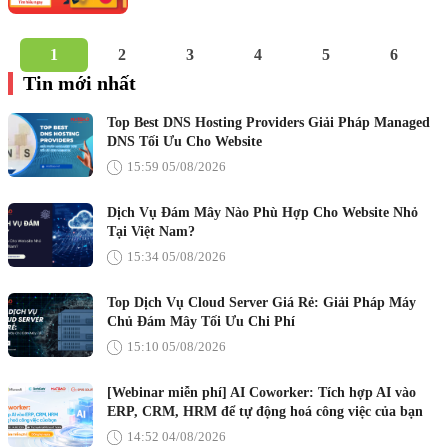
1
2
3
4
5
6
Tin mới nhất
Top Best DNS Hosting Providers Giải Pháp Managed
DNS Tối Ưu Cho Website
15:59 05/08/2026
Dịch Vụ Đám Mây Nào Phù Hợp Cho Website Nhỏ
Tại Việt Nam?
15:34 05/08/2026
Top Dịch Vụ Cloud Server Giá Rẻ: Giải Pháp Máy
Chủ Đám Mây Tối Ưu Chi Phí
15:10 05/08/2026
[Webinar miễn phí] AI Coworker: Tích hợp AI vào
ERP, CRM, HRM để tự động hoá công việc của bạn
14:52 04/08/2026