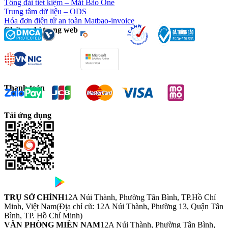
Tổng đài tiết kiệm – Mắt Bão One
Trung tâm dữ liệu – ODS
Hóa đơn điện tử an toàn Matbao-invoice
Chứng chỉ trang web
Thanh toán
Tải ứng dụng
TRỤ SỞ CHÍNH
12A Núi Thành, Phường Tân Bình, TP.Hồ Chí
Minh, Việt Nam
(Địa chỉ cũ: 12A Núi Thành, Phường 13, Quận Tân
Bình, TP. Hồ Chí Minh)
VĂN PHÒNG MIỀN NAM
12A Núi Thành, Phường Tân Bình,