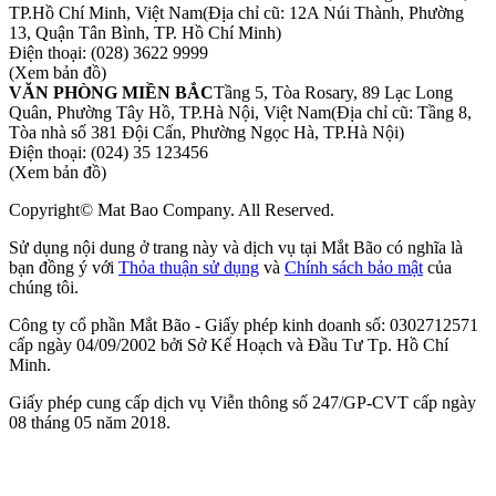
TP.Hồ Chí Minh, Việt Nam
(Địa chỉ cũ: 12A Núi Thành, Phường
13, Quận Tân Bình, TP. Hồ Chí Minh)
Điện thoại:
(028) 3622 9999
(Xem bản đồ)
VĂN PHÒNG MIỀN BẮC
Tầng 5, Tòa Rosary, 89 Lạc Long
Quân, Phường Tây Hồ, TP.Hà Nội, Việt Nam
(Địa chỉ cũ: Tầng 8,
Tòa nhà số 381 Đội Cấn, Phường Ngọc Hà, TP.Hà Nội)
Điện thoại:
(024) 35 123456
(Xem bản đồ)
Copyright© Mat Bao Company. All Reserved.
Sử dụng nội dung ở trang này và dịch vụ tại Mắt Bão có nghĩa là
bạn đồng ý với
Thỏa thuận sử dụng
và
Chính sách bảo mật
của
chúng tôi.
Công ty cổ phần Mắt Bão - Giấy phép kinh doanh số: 0302712571
cấp ngày 04/09/2002 bởi Sở Kế Hoạch và Đầu Tư Tp. Hồ Chí
Minh.
Giấy phép cung cấp dịch vụ Viễn thông số 247/GP-CVT cấp ngày
08 tháng 05 năm 2018.