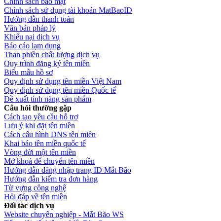
Chính sách bảo mật
Chính sách sử dụng tài khoản MatBaoID
Hướng dẫn thanh toán
Văn bản pháp lý
Khiếu nại dịch vụ
Báo cáo lạm dụng
Than phiền chất lượng dịch vụ
Quy trình đăng ký tên miền
Biểu mẫu hồ sơ
Quy định sử dụng tên miền Việt Nam
Quy định sử dụng tên miền Quốc tế
Đề xuất tính năng sản phẩm
Câu hỏi thường gặp
Cách tạo yêu cầu hỗ trợ
Lưu ý khi đặt tên miền
Cách cấu hình DNS tên miền
Khai báo tên miền quốc tế
Vòng đời một tên miền
Mở khoá để chuyển tên miền
Hướng dẫn đăng nhập trang ID Mắt Bão
Hướng dẫn kiểm tra đơn hàng
Từ vựng công nghệ
Hỏi đáp về tên miền
Đối tác dịch vụ
Website chuyên nghiệp - Mắt Bão WS