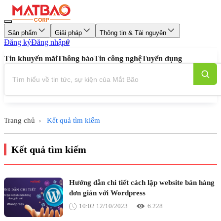
Sản phẩm
Giải pháp
Thông tin & Tài nguyên
Đăng ký
Đăng nhập
0
Tin khuyến mãi
Thông báo
Tin công nghệ
Tuyển dụng
Trang chủ
Kết quả tìm kiếm
›
Kết quả tìm kiếm
Hướng dẫn chi tiết cách lập website bán hàng
đơn giản với Wordpress
10:02 12/10/2023
6.228