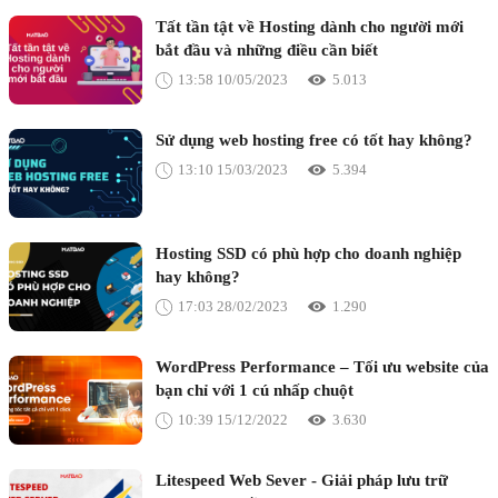
Tất tần tật về Hosting dành cho người mới
bắt đầu và những điều cần biết
13:58 10/05/2023
5.013
​Sử dụng web hosting free có tốt hay không?
13:10 15/03/2023
5.394
Hosting SSD có phù hợp cho doanh nghiệp
hay không?
17:03 28/02/2023
1.290
WordPress Performance – Tối ưu website của
bạn chỉ với 1 cú nhấp chuột
10:39 15/12/2022
3.630
Litespeed Web Sever - Giải pháp lưu trữ