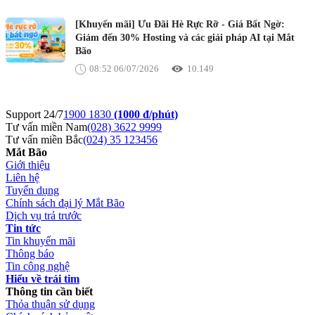
[Khuyến mãi] Ưu Đãi Hè Rực Rỡ - Giá Bất Ngờ:
Giảm đến 30% Hosting và các giải pháp AI tại Mắt
Bão
08:52 06/07/2026
10.149
Support 24/7
1900 1830
(1000 đ/phút)
Tư vấn miền Nam
(028) 3622 9999
Tư vấn miền Bắc
(024) 35 123456
Mắt Bão
Giới thiệu
Liên hệ
Tuyển dụng
Chính sách đại lý Mắt Bão
Dịch vụ trả trước
Tin tức
Tin khuyến mãi
Thông báo
Tin công nghệ
Hiểu về trái tim
Thông tin cần biết
Thỏa thuận sử dụng