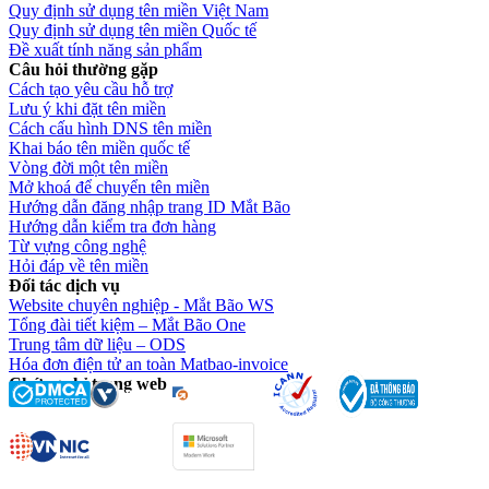
Quy định sử dụng tên miền Việt Nam
Quy định sử dụng tên miền Quốc tế
Đề xuất tính năng sản phẩm
Câu hỏi thường gặp
Cách tạo yêu cầu hỗ trợ
Lưu ý khi đặt tên miền
Cách cấu hình DNS tên miền
Khai báo tên miền quốc tế
Vòng đời một tên miền
Mở khoá để chuyển tên miền
Hướng dẫn đăng nhập trang ID Mắt Bão
Hướng dẫn kiểm tra đơn hàng
Từ vựng công nghệ
Hỏi đáp về tên miền
Đối tác dịch vụ
Website chuyên nghiệp - Mắt Bão WS
Tổng đài tiết kiệm – Mắt Bão One
Trung tâm dữ liệu – ODS
Hóa đơn điện tử an toàn Matbao-invoice
Chứng chỉ trang web