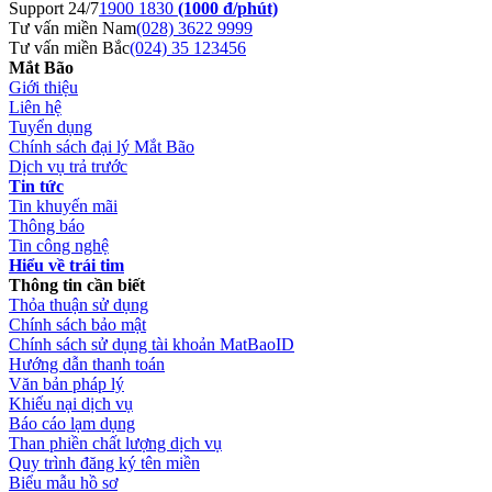
Support 24/7
1900 1830
(1000 đ/phút)
Tư vấn miền Nam
(028) 3622 9999
Tư vấn miền Bắc
(024) 35 123456
Mắt Bão
Giới thiệu
Liên hệ
Tuyển dụng
Chính sách đại lý Mắt Bão
Dịch vụ trả trước
Tin tức
Tin khuyến mãi
Thông báo
Tin công nghệ
Hiểu về trái tim
Thông tin cần biết
Thỏa thuận sử dụng
Chính sách bảo mật
Chính sách sử dụng tài khoản MatBaoID
Hướng dẫn thanh toán
Văn bản pháp lý
Khiếu nại dịch vụ
Báo cáo lạm dụng
Than phiền chất lượng dịch vụ
Quy trình đăng ký tên miền
Biểu mẫu hồ sơ