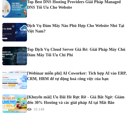
Top Best DNS Hosting Providers Giải Pháp Managed
DNS Tối Ưu Cho Website
Dịch Vụ Đám Mây Nào Phù Hợp Cho Website Nhỏ Tại
Việt Nam?
Top Dịch Vụ Cloud Server Giá Rẻ: Giải Pháp Máy Chủ
Đám Mây Tối Ưu Chi Phí
[Webinar miễn phí] AI Coworker: Tích hợp AI vào ERP,
CRM, HRM để tự động hoá công việc của bạn
[Khuyến mãi] Ưu Đãi Hè Rực Rỡ - Giá Bất Ngờ: Giảm
đến 30% Hosting và các giải pháp AI tại Mắt Bão
10.149