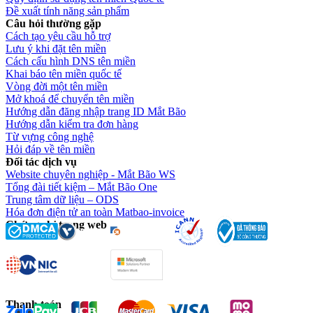
Đề xuất tính năng sản phẩm
Câu hỏi thường gặp
Cách tạo yêu cầu hỗ trợ
Lưu ý khi đặt tên miền
Cách cấu hình DNS tên miền
Khai báo tên miền quốc tế
Vòng đời một tên miền
Mở khoá để chuyển tên miền
Hướng dẫn đăng nhập trang ID Mắt Bão
Hướng dẫn kiểm tra đơn hàng
Từ vựng công nghệ
Hỏi đáp về tên miền
Đối tác dịch vụ
Website chuyên nghiệp - Mắt Bão WS
Tổng đài tiết kiệm – Mắt Bão One
Trung tâm dữ liệu – ODS
Hóa đơn điện tử an toàn Matbao-invoice
Chứng chỉ trang web
Thanh toán