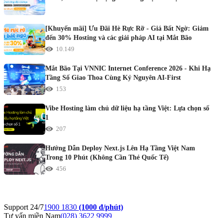
[Khuyến mãi] Ưu Đãi Hè Rực Rỡ - Giá Bất Ngờ: Giảm
đến 30% Hosting và các giải pháp AI tại Mắt Bão
10.149
Mắt Bão Tại VNNIC Internet Conference 2026 - Khi Hạ
Tầng Số Giao Thoa Cùng Kỷ Nguyên AI-First
153
Vibe Hosting làm chủ dữ liệu hạ tầng Việt: Lựa chọn số
1
207
Hướng Dẫn Deploy Next.js Lên Hạ Tầng Việt Nam
Trong 10 Phút (Không Cần Thẻ Quốc Tế)
456
Support 24/7
1900 1830
(1000 đ/phút)
Tư vấn miền Nam
(028) 3622 9999