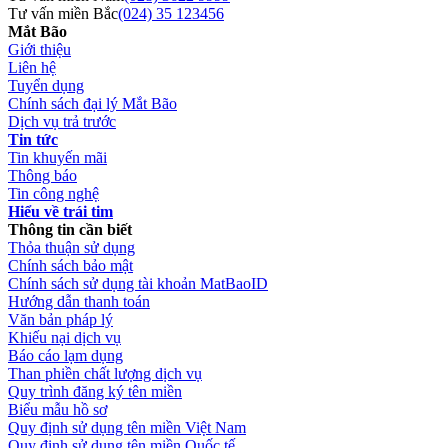
Tư vấn miền Bắc
(024) 35 123456
Mắt Bão
Giới thiệu
Liên hệ
Tuyển dụng
Chính sách đại lý Mắt Bão
Dịch vụ trả trước
Tin tức
Tin khuyến mãi
Thông báo
Tin công nghệ
Hiểu về trái tim
Thông tin cần biết
Thỏa thuận sử dụng
Chính sách bảo mật
Chính sách sử dụng tài khoản MatBaoID
Hướng dẫn thanh toán
Văn bản pháp lý
Khiếu nại dịch vụ
Báo cáo lạm dụng
Than phiền chất lượng dịch vụ
Quy trình đăng ký tên miền
Biểu mẫu hồ sơ
Quy định sử dụng tên miền Việt Nam
Quy định sử dụng tên miền Quốc tế