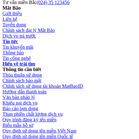
Tư vấn miền Bắc
(024) 35 123456
Mắt Bão
Giới thiệu
Liên hệ
Tuyển dụng
Chính sách đại lý Mắt Bão
Dịch vụ trả trước
Tin tức
Tin khuyến mãi
Thông báo
Tin công nghệ
Hiểu về trái tim
Thông tin cần biết
Thỏa thuận sử dụng
Chính sách bảo mật
Chính sách sử dụng tài khoản MatBaoID
Hướng dẫn thanh toán
Văn bản pháp lý
Khiếu nại dịch vụ
Báo cáo lạm dụng
Than phiền chất lượng dịch vụ
Quy trình đăng ký tên miền
Biểu mẫu hồ sơ
Quy định sử dụng tên miền Việt Nam
Quy định sử dụng tên miền Quốc tế