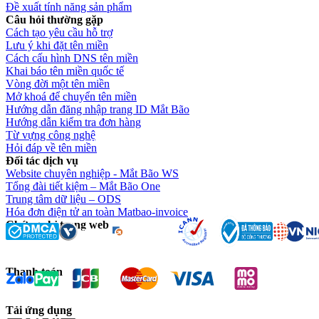
Đề xuất tính năng sản phẩm
Câu hỏi thường gặp
Cách tạo yêu cầu hỗ trợ
Lưu ý khi đặt tên miền
Cách cấu hình DNS tên miền
Khai báo tên miền quốc tế
Vòng đời một tên miền
Mở khoá để chuyển tên miền
Hướng dẫn đăng nhập trang ID Mắt Bão
Hướng dẫn kiểm tra đơn hàng
Từ vựng công nghệ
Hỏi đáp về tên miền
Đối tác dịch vụ
Website chuyên nghiệp - Mắt Bão WS
Tổng đài tiết kiệm – Mắt Bão One
Trung tâm dữ liệu – ODS
Hóa đơn điện tử an toàn Matbao-invoice
Chứng chỉ trang web
Thanh toán
Tải ứng dụng