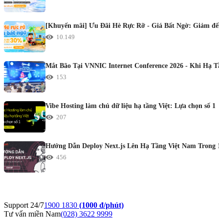
[Khuyến mãi] Ưu Đãi Hè Rực Rỡ - Giá Bất Ngờ: Giảm đến
10.149
Mắt Bão Tại VNNIC Internet Conference 2026 - Khi Hạ 
153
Vibe Hosting làm chủ dữ liệu hạ tầng Việt: Lựa chọn số 1
207
Hướng Dẫn Deploy Next.js Lên Hạ Tầng Việt Nam Trong 
456
Support 24/7
1900 1830
(1000 đ/phút)
Tư vấn miền Nam
(028) 3622 9999