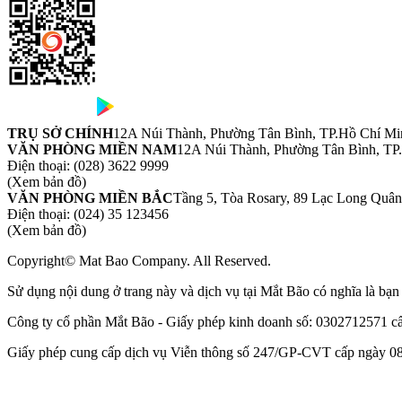
TRỤ SỞ CHÍNH
12A Núi Thành, Phường Tân Bình, TP.Hồ Chí Mi
VĂN PHÒNG MIỀN NAM
12A Núi Thành, Phường Tân Bình, TP
Điện thoại:
(028) 3622 9999
(Xem bản đồ)
VĂN PHÒNG MIỀN BẮC
Tầng 5, Tòa Rosary, 89 Lạc Long Quâ
Điện thoại:
(024) 35 123456
(Xem bản đồ)
Copyright© Mat Bao Company. All Reserved.
Sử dụng nội dung ở trang này và dịch vụ tại Mắt Bão có nghĩa là bạ
Công ty cổ phần Mắt Bão - Giấy phép kinh doanh số: 0302712571 
Giấy phép cung cấp dịch vụ Viễn thông số 247/GP-CVT cấp ngày 08