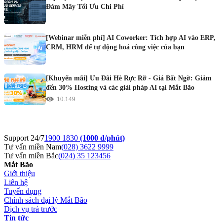
Đám Mây Tối Ưu Chi Phí
[Webinar miễn phí] AI Coworker: Tích hợp AI vào ERP,
CRM, HRM để tự động hoá công việc của bạn
[Khuyến mãi] Ưu Đãi Hè Rực Rỡ - Giá Bất Ngờ: Giảm
đến 30% Hosting và các giải pháp AI tại Mắt Bão
10.149
Support 24/7
1900 1830
(1000 đ/phút)
Tư vấn miền Nam
(028) 3622 9999
Tư vấn miền Bắc
(024) 35 123456
Mắt Bão
Giới thiệu
Liên hệ
Tuyển dụng
Chính sách đại lý Mắt Bão
Dịch vụ trả trước
Tin tức