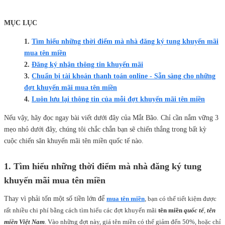
MỤC LỤC
1.
Tìm hiểu những thời điểm mà nhà đăng ký tung khuyến mãi
mua tên miền
2.
Đăng ký nhận thông tin khuyến mãi
3.
Chuẩn bị tài khoản thanh toán online - Sẵn sàng cho những
đợt khuyến mãi mua tên miền
4.
Luôn lưu lại thông tin của mỗi đợt khuyến mãi tên miền
Nếu vậy, hãy đọc ngay bài viết dưới đây của Mắt Bão. Chỉ cần nắm vững 3
mẹo nhỏ dưới đây, chúng tôi chắc chắn bạn sẽ chiến thắng trong bất kỳ
cuộc chiến săn khuyến mãi tên miền quốc tế nào.
1. Tìm hiểu những thời điểm mà nhà đăng ký tung
khuyến mãi mua tên miền
Thay vì phải tốn một số tiền lớn để
mua tên miền
, bạn có thể tiết kiệm được
rất nhiều chi phí bằng cách tìm hiểu các đợt khuyến mãi
tên miền
quốc tế
,
tên
miền Việt Nam
. Vào những đợt này, giá tên miền có thể giảm đến 50%, hoặc chỉ