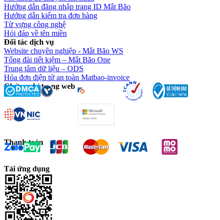
Hướng dẫn đăng nhập trang ID Mắt Bão
Hướng dẫn kiểm tra đơn hàng
Từ vựng công nghệ
Hỏi đáp về tên miền
Đối tác dịch vụ
Website chuyên nghiệp - Mắt Bão WS
Tổng đài tiết kiệm – Mắt Bão One
Trung tâm dữ liệu – ODS
Hóa đơn điện tử an toàn Matbao-invoice
Chứng chỉ trang web
Thanh toán
Tải ứng dụng