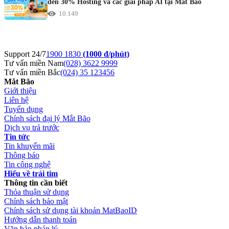
đến 30% Hosting và các giải pháp AI tại Mắt Bão
10.149
Support 24/7
1900 1830
(1000 đ/phút)
Tư vấn miền Nam
(028) 3622 9999
Tư vấn miền Bắc
(024) 35 123456
Mắt Bão
Giới thiệu
Liên hệ
Tuyển dụng
Chính sách đại lý Mắt Bão
Dịch vụ trả trước
Tin tức
Tin khuyến mãi
Thông báo
Tin công nghệ
Hiểu về trái tim
Thông tin cần biết
Thỏa thuận sử dụng
Chính sách bảo mật
Chính sách sử dụng tài khoản MatBaoID
Hướng dẫn thanh toán
Văn bản pháp lý