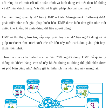
nói rằng họ có một cái nhìn toàn cảnh và hình dung chi tiết theo hệ thống
về dữ liệu khách hàng. Vậy đâu sẽ là giải pháp cho bài toán này?
Các nền tảng quản lý dữ liệu (DMP – Data Management Platform) được
phát triển như một giải pháp hoàn hảo. DMP được hiểu đơn giản như một
chiếc kho khổng lồ chứa đựng dữ liệu người dùng.
DMP sẽ thu thập, lưu trữ, sắp xếp, phân loại các dữ liệu người dùng và sẽ
giúp marketer tìm, trích xuất các dữ liệu này một cách đơn giản, phù hợp,
thuận tiện nhất.
Theo báo cáo của Salesforce có đến 76% người dùng DMP để quản lý
thông tin khách hàng, con số này khiến chúng ta không thể phũ nhận được
sự phổ biến cũng như những giá trị hữu ích mà nền tảng này mang lại.