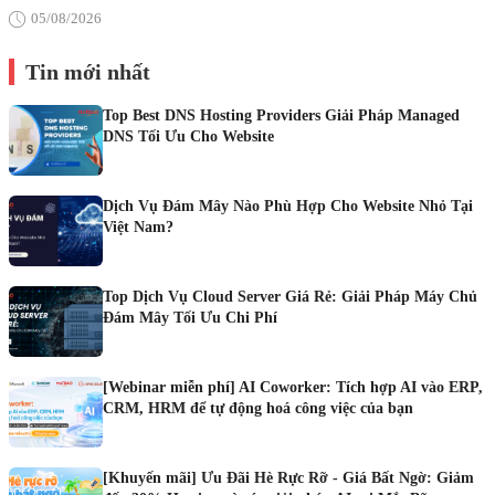
05/08/2026
Tin mới nhất
Top Best DNS Hosting Providers Giải Pháp Managed
DNS Tối Ưu Cho Website
Dịch Vụ Đám Mây Nào Phù Hợp Cho Website Nhỏ Tại
Việt Nam?
Top Dịch Vụ Cloud Server Giá Rẻ: Giải Pháp Máy Chủ
Đám Mây Tối Ưu Chi Phí
[Webinar miễn phí] AI Coworker: Tích hợp AI vào ERP,
CRM, HRM để tự động hoá công việc của bạn
[Khuyến mãi] Ưu Đãi Hè Rực Rỡ - Giá Bất Ngờ: Giảm