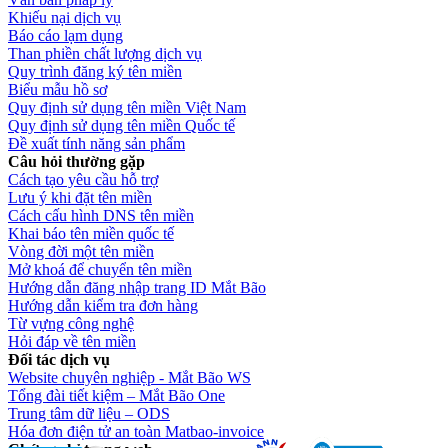
Khiếu nại dịch vụ
Báo cáo lạm dụng
Than phiền chất lượng dịch vụ
Quy trình đăng ký tên miền
Biểu mẫu hồ sơ
Quy định sử dụng tên miền Việt Nam
Quy định sử dụng tên miền Quốc tế
Đề xuất tính năng sản phẩm
Câu hỏi thường gặp
Cách tạo yêu cầu hỗ trợ
Lưu ý khi đặt tên miền
Cách cấu hình DNS tên miền
Khai báo tên miền quốc tế
Vòng đời một tên miền
Mở khoá để chuyển tên miền
Hướng dẫn đăng nhập trang ID Mắt Bão
Hướng dẫn kiểm tra đơn hàng
Từ vựng công nghệ
Hỏi đáp về tên miền
Đối tác dịch vụ
Website chuyên nghiệp - Mắt Bão WS
Tổng đài tiết kiệm – Mắt Bão One
Trung tâm dữ liệu – ODS
Hóa đơn điện tử an toàn Matbao-invoice