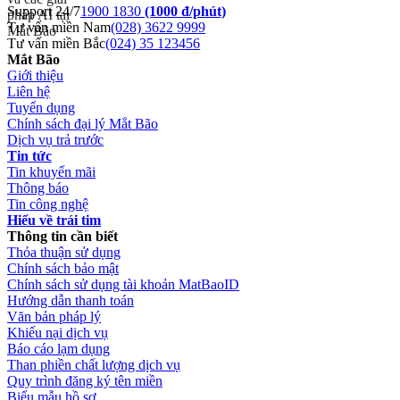
Support 24/7
1900 1830
(1000 đ/phút)
Tư vấn miền Nam
(028) 3622 9999
Tư vấn miền Bắc
(024) 35 123456
Mắt Bão
Giới thiệu
Liên hệ
Tuyển dụng
Chính sách đại lý Mắt Bão
Dịch vụ trả trước
Tin tức
Tin khuyến mãi
Thông báo
Tin công nghệ
Hiểu về trái tim
Thông tin cần biết
Thỏa thuận sử dụng
Chính sách bảo mật
Chính sách sử dụng tài khoản MatBaoID
Hướng dẫn thanh toán
Văn bản pháp lý
Khiếu nại dịch vụ
Báo cáo lạm dụng
Than phiền chất lượng dịch vụ
Quy trình đăng ký tên miền
Biểu mẫu hồ sơ