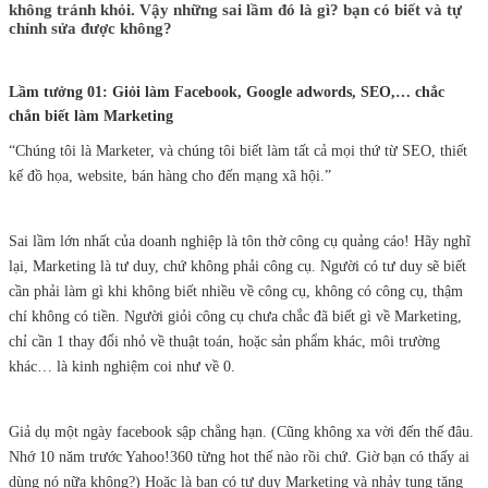
không tránh khỏi. Vậy những sai lầm đó là gì? bạn có biết và tự
chỉnh sửa được không?
Lầm tưởng 01: Giỏi làm Facebook, Google adwords, SEO,… chắc
chắn biết làm Marketing
“Chúng tôi là Marketer, và chúng tôi biết làm tất cả mọi thứ từ SEO, thiết
kế đồ họa, website, bán hàng cho đến mạng xã hội.”
Sai lầm lớn nhất của doanh nghiệp là tôn thờ công cụ quảng cáo! Hãy nghĩ
lại, Marketing là tư duy, chứ không phải công cụ. Người có tư duy sẽ biết
cần phải làm gì khi không biết nhiều về công cụ, không có công cụ, thậm
chí không có tiền. Người giỏi công cụ chưa chắc đã biết gì về Marketing,
chỉ cần 1 thay đổi nhỏ về thuật toán, hoặc sản phẩm khác, môi trường
khác… là kinh nghiệm coi như về 0.
Giả dụ một ngày facebook sập chẳng hạn. (Cũng không xa vời đến thế đâu.
Nhớ 10 năm trước Yahoo!360 từng hot thế nào rồi chứ. Giờ bạn có thấy ai
dùng nó nữa không?) Hoặc là bạn có tư duy Marketing và nhảy tung tăng