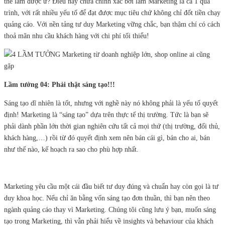
thể làm được ư? Điều này chưa chính xác bởi làm Marketing là cả 1 quá
trình, với rất nhiều yếu tố để đạt được mục tiêu chứ không chỉ đốt tiền chạy
quảng cáo. Với nền tảng tư duy Marketing vững chắc, bạn thậm chí có cách
thoả mãn nhu cầu khách hàng với chi phí tối thiểu!
Lầm tưởng 04: Phải thật sáng tạo!!!
Sáng tạo dĩ nhiên là tốt, nhưng với nghề này nó không phải là yếu tố quyết
định! Marketing là “sáng tạo” dựa trên thực tế thị trường. Tức là bạn sẽ
phải dành phần lớn thời gian nghiên cứu tất cả mọi thứ (thị trường, đối thủ,
khách hàng,…) rồi từ đó quyết định xem nên bán cái gì, bán cho ai, bán
như thế nào, kế hoạch ra sao cho phù hợp nhất.
Marketing yêu cầu một cái đầu biết tư duy đúng và chuẩn hay còn gọi là tư
duy khoa học. Nếu chỉ ăn bằng vốn sáng tạo đơn thuần, thì bạn nên theo
ngành quảng cáo thay vì Marketing. Chúng tôi cũng lưu ý bạn, muốn sáng
tạo trong Marketing, thì vẫn phải hiểu về insights và behaviour của khách