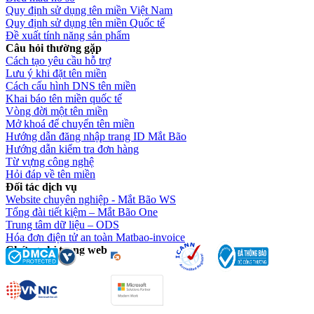
Quy định sử dụng tên miền Việt Nam
Quy định sử dụng tên miền Quốc tế
Đề xuất tính năng sản phẩm
Câu hỏi thường gặp
Cách tạo yêu cầu hỗ trợ
Lưu ý khi đặt tên miền
Cách cấu hình DNS tên miền
Khai báo tên miền quốc tế
Vòng đời một tên miền
Mở khoá để chuyển tên miền
Hướng dẫn đăng nhập trang ID Mắt Bão
Hướng dẫn kiểm tra đơn hàng
Từ vựng công nghệ
Hỏi đáp về tên miền
Đối tác dịch vụ
Website chuyên nghiệp - Mắt Bão WS
Tổng đài tiết kiệm – Mắt Bão One
Trung tâm dữ liệu – ODS
Hóa đơn điện tử an toàn Matbao-invoice
Chứng chỉ trang web