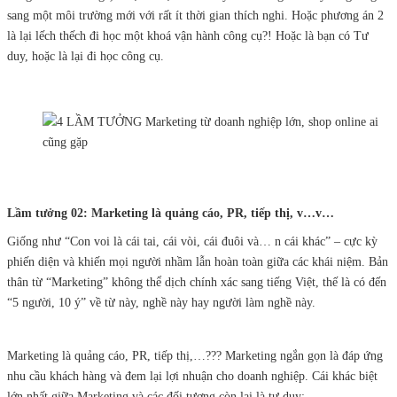
sang một môi trường mới với rất ít thời gian thích nghi. Hoặc phương án 2
là lại lếch thếch đi học một khoá vận hành công cụ?! Hoặc là bạn có Tư
duy, hoặc là lại đi học công cụ.
Lầm tưởng 02: Marketing là quảng cáo, PR, tiếp thị, v…v…
Giống như “Con voi là cái tai, cái vòi, cái đuôi và… n cái khác” – cực kỳ
phiến diện và khiến mọi người nhầm lẫn hoàn toàn giữa các khái niệm. Bản
thân từ “Marketing” không thể dịch chính xác sang tiếng Việt, thế là có đến
“5 người, 10 ý” về từ này, nghề này hay người làm nghề này.
Marketing là quảng cáo, PR, tiếp thị,…??? Marketing ngắn gọn là đáp ứng
nhu cầu khách hàng và đem lại lợi nhuận cho doanh nghiệp. Cái khác biệt
lớn nhất giữa Marketing và các đối tượng còn lại là tư duy: