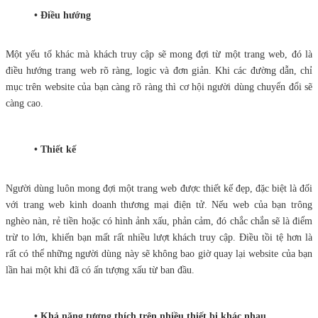
• Điều hướng
Một yếu tố khác mà khách truy cập sẽ mong đợi từ một trang web, đó là
điều hướng trang web rõ ràng, logic và đơn giản. Khi các đường dẫn, chỉ
mục trên website của bạn càng rõ ràng thì cơ hội người dùng chuyển đổi sẽ
càng cao.
• Thiết kế
Người dùng luôn mong đợi một trang web được thiết kế đẹp, đặc biệt là đối
với trang web kinh doanh thương mại điện tử. Nếu web của bạn trông
nghèo nàn, rẻ tiền hoặc có hình ảnh xấu, phản cảm, đó chắc chắn sẽ là điểm
trừ to lớn, khiến bạn mất rất nhiều lượt khách truy cập. Điều tồi tệ hơn là
rất có thể những người dùng này sẽ không bao giờ quay lại website của bạn
lần hai một khi đã có ấn tượng xấu từ ban đầu.
• Khả năng tương thích trên nhiều thiết bị khác nhau