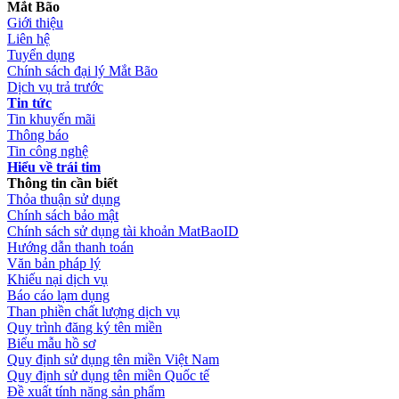
Mắt Bão
Giới thiệu
Liên hệ
Tuyển dụng
Chính sách đại lý Mắt Bão
Dịch vụ trả trước
Tin tức
Tin khuyến mãi
Thông báo
Tin công nghệ
Hiểu về trái tim
Thông tin cần biết
Thỏa thuận sử dụng
Chính sách bảo mật
Chính sách sử dụng tài khoản MatBaoID
Hướng dẫn thanh toán
Văn bản pháp lý
Khiếu nại dịch vụ
Báo cáo lạm dụng
Than phiền chất lượng dịch vụ
Quy trình đăng ký tên miền
Biểu mẫu hồ sơ
Quy định sử dụng tên miền Việt Nam
Quy định sử dụng tên miền Quốc tế
Đề xuất tính năng sản phẩm