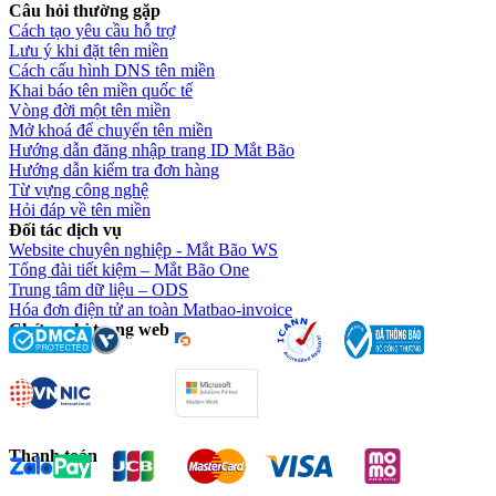
Câu hỏi thường gặp
Cách tạo yêu cầu hỗ trợ
Lưu ý khi đặt tên miền
Cách cấu hình DNS tên miền
Khai báo tên miền quốc tế
Vòng đời một tên miền
Mở khoá để chuyển tên miền
Hướng dẫn đăng nhập trang ID Mắt Bão
Hướng dẫn kiểm tra đơn hàng
Từ vựng công nghệ
Hỏi đáp về tên miền
Đối tác dịch vụ
Website chuyên nghiệp - Mắt Bão WS
Tổng đài tiết kiệm – Mắt Bão One
Trung tâm dữ liệu – ODS
Hóa đơn điện tử an toàn Matbao-invoice
Chứng chỉ trang web
Thanh toán