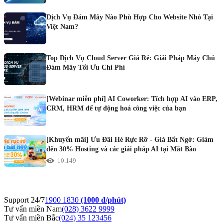
Dịch Vụ Đám Mây Nào Phù Hợp Cho Website Nhỏ Tại
Việt Nam?
Top Dịch Vụ Cloud Server Giá Rẻ: Giải Pháp Máy Chủ
Đám Mây Tối Ưu Chi Phí
[Webinar miễn phí] AI Coworker: Tích hợp AI vào ERP,
CRM, HRM để tự động hoá công việc của bạn
[Khuyến mãi] Ưu Đãi Hè Rực Rỡ - Giá Bất Ngờ: Giảm
đến 30% Hosting và các giải pháp AI tại Mắt Bão
10.149
Support 24/7
1900 1830
(1000 đ/phút)
Tư vấn miền Nam
(028) 3622 9999
Tư vấn miền Bắc
(024) 35 123456