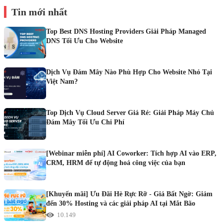
Tin mới nhất
Top Best DNS Hosting Providers Giải Pháp Managed
DNS Tối Ưu Cho Website
Dịch Vụ Đám Mây Nào Phù Hợp Cho Website Nhỏ Tại
Việt Nam?
Top Dịch Vụ Cloud Server Giá Rẻ: Giải Pháp Máy Chủ
Đám Mây Tối Ưu Chi Phí
[Webinar miễn phí] AI Coworker: Tích hợp AI vào ERP,
CRM, HRM để tự động hoá công việc của bạn
[Khuyến mãi] Ưu Đãi Hè Rực Rỡ - Giá Bất Ngờ: Giảm
đến 30% Hosting và các giải pháp AI tại Mắt Bão
10.149