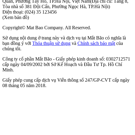
Quân, Phường Tây Hồ, TP.Hà Nội, Việt Nam
(Địa chỉ cũ: Tầng 8,
Tòa nhà số 381 Đội Cấn, Phường Ngọc Hà, TP.Hà Nội)
Điện thoại:
(024) 35 123456
(Xem bản đồ)
Copyright© Mat Bao Company. All Reserved.
Sử dụng nội dung ở trang này và dịch vụ tại Mắt Bão có nghĩa là
bạn đồng ý với
Thỏa thuận sử dụng
và
Chính sách bảo mật
của
chúng tôi.
Công ty cổ phần Mắt Bão - Giấy phép kinh doanh số: 0302712571
cấp ngày 04/09/2002 bởi Sở Kế Hoạch và Đầu Tư Tp. Hồ Chí
Minh.
Giấy phép cung cấp dịch vụ Viễn thông số 247/GP-CVT cấp ngày
08 tháng 05 năm 2018.