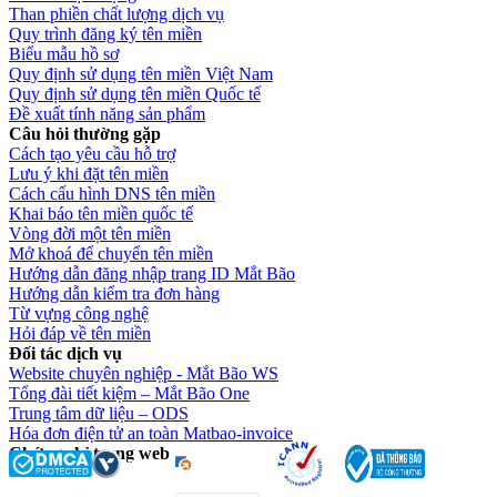
Than phiền chất lượng dịch vụ
Quy trình đăng ký tên miền
Biểu mẫu hồ sơ
Quy định sử dụng tên miền Việt Nam
Quy định sử dụng tên miền Quốc tế
Đề xuất tính năng sản phẩm
Câu hỏi thường gặp
Cách tạo yêu cầu hỗ trợ
Lưu ý khi đặt tên miền
Cách cấu hình DNS tên miền
Khai báo tên miền quốc tế
Vòng đời một tên miền
Mở khoá để chuyển tên miền
Hướng dẫn đăng nhập trang ID Mắt Bão
Hướng dẫn kiểm tra đơn hàng
Từ vựng công nghệ
Hỏi đáp về tên miền
Đối tác dịch vụ
Website chuyên nghiệp - Mắt Bão WS
Tổng đài tiết kiệm – Mắt Bão One
Trung tâm dữ liệu – ODS
Hóa đơn điện tử an toàn Matbao-invoice
Chứng chỉ trang web