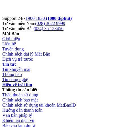
Support 24/7
1900 1830
(1000 đ/phút)
Tư vấn miền Nam
(028) 3622 9999
Tư vấn miền Bắc
(024) 35 123456
Mắt Bão
Giới thiệu
Liên hệ
Tuyển dụng
Chính sách đại lý Mắt Bão
Dịch vụ trả trước
Tin tức
Tin khuyến mãi
Thông báo
Tin công nghệ
Hiểu về trái tim
Thông tin cần biết
Thỏa thuận sử dụng
Chính sách bảo mật
Chính sách sử dụng tài khoản MatBaoID
Hướng dẫn thanh toán
Văn bản pháp lý
Khiếu nại dịch vụ
Báo cáo lạm dụng