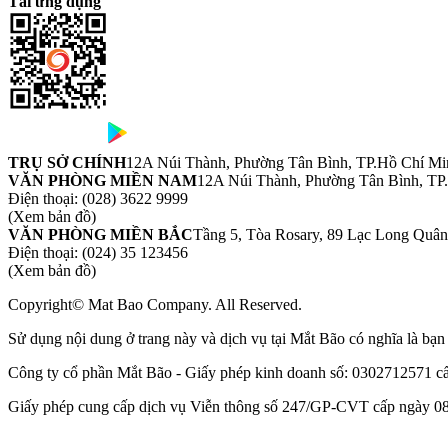
Tải ứng dụng
TRỤ SỞ CHÍNH
12A Núi Thành, Phường Tân Bình, TP.Hồ Chí Mi
VĂN PHÒNG MIỀN NAM
12A Núi Thành, Phường Tân Bình, TP
Điện thoại:
(028) 3622 9999
(Xem bản đồ)
VĂN PHÒNG MIỀN BẮC
Tầng 5, Tòa Rosary, 89 Lạc Long Quâ
Điện thoại:
(024) 35 123456
(Xem bản đồ)
Copyright© Mat Bao Company. All Reserved.
Sử dụng nội dung ở trang này và dịch vụ tại Mắt Bão có nghĩa là bạ
Công ty cổ phần Mắt Bão - Giấy phép kinh doanh số: 0302712571 
Giấy phép cung cấp dịch vụ Viễn thông số 247/GP-CVT cấp ngày 08