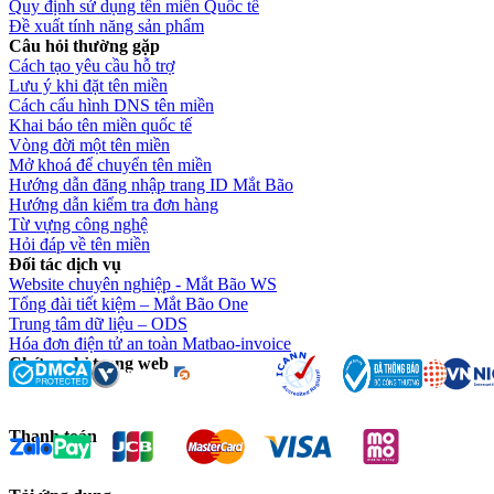
Quy định sử dụng tên miền Quốc tế
Đề xuất tính năng sản phẩm
Câu hỏi thường gặp
Cách tạo yêu cầu hỗ trợ
Lưu ý khi đặt tên miền
Cách cấu hình DNS tên miền
Khai báo tên miền quốc tế
Vòng đời một tên miền
Mở khoá để chuyển tên miền
Hướng dẫn đăng nhập trang ID Mắt Bão
Hướng dẫn kiểm tra đơn hàng
Từ vựng công nghệ
Hỏi đáp về tên miền
Đối tác dịch vụ
Website chuyên nghiệp - Mắt Bão WS
Tổng đài tiết kiệm – Mắt Bão One
Trung tâm dữ liệu – ODS
Hóa đơn điện tử an toàn Matbao-invoice
Chứng chỉ trang web
Thanh toán