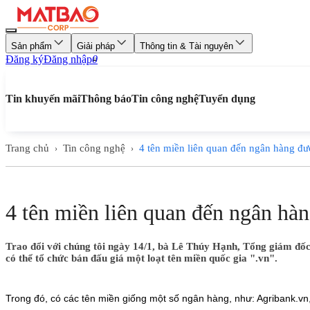
Sản phẩm
Giải pháp
Thông tin & Tài nguyên
Đăng ký
Đăng nhập
0
Tin khuyến mãi
Thông báo
Tin công nghệ
Tuyển dụng
Trang chủ
Tin công nghệ
4 tên miền liên quan đến ngân hàng đư
›
›
4 tên miền liên quan đến ngân hà
Trao đổi với chúng tôi ngày 14/1, bà Lê Thúy Hạnh, Tổng giám đốc 
có thể tổ chức bán đấu giá một loạt tên miền quốc gia ".vn".
Trong đó, có các tên miền giống một số ngân hàng, như: Agribank.v