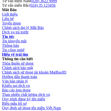
Tư vấn miền Nam
(028) 3622 9999
Tư vấn miền Bắc
(024) 35 123456
Mắt Bão
Giới thiệu
Liên hệ
Tuyển dụng
Chính sách đại lý Mắt Bão
Dịch vụ trả trước
Tin tức
Tin khuyến mãi
Thông báo
Tin công nghệ
Hiểu về trái tim
Thông tin cần biết
Thỏa thuận sử dụng
Chính sách bảo mật
Chính sách sử dụng tài khoản MatBaoID
Hướng dẫn thanh toán
Văn bản pháp lý
Khiếu nại dịch vụ
Báo cáo lạm dụng
Than phiền chất lượng dịch vụ
Quy trình đăng ký tên miền
Biểu mẫu hồ sơ
Quy định sử dụng tên miền Việt Nam