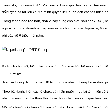
Trước đó, cuối năm 2014, Micronet - đơn vị giữ đăng ký các tên miền
đối tượng có tài liệu chứng minh quyền liên quan đến các tên miền 
Trong thông báo rao bán, đơn vị này cũng cho biết, sau ngày 15/1, n
người đặt mua, doanh nghiệp này sẽ tổ chức đấu giá. Ngoài ra, Micron
phí bảo vệ 6 triệu mỗi năm.
Bà Hạnh cho biết, hiện chưa có ngân hàng nào liên hệ mua lại các tiê
chức đấu giá.
"Nếu số lượng đặt mua trên 10 tổ chức, cá nhân, chúng tôi sẽ đấu g
Theo bà Hạnh, hiện các tổ chức, cá nhân muốn mua lại tên miền có 
nhân có mối quan hệ thân thiết hoặc là đối tác của các ngân hàng sẽ
Một số chuyên gia trong lĩnh vực này tỏ ra lo ngại về khả năng các