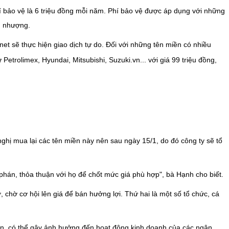
hí bảo vệ là 6 triệu đồng mỗi năm. Phí bảo vệ được áp dụng với những
n nhượng.
et sẽ thực hiện giao dịch tự do. Đối với những tên miền có nhiều
trolimex, Hyundai, Mitsubishi, Suzuki.vn... với giá 99 triệu đồng,
nghị mua lại các tên miền này nên sau ngày 15/1, do đó công ty sẽ tổ
hán, thỏa thuận với họ để chốt mức giá phù hợp", bà Hạnh cho biết.
hờ cơ hội lên giá để bán hưởng lợi. Thứ hai là một số tổ chức, cá
hận, có thể gây ảnh hưởng đến hoạt động kinh doanh của các ngân