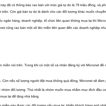
 này đã có thông báo rao bán với mức giá tự do là 79 triệu đồng, và p
nói trên. Còn giá bán tự do là dành cho các đối tượng khác muốn chuyể
ếu ngân hàng, doanh nghiệp, tổ chức liên quan không mua lại thì Micron
et cũng rao bán một số tên miền liên quan đến các doanh nghiệp như Pe
n miền nói trên. Trong khi có một số cá nhân đăng ký với Micronet đề 
iá. Còn nếu số lượng người đặt mua không quá đông, Micronet sẽ đàm p
2 nhóm đối tượng. Thứ nhất là nhóm muốn mua nhằm mục đích đầu cơ, c
 mua lại để tặng nhà băng.
 tên miền này được các đối tượng xấu mua lại, khiến khách hàng ngộ n