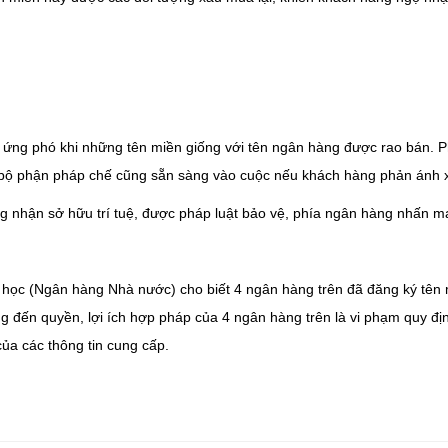
p ứng phó khi những tên miền giống với tên ngân hàng được rao bán. 
bộ phận pháp chế cũng sẵn sàng vào cuộc nếu khách hàng phản ánh xảy
nhận sở hữu trí tuệ, được pháp luật bảo vệ, phía ngân hàng nhấn m
in học (Ngân hàng Nhà nước) cho biết 4 ngân hàng trên đã đăng ký tê
 đến quyền, lợi ích hợp pháp của 4 ngân hàng trên là vi phạm quy đị
của các thông tin cung cấp.