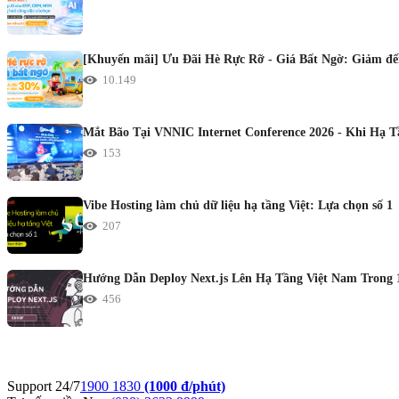
[Khuyến mãi] Ưu Đãi Hè Rực Rỡ - Giá Bất Ngờ: Giảm đến
10.149
Mắt Bão Tại VNNIC Internet Conference 2026 - Khi Hạ 
153
Vibe Hosting làm chủ dữ liệu hạ tầng Việt: Lựa chọn số 1
207
Hướng Dẫn Deploy Next.js Lên Hạ Tầng Việt Nam Trong 
456
Support 24/7
1900 1830
(1000 đ/phút)