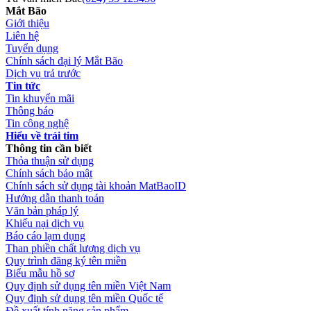
Mắt Bão
Giới thiệu
Liên hệ
Tuyển dụng
Chính sách đại lý Mắt Bão
Dịch vụ trả trước
Tin tức
Tin khuyến mãi
Thông báo
Tin công nghệ
Hiểu về trái tim
Thông tin cần biết
Thỏa thuận sử dụng
Chính sách bảo mật
Chính sách sử dụng tài khoản MatBaoID
Hướng dẫn thanh toán
Văn bản pháp lý
Khiếu nại dịch vụ
Báo cáo lạm dụng
Than phiền chất lượng dịch vụ
Quy trình đăng ký tên miền
Biểu mẫu hồ sơ
Quy định sử dụng tên miền Việt Nam
Quy định sử dụng tên miền Quốc tế
Đề xuất tính năng sản phẩm