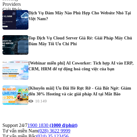
Dịch Vụ Đám Mây Nào Phù Hợp Cho Website Nhỏ Tại
Việt Nam?
Top Dịch Vụ Cloud Server Giá Rẻ: Giải Pháp Máy Chủ
Đám Mây Tối Ưu Chi Phí
[Webinar miễn phí] AI Coworker: Tích hợp AI vào ERP,
CRM, HRM để tự động hoá công việc của bạn
[Khuyến mãi] Ưu Đãi Hè Rực Rỡ - Giá Bất Ngờ: Giảm
đến 30% Hosting và các giải pháp AI tại Mắt Bão
10.149
Support 24/7
1900 1830
(1000 đ/phút)
Tư vấn miền Nam
(028) 3622 9999
Tư vấn miền Bắc
(024) 35 123456