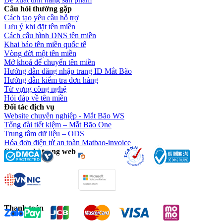
Câu hỏi thường gặp
Cách tạo yêu cầu hỗ trợ
Lưu ý khi đặt tên miền
Cách cấu hình DNS tên miền
Khai báo tên miền quốc tế
Vòng đời một tên miền
Mở khoá để chuyển tên miền
Hướng dẫn đăng nhập trang ID Mắt Bão
Hướng dẫn kiểm tra đơn hàng
Từ vựng công nghệ
Hỏi đáp về tên miền
Đối tác dịch vụ
Website chuyên nghiệp - Mắt Bão WS
Tổng đài tiết kiệm – Mắt Bão One
Trung tâm dữ liệu – ODS
Hóa đơn điện tử an toàn Matbao-invoice
Chứng chỉ trang web
Thanh toán