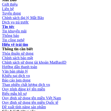
Giới thiệu
Liên hệ
Tuyển dụng
Chính sách đại lý Mắt Bão
Dịch vụ trả trước
Tin tức
Tin khuyến mãi
Thông báo
Tin công nghệ
Hiểu về trái tim
Thông tin cần biết
Thỏa thuận sử dụng
Chính sách bảo mật
Chính sách sử dụng tài khoản MatBaoID
Hướng dẫn thanh toán
Văn bản pháp lý
Khiếu nại dịch vụ
Báo cáo lạm dụng
Than phiền chất lượng dịch vụ
Quy trình đăng ký tên miền
Biểu mẫu hồ sơ
Quy định sử dụng tên miền Việt Nam
Quy định sử dụng tên miền Quốc tế
Đề xuất tính năng sản phẩm