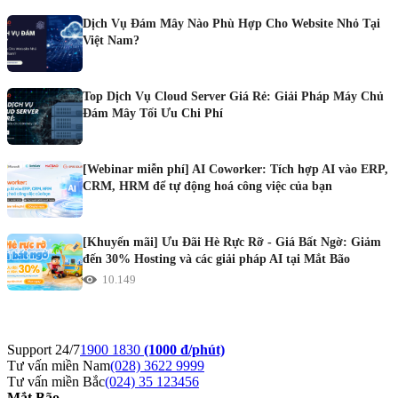
Dịch Vụ Đám Mây Nào Phù Hợp Cho Website Nhỏ Tại
Việt Nam?
Top Dịch Vụ Cloud Server Giá Rẻ: Giải Pháp Máy Chủ
Đám Mây Tối Ưu Chi Phí
[Webinar miễn phí] AI Coworker: Tích hợp AI vào ERP,
CRM, HRM để tự động hoá công việc của bạn
[Khuyến mãi] Ưu Đãi Hè Rực Rỡ - Giá Bất Ngờ: Giảm
đến 30% Hosting và các giải pháp AI tại Mắt Bão
10.149
Support 24/7
1900 1830
(1000 đ/phút)
Tư vấn miền Nam
(028) 3622 9999
Tư vấn miền Bắc
(024) 35 123456
Mắt Bão