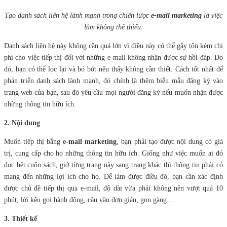
Tạo danh sách liên hệ lành mạnh trong chiến lược
e-mail marketing
là việc
làm không thể thiếu.
Danh sách liên hệ này không cần quá lớn vì điều này có thể gây tốn kém chi
phí cho việc tiếp thị đối với những e-mail không nhận được sự hồi đáp. Do
đó, bạn có thể lọc lại và bỏ bớt nếu thấy không cần thiết. Cách tốt nhất để
phản triển danh sách lành mạnh, đó chính là thêm biểu mẫu đăng ký vào
trang web của bạn, sau đó yêu cầu mọi người đăng ký nếu muốn nhận được
những thông tin hữu ích.
2. Nội dung
Muốn tiếp thị bằng
e-mail marketing
, bạn phải tạo được nội dung có giá
trị, cung cấp cho họ những thông tin hữu ích. Giống như việc muốn ai đó
đọc hết cuốn sách, giở từng trang này sang trang khác thì thông tin phải có
mang đến những lợi ích cho họ. Để làm được điều đó, bạn cần xác định
được chủ đề tiếp thị qua e-mail, độ dài vừa phải không nên vượt quá 10
phút, lời kêu gọi hành động, câu văn đơn giản, gọn gàng...
3. Thiết kế