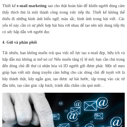
Thiết kế
e-mail marketing
sao cho thật hoàn hảo để khiến người dùng cảm
thấy thích thú là một thành công trong việc tiếp thị. Thiết kế không thể
thiếu đi những hình ảnh biểu ngữ, màu sắc, hình ảnh trong bài viết...Các
yếu tố này cần có sự phối hợp hài hòa với nhau để tạo nên nội dung tiếp thị
có sức hấp dẫn với người đọc.
4. Gửi và phân phối
Tất nhiên, bạn không muốn trải qua việc nỗ lực tạo e-mail đẹp, hữu ích và
hấp dẫn mà không ai mở nó ra! Nếu muốn tăng tỷ lệ mở, bạn cần chú trọng
đến dòng chủ đề thư cá nhân hóa và ID người gửi được phát. Một số mẹo
giúp bạn viết nội dung truyền cảm hứng cho các dòng chủ đề tuyệt vời là
hãy thành thật, hãy ngắn gọn, tạo được sự hài hước, tập trung vào các từ
đầu tiên, tạo cảm giác cấp bách, tránh dấu chấm câu quá mức...