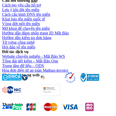
Câu hỏi thường gặp
Cách tạo yêu cầu hỗ trợ
Lưu ý khi đặt tên miền
Cách cấu hình DNS tên miền
Khai báo tên miền quốc tế
Vòng đời một tên miền
Mở khoá để chuyển tên miền
Hướng dẫn đăng nhập trang ID Mắt Bão
Hướng dẫn kiểm tra đơn hàng
Từ vựng công nghệ
Hỏi đáp về tên miền
Đối tác dịch vụ
Website chuyên nghiệp - Mắt Bão WS
Tổng đài tiết kiệm – Mắt Bão One
Trung tâm dữ liệu – ODS
Hóa đơn điện tử an toàn Matbao-invoice
Chứng chỉ trang web
Thanh toán