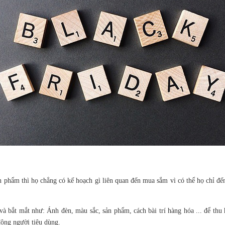
phẩm thì họ chẳng có kế hoạch gì liên quan đến mua sắm vì có thể họ chỉ đến
 và bắt mắt như: Ánh đèn, màu sắc, sản phẩm, cách bài trí hàng hóa ... để t
đông người tiêu dùng.