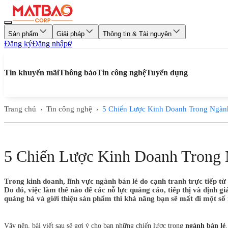
Sản phẩm
Giải pháp
Thông tin & Tài nguyên
Đăng ký
Đăng nhập
0
Tin khuyến mãi
Thông báo
Tin công nghệ
Tuyển dụng
Trang chủ
Tin công nghệ
5 Chiến Lược Kinh Doanh Trong Ngàn
›
›
5 Chiến Lược Kinh Doanh Trong
Trong kinh doanh, lĩnh vực ngành bán lẻ do cạnh tranh trực tiếp t
Do đó, việc làm thế nào để các nỗ lực quảng cáo, tiếp thị và định 
quảng bá và giới thiệu sản phẩm thì khả năng bạn sẽ mất đi một số
Vậy nên, bài viết sau sẽ gợi ý cho bạn những chiến lược trong
ngành bán lẻ