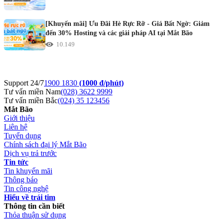
[Khuyến mãi] Ưu Đãi Hè Rực Rỡ - Giá Bất Ngờ: Giảm
đến 30% Hosting và các giải pháp AI tại Mắt Bão
10.149
Support 24/7
1900 1830
(1000 đ/phút)
Tư vấn miền Nam
(028) 3622 9999
Tư vấn miền Bắc
(024) 35 123456
Mắt Bão
Giới thiệu
Liên hệ
Tuyển dụng
Chính sách đại lý Mắt Bão
Dịch vụ trả trước
Tin tức
Tin khuyến mãi
Thông báo
Tin công nghệ
Hiểu về trái tim
Thông tin cần biết
Thỏa thuận sử dụng