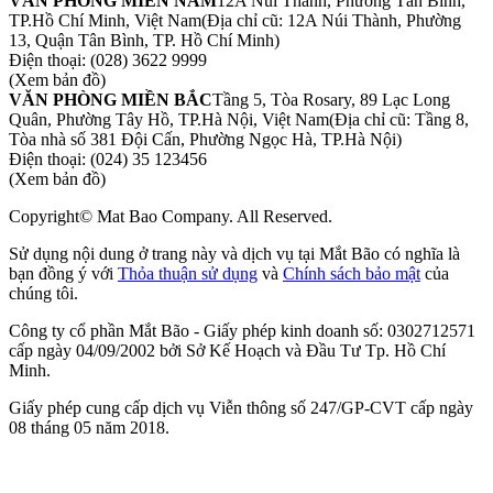
VĂN PHÒNG MIỀN NAM
12A Núi Thành, Phường Tân Bình,
TP.Hồ Chí Minh, Việt Nam
(Địa chỉ cũ: 12A Núi Thành, Phường
13, Quận Tân Bình, TP. Hồ Chí Minh)
Điện thoại:
(028) 3622 9999
(Xem bản đồ)
VĂN PHÒNG MIỀN BẮC
Tầng 5, Tòa Rosary, 89 Lạc Long
Quân, Phường Tây Hồ, TP.Hà Nội, Việt Nam
(Địa chỉ cũ: Tầng 8,
Tòa nhà số 381 Đội Cấn, Phường Ngọc Hà, TP.Hà Nội)
Điện thoại:
(024) 35 123456
(Xem bản đồ)
Copyright© Mat Bao Company. All Reserved.
Sử dụng nội dung ở trang này và dịch vụ tại Mắt Bão có nghĩa là
bạn đồng ý với
Thỏa thuận sử dụng
và
Chính sách bảo mật
của
chúng tôi.
Công ty cổ phần Mắt Bão - Giấy phép kinh doanh số: 0302712571
cấp ngày 04/09/2002 bởi Sở Kế Hoạch và Đầu Tư Tp. Hồ Chí
Minh.
Giấy phép cung cấp dịch vụ Viễn thông số 247/GP-CVT cấp ngày
08 tháng 05 năm 2018.