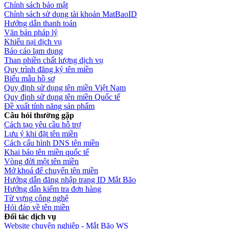
Chính sách bảo mật
Chính sách sử dụng tài khoản MatBaoID
Hướng dẫn thanh toán
Văn bản pháp lý
Khiếu nại dịch vụ
Báo cáo lạm dụng
Than phiền chất lượng dịch vụ
Quy trình đăng ký tên miền
Biểu mẫu hồ sơ
Quy định sử dụng tên miền Việt Nam
Quy định sử dụng tên miền Quốc tế
Đề xuất tính năng sản phẩm
Câu hỏi thường gặp
Cách tạo yêu cầu hỗ trợ
Lưu ý khi đặt tên miền
Cách cấu hình DNS tên miền
Khai báo tên miền quốc tế
Vòng đời một tên miền
Mở khoá để chuyển tên miền
Hướng dẫn đăng nhập trang ID Mắt Bão
Hướng dẫn kiểm tra đơn hàng
Từ vựng công nghệ
Hỏi đáp về tên miền
Đối tác dịch vụ
Website chuyên nghiệp - Mắt Bão WS