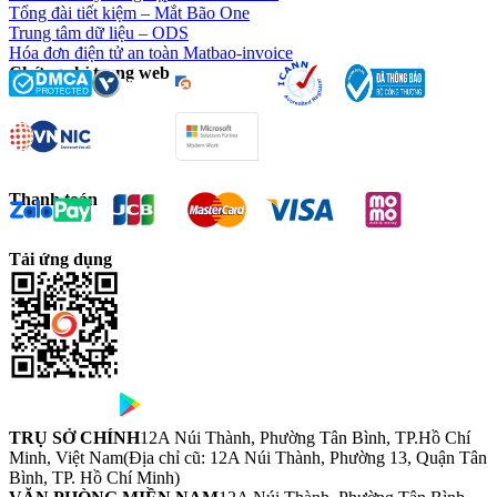
Tổng đài tiết kiệm – Mắt Bão One
Trung tâm dữ liệu – ODS
Hóa đơn điện tử an toàn Matbao-invoice
Chứng chỉ trang web
Thanh toán
Tải ứng dụng
TRỤ SỞ CHÍNH
12A Núi Thành, Phường Tân Bình, TP.Hồ Chí
Minh, Việt Nam
(Địa chỉ cũ: 12A Núi Thành, Phường 13, Quận Tân
Bình, TP. Hồ Chí Minh)