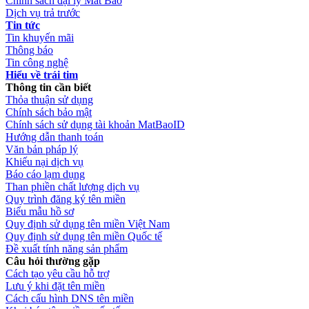
Chính sách đại lý Mắt Bão
Dịch vụ trả trước
Tin tức
Tin khuyến mãi
Thông báo
Tin công nghệ
Hiểu về trái tim
Thông tin cần biết
Thỏa thuận sử dụng
Chính sách bảo mật
Chính sách sử dụng tài khoản MatBaoID
Hướng dẫn thanh toán
Văn bản pháp lý
Khiếu nại dịch vụ
Báo cáo lạm dụng
Than phiền chất lượng dịch vụ
Quy trình đăng ký tên miền
Biểu mẫu hồ sơ
Quy định sử dụng tên miền Việt Nam
Quy định sử dụng tên miền Quốc tế
Đề xuất tính năng sản phẩm
Câu hỏi thường gặp
Cách tạo yêu cầu hỗ trợ
Lưu ý khi đặt tên miền
Cách cấu hình DNS tên miền