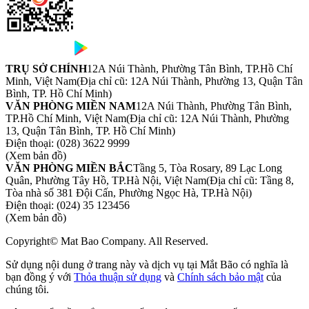
TRỤ SỞ CHÍNH
12A Núi Thành, Phường Tân Bình, TP.Hồ Chí
Minh, Việt Nam
(Địa chỉ cũ: 12A Núi Thành, Phường 13, Quận Tân
Bình, TP. Hồ Chí Minh)
VĂN PHÒNG MIỀN NAM
12A Núi Thành, Phường Tân Bình,
TP.Hồ Chí Minh, Việt Nam
(Địa chỉ cũ: 12A Núi Thành, Phường
13, Quận Tân Bình, TP. Hồ Chí Minh)
Điện thoại:
(028) 3622 9999
(Xem bản đồ)
VĂN PHÒNG MIỀN BẮC
Tầng 5, Tòa Rosary, 89 Lạc Long
Quân, Phường Tây Hồ, TP.Hà Nội, Việt Nam
(Địa chỉ cũ: Tầng 8,
Tòa nhà số 381 Đội Cấn, Phường Ngọc Hà, TP.Hà Nội)
Điện thoại:
(024) 35 123456
(Xem bản đồ)
Copyright© Mat Bao Company. All Reserved.
Sử dụng nội dung ở trang này và dịch vụ tại Mắt Bão có nghĩa là
bạn đồng ý với
Thỏa thuận sử dụng
và
Chính sách bảo mật
của
chúng tôi.