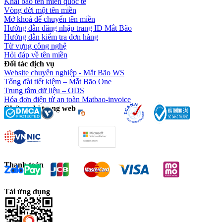
Khai báo tên miền quốc tế
Vòng đời một tên miền
Mở khoá để chuyển tên miền
Hướng dẫn đăng nhập trang ID Mắt Bão
Hướng dẫn kiểm tra đơn hàng
Từ vựng công nghệ
Hỏi đáp về tên miền
Đối tác dịch vụ
Website chuyên nghiệp - Mắt Bão WS
Tổng đài tiết kiệm – Mắt Bão One
Trung tâm dữ liệu – ODS
Hóa đơn điện tử an toàn Matbao-invoice
Chứng chỉ trang web
Thanh toán
Tải ứng dụng