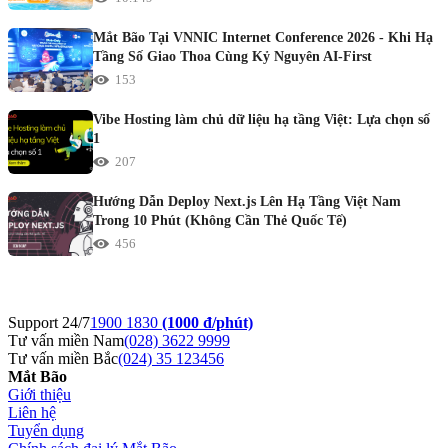
Mắt Bão Tại VNNIC Internet Conference 2026 - Khi Hạ
Tầng Số Giao Thoa Cùng Kỷ Nguyên AI-First
153
Vibe Hosting làm chủ dữ liệu hạ tầng Việt: Lựa chọn số
1
207
Hướng Dẫn Deploy Next.js Lên Hạ Tầng Việt Nam
Trong 10 Phút (Không Cần Thẻ Quốc Tế)
456
Support 24/7
1900 1830
(1000 đ/phút)
Tư vấn miền Nam
(028) 3622 9999
Tư vấn miền Bắc
(024) 35 123456
Mắt Bão
Giới thiệu
Liên hệ
Tuyển dụng