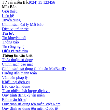
Tư vấn miền Bắc
(024) 35 123456
Mắt Bão
Giới thiệu
Liên hệ
Tuyển dụng
Chính sách đại lý Mắt Bão
Dịch vụ trả trước
Tin tức
Tin khuyến mãi
Thông báo
Tin công nghệ
Hiểu về trái tim
Thông tin cần biết
Thỏa thuận sử dụng
Chính sách bảo mật
Chính sách sử dụng tài khoản MatBaoID
Hướng dẫn thanh toán
Văn bản pháp lý
Khiếu nại dịch vụ
Báo cáo lạm dụng
Than phiền chất lượng dịch vụ
Quy trình đăng ký tên miền
Biểu mẫu hồ sơ
Quy định sử dụng tên miền Việt Nam
Quy định sử dụng tên miền Quốc tế