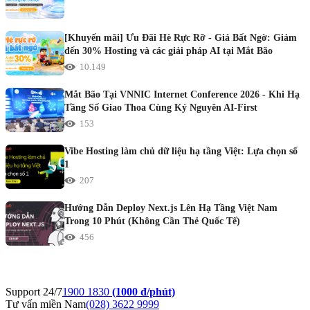
[Khuyến mãi] Ưu Đãi Hè Rực Rỡ - Giá Bất Ngờ: Giảm
đến 30% Hosting và các giải pháp AI tại Mắt Bão
10.149
Mắt Bão Tại VNNIC Internet Conference 2026 - Khi Hạ
Tầng Số Giao Thoa Cùng Kỷ Nguyên AI-First
153
Vibe Hosting làm chủ dữ liệu hạ tầng Việt: Lựa chọn số
1
207
Hướng Dẫn Deploy Next.js Lên Hạ Tầng Việt Nam
Trong 10 Phút (Không Cần Thẻ Quốc Tế)
456
Support 24/7
1900 1830
(1000 đ/phút)
Tư vấn miền Nam
(028) 3622 9999