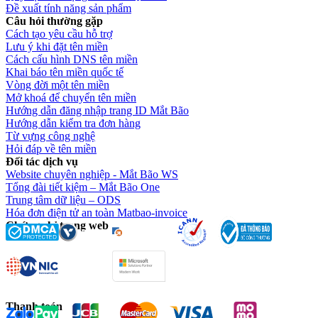
Đề xuất tính năng sản phẩm
Câu hỏi thường gặp
Cách tạo yêu cầu hỗ trợ
Lưu ý khi đặt tên miền
Cách cấu hình DNS tên miền
Khai báo tên miền quốc tế
Vòng đời một tên miền
Mở khoá để chuyển tên miền
Hướng dẫn đăng nhập trang ID Mắt Bão
Hướng dẫn kiểm tra đơn hàng
Từ vựng công nghệ
Hỏi đáp về tên miền
Đối tác dịch vụ
Website chuyên nghiệp - Mắt Bão WS
Tổng đài tiết kiệm – Mắt Bão One
Trung tâm dữ liệu – ODS
Hóa đơn điện tử an toàn Matbao-invoice
Chứng chỉ trang web
Thanh toán