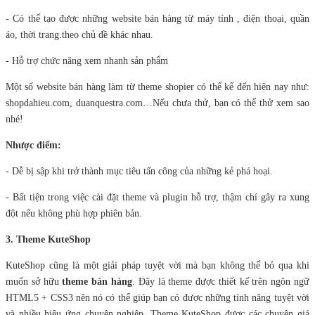
- Có thể tạo được những website bán hàng từ máy tính , điện thoại, quần
áo, thời trang.theo chủ đề khác nhau.
- Hỗ trợ chức năng xem nhanh sản phẩm
Một số website bán hàng làm từ theme shopier có thể kể đến hiện nay như:
shopdahieu.com, duanquestra.com…Nếu chưa thử, bạn có thể thử xem sao
nhé!
Nhược điểm:
- Dễ bị sập khi trở thành mục tiêu tấn công của những kẻ phá hoại.
- Bất tiện trong việc cài đặt theme và plugin hỗ trợ, thậm chí gây ra xung
đột nếu không phù hợp phiên bản.
3. Theme KuteShop
KuteShop cũng là một giải pháp tuyệt vời mà bạn không thể bỏ qua khi
muốn sở hữu
theme bán hàng
. Đây là theme được thiết kế trên ngôn ngữ
HTML5 + CSS3 nên nó có thể giúp bạn có được những tính năng tuyệt vời
và nhiều hiệu ứng chuyên nghiệp. Theme KuteShop được các chuyên giá