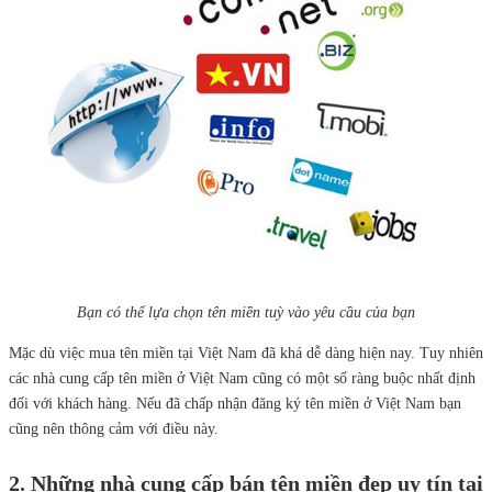
Bạn có thể lựa chọn tên miền tuỳ vào yêu cầu của bạn
Mặc dù việc mua tên miền tại Việt Nam đã khá dễ dàng hiện nay. Tuy nhiên
các nhà cung cấp tên miền ở Việt Nam cũng có một số ràng buộc nhất định
đối với khách hàng. Nếu đã chấp nhận đăng ký tên miền ở Việt Nam bạn
cũng nên thông cảm với điều này.
2.
Những nhà cung cấp bán tên miền đẹp uy tín tại