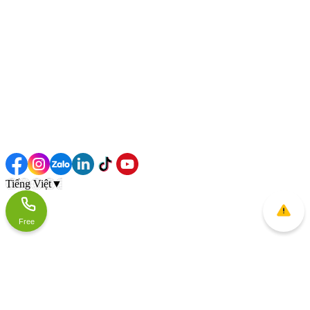
Tiếng Việt
▼
Free