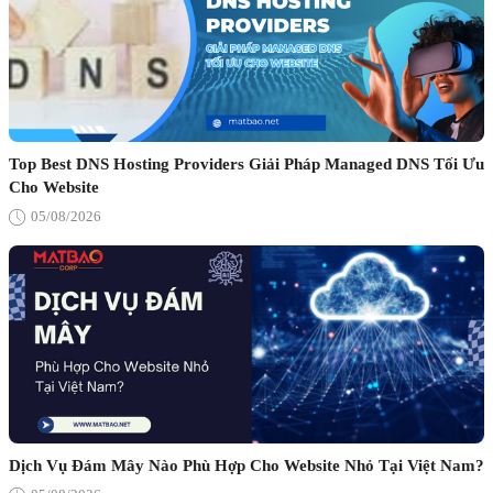
Top Best DNS Hosting Providers Giải Pháp Managed DNS Tối Ưu
Cho Website
05/08/2026
Dịch Vụ Đám Mây Nào Phù Hợp Cho Website Nhỏ Tại Việt Nam?