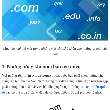
Mua tên miền là một trong những việc khá khó khăn cho những ai mới bắt
đầu
1. Những lưu ý khi mua bán tên miền
Với những
tên miền .vn
và
.com.vn
, bắt buộc bạn phải chọn những nhà
cung cấp
tên miền ở Việt Nam. Đồng thời đây cũng là lựa chọn nếu bạn gặp
phải những khó khăn về việc bất đồng ngôn ngữ. Riêng các
tên miền quốc
tế
bạn có thể mua ở bất kì đâu để có được một mức chi phí hợp lý nhất.