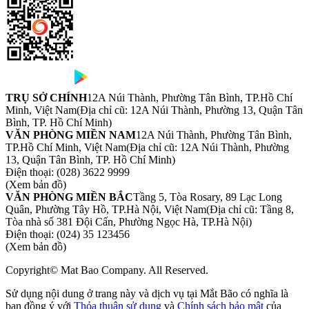
TRỤ SỞ CHÍNH
12A Núi Thành, Phường Tân Bình, TP.Hồ Chí
Minh, Việt Nam
(Địa chỉ cũ: 12A Núi Thành, Phường 13, Quận Tân
Bình, TP. Hồ Chí Minh)
VĂN PHÒNG MIỀN NAM
12A Núi Thành, Phường Tân Bình,
TP.Hồ Chí Minh, Việt Nam
(Địa chỉ cũ: 12A Núi Thành, Phường
13, Quận Tân Bình, TP. Hồ Chí Minh)
Điện thoại:
(028) 3622 9999
(Xem bản đồ)
VĂN PHÒNG MIỀN BẮC
Tầng 5, Tòa Rosary, 89 Lạc Long
Quân, Phường Tây Hồ, TP.Hà Nội, Việt Nam
(Địa chỉ cũ: Tầng 8,
Tòa nhà số 381 Đội Cấn, Phường Ngọc Hà, TP.Hà Nội)
Điện thoại:
(024) 35 123456
(Xem bản đồ)
Copyright© Mat Bao Company. All Reserved.
Sử dụng nội dung ở trang này và dịch vụ tại Mắt Bão có nghĩa là
bạn đồng ý với
Thỏa thuận sử dụng
và
Chính sách bảo mật
của