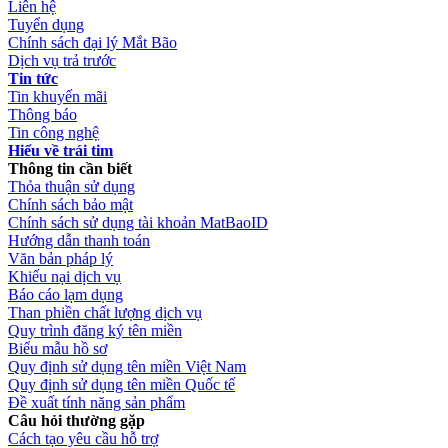
Liên hệ
Tuyển dụng
Chính sách đại lý Mắt Bão
Dịch vụ trả trước
Tin tức
Tin khuyến mãi
Thông báo
Tin công nghệ
Hiểu về trái tim
Thông tin cần biết
Thỏa thuận sử dụng
Chính sách bảo mật
Chính sách sử dụng tài khoản MatBaoID
Hướng dẫn thanh toán
Văn bản pháp lý
Khiếu nại dịch vụ
Báo cáo lạm dụng
Than phiền chất lượng dịch vụ
Quy trình đăng ký tên miền
Biểu mẫu hồ sơ
Quy định sử dụng tên miền Việt Nam
Quy định sử dụng tên miền Quốc tế
Đề xuất tính năng sản phẩm
Câu hỏi thường gặp
Cách tạo yêu cầu hỗ trợ