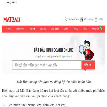
nghiệm
Mắt Bão mang đến dịch vụ đăng ký tên miền hoàn hảo
Hiện nay, tại Mắt Bão đang hỗ trợ hai loại tên miền với nhiều mức phí khác
nhau tuỳ vào yêu cầu và lựa chọn của khách hàng:
Tên miền Việt Nam: .vn; .com.vn; .net.vn; ...