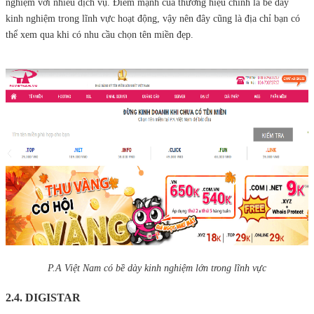
nghiệm với nhiều dịch vụ. Điểm mạnh của thương hiệu chính là bề dày
kinh nghiệm trong lĩnh vực hoạt động, vậy nên đây cũng là địa chỉ bạn có
thể xem qua khi có nhu cầu chọn tên miền đẹp.
P.A Việt Nam có bề dày kinh nghiệm lớn trong lĩnh vực
2.4. DIGISTAR