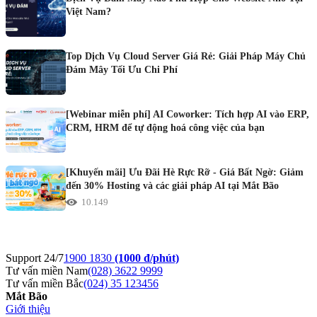
Việt Nam?
Top Dịch Vụ Cloud Server Giá Rẻ: Giải Pháp Máy Chủ
Đám Mây Tối Ưu Chi Phí
[Webinar miễn phí] AI Coworker: Tích hợp AI vào ERP,
CRM, HRM để tự động hoá công việc của bạn
[Khuyến mãi] Ưu Đãi Hè Rực Rỡ - Giá Bất Ngờ: Giảm
đến 30% Hosting và các giải pháp AI tại Mắt Bão
10.149
Support 24/7
1900 1830
(1000 đ/phút)
Tư vấn miền Nam
(028) 3622 9999
Tư vấn miền Bắc
(024) 35 123456
Mắt Bão
Giới thiệu