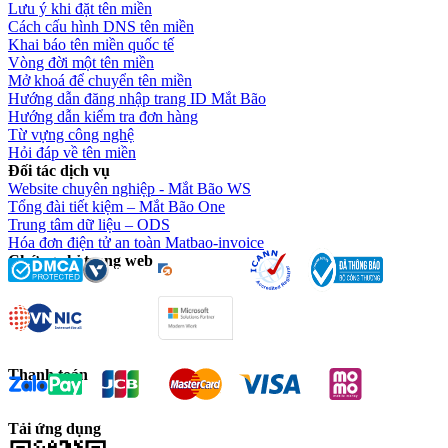
Lưu ý khi đặt tên miền
Cách cấu hình DNS tên miền
Khai báo tên miền quốc tế
Vòng đời một tên miền
Mở khoá để chuyển tên miền
Hướng dẫn đăng nhập trang ID Mắt Bão
Hướng dẫn kiểm tra đơn hàng
Từ vựng công nghệ
Hỏi đáp về tên miền
Đối tác dịch vụ
Website chuyên nghiệp - Mắt Bão WS
Tổng đài tiết kiệm – Mắt Bão One
Trung tâm dữ liệu – ODS
Hóa đơn điện tử an toàn Matbao-invoice
Chứng chỉ trang web
Thanh toán
Tải ứng dụng