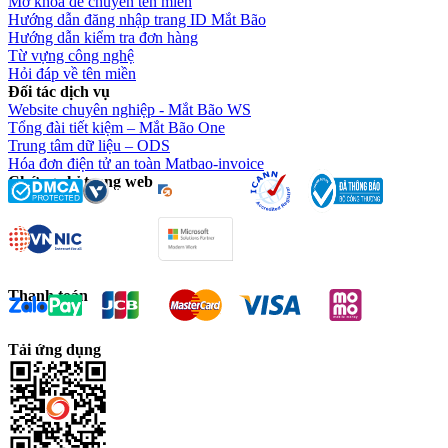
Mở khoá để chuyển tên miền
Hướng dẫn đăng nhập trang ID Mắt Bão
Hướng dẫn kiểm tra đơn hàng
Từ vựng công nghệ
Hỏi đáp về tên miền
Đối tác dịch vụ
Website chuyên nghiệp - Mắt Bão WS
Tổng đài tiết kiệm – Mắt Bão One
Trung tâm dữ liệu – ODS
Hóa đơn điện tử an toàn Matbao-invoice
Chứng chỉ trang web
Thanh toán
Tải ứng dụng