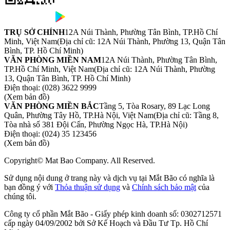
TRỤ SỞ CHÍNH
12A Núi Thành, Phường Tân Bình, TP.Hồ Chí
Minh, Việt Nam
(Địa chỉ cũ: 12A Núi Thành, Phường 13, Quận Tân
Bình, TP. Hồ Chí Minh)
VĂN PHÒNG MIỀN NAM
12A Núi Thành, Phường Tân Bình,
TP.Hồ Chí Minh, Việt Nam
(Địa chỉ cũ: 12A Núi Thành, Phường
13, Quận Tân Bình, TP. Hồ Chí Minh)
Điện thoại:
(028) 3622 9999
(Xem bản đồ)
VĂN PHÒNG MIỀN BẮC
Tầng 5, Tòa Rosary, 89 Lạc Long
Quân, Phường Tây Hồ, TP.Hà Nội, Việt Nam
(Địa chỉ cũ: Tầng 8,
Tòa nhà số 381 Đội Cấn, Phường Ngọc Hà, TP.Hà Nội)
Điện thoại:
(024) 35 123456
(Xem bản đồ)
Copyright© Mat Bao Company. All Reserved.
Sử dụng nội dung ở trang này và dịch vụ tại Mắt Bão có nghĩa là
bạn đồng ý với
Thỏa thuận sử dụng
và
Chính sách bảo mật
của
chúng tôi.
Công ty cổ phần Mắt Bão - Giấy phép kinh doanh số: 0302712571
cấp ngày 04/09/2002 bởi Sở Kế Hoạch và Đầu Tư Tp. Hồ Chí