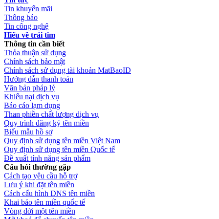
Tin khuyến mãi
Thông báo
Tin công nghệ
Hiểu về trái tim
Thông tin cần biết
Thỏa thuận sử dụng
Chính sách bảo mật
Chính sách sử dụng tài khoản MatBaoID
Hướng dẫn thanh toán
Văn bản pháp lý
Khiếu nại dịch vụ
Báo cáo lạm dụng
Than phiền chất lượng dịch vụ
Quy trình đăng ký tên miền
Biểu mẫu hồ sơ
Quy định sử dụng tên miền Việt Nam
Quy định sử dụng tên miền Quốc tế
Đề xuất tính năng sản phẩm
Câu hỏi thường gặp
Cách tạo yêu cầu hỗ trợ
Lưu ý khi đặt tên miền
Cách cấu hình DNS tên miền
Khai báo tên miền quốc tế
Vòng đời một tên miền