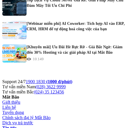
Top Dịch Vụ Cloud Server Giá Rẻ: Giải Pháp Máy Chủ
Đám Mây Tối Ưu Chi Phí
[Webinar miễn phí] AI Coworker: Tích hợp AI vào ERP,
CRM, HRM để tự động hoá công việc của bạn
[Khuyến mãi] Ưu Đãi Hè Rực Rỡ - Giá Bất Ngờ: Giảm
đến 30% Hosting và các giải pháp AI tại Mắt Bão
10.149
Support 24/7
1900 1830
(1000 đ/phút)
Tư vấn miền Nam
(028) 3622 9999
Tư vấn miền Bắc
(024) 35 123456
Mắt Bão
Giới thiệu
Liên hệ
Tuyển dụng
Chính sách đại lý Mắt Bão
Dịch vụ trả trước
Tin tức