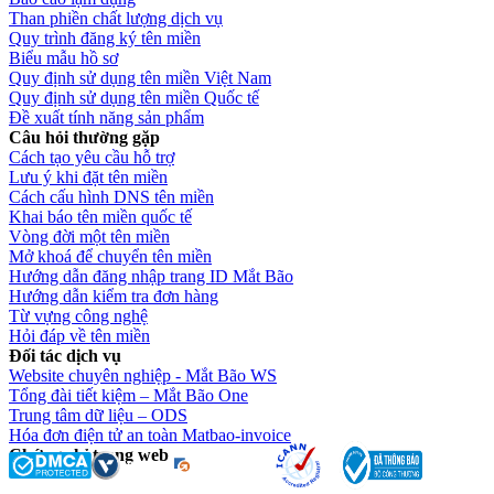
Than phiền chất lượng dịch vụ
Quy trình đăng ký tên miền
Biểu mẫu hồ sơ
Quy định sử dụng tên miền Việt Nam
Quy định sử dụng tên miền Quốc tế
Đề xuất tính năng sản phẩm
Câu hỏi thường gặp
Cách tạo yêu cầu hỗ trợ
Lưu ý khi đặt tên miền
Cách cấu hình DNS tên miền
Khai báo tên miền quốc tế
Vòng đời một tên miền
Mở khoá để chuyển tên miền
Hướng dẫn đăng nhập trang ID Mắt Bão
Hướng dẫn kiểm tra đơn hàng
Từ vựng công nghệ
Hỏi đáp về tên miền
Đối tác dịch vụ
Website chuyên nghiệp - Mắt Bão WS
Tổng đài tiết kiệm – Mắt Bão One
Trung tâm dữ liệu – ODS
Hóa đơn điện tử an toàn Matbao-invoice
Chứng chỉ trang web