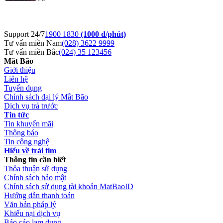
Support 24/7
1900 1830
(1000 đ/phút)
Tư vấn miền Nam
(028) 3622 9999
Tư vấn miền Bắc
(024) 35 123456
Mắt Bão
Giới thiệu
Liên hệ
Tuyển dụng
Chính sách đại lý Mắt Bão
Dịch vụ trả trước
Tin tức
Tin khuyến mãi
Thông báo
Tin công nghệ
Hiểu về trái tim
Thông tin cần biết
Thỏa thuận sử dụng
Chính sách bảo mật
Chính sách sử dụng tài khoản MatBaoID
Hướng dẫn thanh toán
Văn bản pháp lý
Khiếu nại dịch vụ
Báo cáo lạm dụng