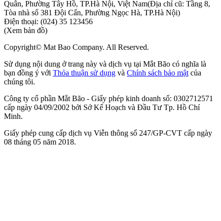
Quân, Phường Tây Hồ, TP.Hà Nội, Việt Nam
(Địa chỉ cũ: Tầng 8,
Tòa nhà số 381 Đội Cấn, Phường Ngọc Hà, TP.Hà Nội)
Điện thoại:
(024) 35 123456
(Xem bản đồ)
Copyright© Mat Bao Company. All Reserved.
Sử dụng nội dung ở trang này và dịch vụ tại Mắt Bão có nghĩa là
bạn đồng ý với
Thỏa thuận sử dụng
và
Chính sách bảo mật
của
chúng tôi.
Công ty cổ phần Mắt Bão - Giấy phép kinh doanh số: 0302712571
cấp ngày 04/09/2002 bởi Sở Kế Hoạch và Đầu Tư Tp. Hồ Chí
Minh.
Giấy phép cung cấp dịch vụ Viễn thông số 247/GP-CVT cấp ngày
08 tháng 05 năm 2018.