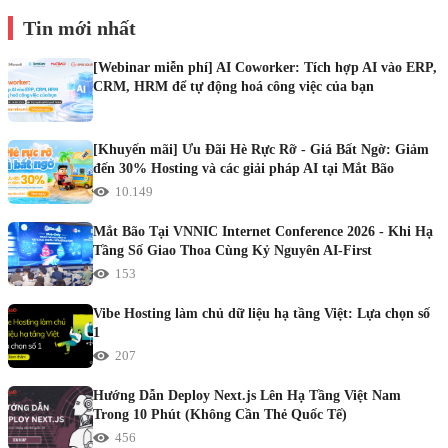
Tin mới nhất
[Webinar miễn phí] AI Coworker: Tích hợp AI vào ERP,
CRM, HRM để tự động hoá công việc của bạn
[Khuyến mãi] Ưu Đãi Hè Rực Rỡ - Giá Bất Ngờ: Giảm
đến 30% Hosting và các giải pháp AI tại Mắt Bão
10.149
Mắt Bão Tại VNNIC Internet Conference 2026 - Khi Hạ
Tầng Số Giao Thoa Cùng Kỷ Nguyên AI-First
153
Vibe Hosting làm chủ dữ liệu hạ tầng Việt: Lựa chọn số
1
207
Hướng Dẫn Deploy Next.js Lên Hạ Tầng Việt Nam
Trong 10 Phút (Không Cần Thẻ Quốc Tế)
456