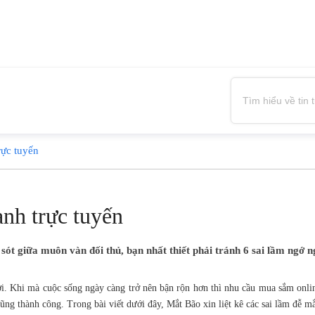
rực tuyến
anh trực tuyến
ót giữa muôn vàn đối thủ, bạn nhất thiết phải tránh 6 sai lầm ngớ n
i. Khi mà cuộc sống ngày càng trở nên bận rộn hơn thì nhu cầu mua sắm online
ũng thành công. Trong bài viết dưới đây, Mắt Bão xin liệt kê các sai lầm đễ m