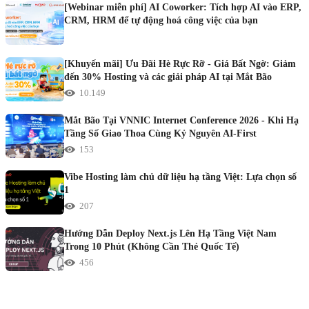
[Webinar miễn phí] AI Coworker: Tích hợp AI vào ERP,
CRM, HRM để tự động hoá công việc của bạn
[Khuyến mãi] Ưu Đãi Hè Rực Rỡ - Giá Bất Ngờ: Giảm
đến 30% Hosting và các giải pháp AI tại Mắt Bão
10.149
Mắt Bão Tại VNNIC Internet Conference 2026 - Khi Hạ
Tầng Số Giao Thoa Cùng Kỷ Nguyên AI-First
153
Vibe Hosting làm chủ dữ liệu hạ tầng Việt: Lựa chọn số
1
207
Hướng Dẫn Deploy Next.js Lên Hạ Tầng Việt Nam
Trong 10 Phút (Không Cần Thẻ Quốc Tế)
456