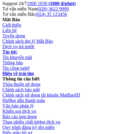
Support 24/7
1900 1830
(1000 đ/phút)
Tư vấn miền Nam
(028) 3622 9999
Tư vấn miền Bắc
(024) 35 123456
Mắt Bão
Giới thiệu
Liên hệ
Tuyển dụng
Chính sách đại lý Mắt Bão
Dịch vụ trả trước
Tin tức
Tin khuyến mãi
Thông báo
Tin công nghệ
Hiểu về trái tim
Thông tin cần biết
Thỏa thuận sử dụng
Chính sách bảo mật
Chính sách sử dụng tài khoản MatBaoID
Hướng dẫn thanh toán
Văn bản pháp lý
Khiếu nại dịch vụ
Báo cáo lạm dụng
Than phiền chất lượng dịch vụ
Quy trình đăng ký tên miền
Biểu mẫu hồ sơ