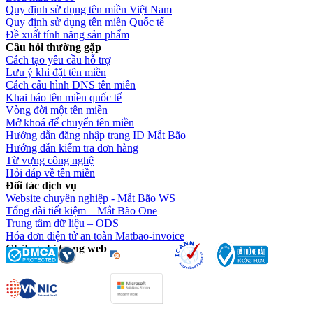
Quy định sử dụng tên miền Việt Nam
Quy định sử dụng tên miền Quốc tế
Đề xuất tính năng sản phẩm
Câu hỏi thường gặp
Cách tạo yêu cầu hỗ trợ
Lưu ý khi đặt tên miền
Cách cấu hình DNS tên miền
Khai báo tên miền quốc tế
Vòng đời một tên miền
Mở khoá để chuyển tên miền
Hướng dẫn đăng nhập trang ID Mắt Bão
Hướng dẫn kiểm tra đơn hàng
Từ vựng công nghệ
Hỏi đáp về tên miền
Đối tác dịch vụ
Website chuyên nghiệp - Mắt Bão WS
Tổng đài tiết kiệm – Mắt Bão One
Trung tâm dữ liệu – ODS
Hóa đơn điện tử an toàn Matbao-invoice
Chứng chỉ trang web