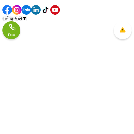
Tiếng Việt
▼
Free