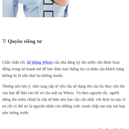
7/ Quyền riêng tư
Chắc chắn rồi,
hệ thống Whois
của nhà đăng ký tên miền cần được hoạt
động trong sự mạnh mẽ để bảo đảm mọi thông tin cá nhân của khách hàng
không bị lộ nếu như họ không muốn.
Nhưng nên lưu ý, nhà cung cấp sẽ yêu cầu sử dụng tên của họ thay cho tên
của bạn để đưa vào hồ sơ của mặt nạ Whois. Và theo nguyên tắc, người
đứng tên miền chính là chủ sở hữu nên bạn cần cân nhắc với dịch vụ này vì
nó rất có thể nó là nguyên nhân của những cuộc tranh chấp sau này mà bạn
nên lường trước.