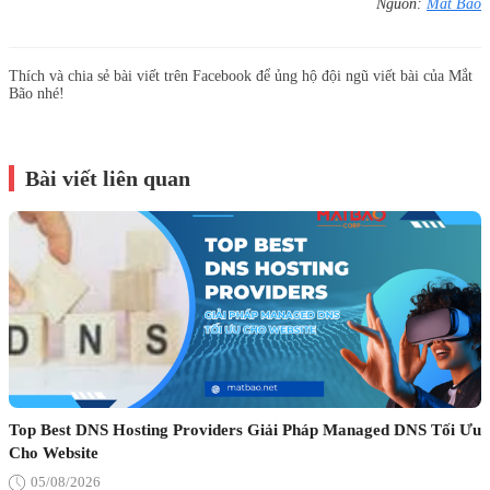
Nguồn:
Mắt Bão
Thích và chia sẻ bài viết trên Facebook để ủng hộ đội ngũ viết bài của Mắt
Bão nhé!
Bài viết liên quan
Top Best DNS Hosting Providers Giải Pháp Managed DNS Tối Ưu
Cho Website
05/08/2026