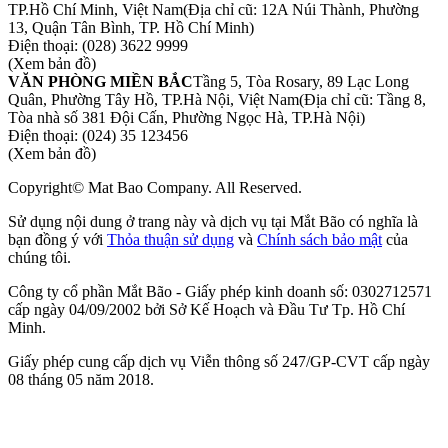
TP.Hồ Chí Minh, Việt Nam
(Địa chỉ cũ: 12A Núi Thành, Phường
13, Quận Tân Bình, TP. Hồ Chí Minh)
Điện thoại:
(028) 3622 9999
(Xem bản đồ)
VĂN PHÒNG MIỀN BẮC
Tầng 5, Tòa Rosary, 89 Lạc Long
Quân, Phường Tây Hồ, TP.Hà Nội, Việt Nam
(Địa chỉ cũ: Tầng 8,
Tòa nhà số 381 Đội Cấn, Phường Ngọc Hà, TP.Hà Nội)
Điện thoại:
(024) 35 123456
(Xem bản đồ)
Copyright© Mat Bao Company. All Reserved.
Sử dụng nội dung ở trang này và dịch vụ tại Mắt Bão có nghĩa là
bạn đồng ý với
Thỏa thuận sử dụng
và
Chính sách bảo mật
của
chúng tôi.
Công ty cổ phần Mắt Bão - Giấy phép kinh doanh số: 0302712571
cấp ngày 04/09/2002 bởi Sở Kế Hoạch và Đầu Tư Tp. Hồ Chí
Minh.
Giấy phép cung cấp dịch vụ Viễn thông số 247/GP-CVT cấp ngày
08 tháng 05 năm 2018.