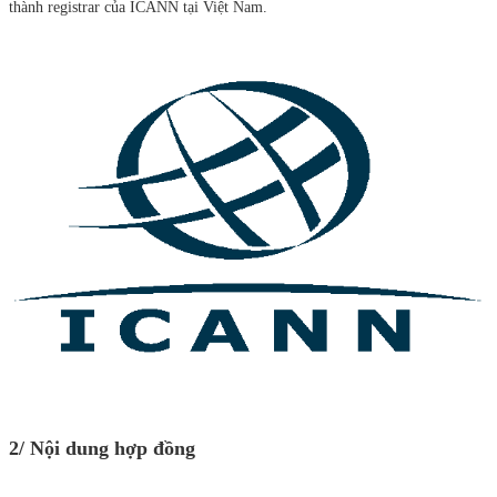
thành registrar của ICANN tại Việt Nam.
2/ Nội dung hợp đồng