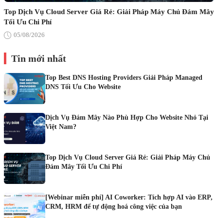
Top Dịch Vụ Cloud Server Giá Rẻ: Giải Pháp Máy Chủ Đám Mây
Tối Ưu Chi Phí
05/08/2026
Tin mới nhất
Top Best DNS Hosting Providers Giải Pháp Managed
DNS Tối Ưu Cho Website
Dịch Vụ Đám Mây Nào Phù Hợp Cho Website Nhỏ Tại
Việt Nam?
Top Dịch Vụ Cloud Server Giá Rẻ: Giải Pháp Máy Chủ
Đám Mây Tối Ưu Chi Phí
[Webinar miễn phí] AI Coworker: Tích hợp AI vào ERP,
CRM, HRM để tự động hoá công việc của bạn