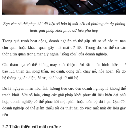
Bạn vẫn có thể phục hồi dữ liệu số hóa bị mất nếu có phương án dự phòng
hoặc giải pháp khôi phục dữ liệu phù hợp
Trong quá trình hoạt động, doanh nghiệp có thể gặp rủi ro về các tai nạn
chủ quan hoặc khách quan gây mất mát dữ liệu. Trong đó, có thể có các
thông tin quan trọng mang ý nghĩa “sống còn” của doanh nghiệp.
Các thảm họa có thể không may xuất thiện dưới rất nhiều hình thức như
bão lụt, thiên tai, sóng thần, sét đánh, động đất, cháy nổ, hỏa hoạn, lỗi do
hệ thống nguồn điện, Virus, phá hoại từ nội bộ…
Dù là nguyên nhân nào, ảnh hưởng tiêu cực đến doanh nghiệp là không thể
tránh khỏi. Với số hóa, cùng các giải pháp khôi phục dữ liệu hiện đại phù
hợp, doanh nghiệp có thể phục hồi một phần hoặc toàn bộ dữ liệu. Qua đó,
doanh nghiệp có thể giảm thiểu tối đa thiệt hại do việc mất mát dữ liệu gây
nên.
2.7 Thân thiện với môi trường