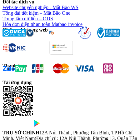
Đối tác dịch vụ
Website chuyên nghiệp - Mắt Bão WS
Tổng đài tiết kiệm – Mắt Bão One
Trung tâm dữ liệu – ODS
Hóa đơn điện tử an toàn Matbao-invoice
Chứng chỉ trang web
Thanh toán
Tải ứng dụng
TRỤ SỞ CHÍNH
12A Núi Thành, Phường Tân Bình, TP.Hồ Chí
Minh, Việt Nam
(Địa chỉ cũ: 12A Núi Thành, Phường 13, Quận Tân