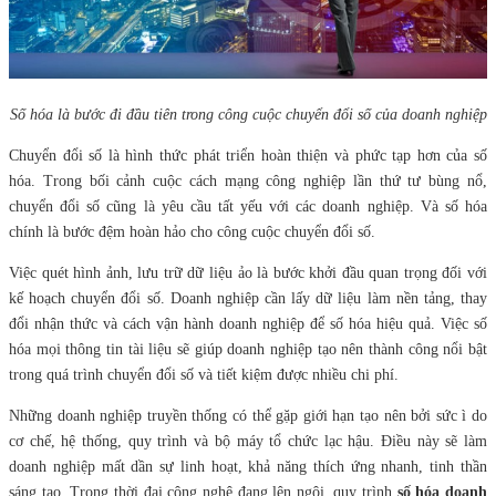
Số hóa là bước đi đầu tiên trong công cuộc chuyển đổi số của doanh nghiệp
Chuyển đổi số là hình thức phát triển hoàn thiện và phức tạp hơn của số
hóa. Trong bối cảnh cuộc cách mạng công nghiệp lần thứ tư bùng nổ,
chuyển đổi số cũng là yêu cầu tất yếu với các doanh nghiệp. Và số hóa
chính là bước đệm hoàn hảo cho công cuộc chuyển đổi số.
Việc quét hình ảnh, lưu trữ dữ liệu ảo là bước khởi đầu quan trọng đối với
kế hoạch chuyển đổi số. Doanh nghiệp cần lấy dữ liệu làm nền tảng, thay
đổi nhận thức và cách vận hành doanh nghiệp để số hóa hiệu quả. Việc số
hóa mọi thông tin tài liệu sẽ giúp doanh nghiệp tạo nên thành công nổi bật
trong quá trình chuyển đổi số và tiết kiệm được nhiều chi phí.
Những doanh nghiệp truyền thống có thể gặp giới hạn tạo nên bởi sức ì do
cơ chế, hệ thống, quy trình và bộ máy tổ chức lạc hậu. Điều này sẽ làm
doanh nghiệp mất dần sự linh hoạt, khả năng thích ứng nhanh, tinh thần
sáng tạo. Trong thời đại công nghệ đang lên ngôi, quy trình
số hóa doanh