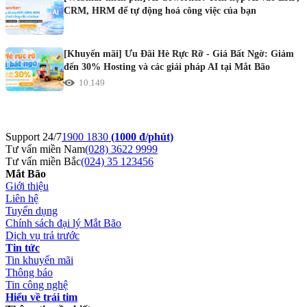
CRM, HRM để tự động hoá công việc của bạn
[Khuyến mãi] Ưu Đãi Hè Rực Rỡ - Giá Bất Ngờ: Giảm
đến 30% Hosting và các giải pháp AI tại Mắt Bão
10.149
Support 24/7
1900 1830
(1000 đ/phút)
Tư vấn miền Nam
(028) 3622 9999
Tư vấn miền Bắc
(024) 35 123456
Mắt Bão
Giới thiệu
Liên hệ
Tuyển dụng
Chính sách đại lý Mắt Bão
Dịch vụ trả trước
Tin tức
Tin khuyến mãi
Thông báo
Tin công nghệ
Hiểu về trái tim