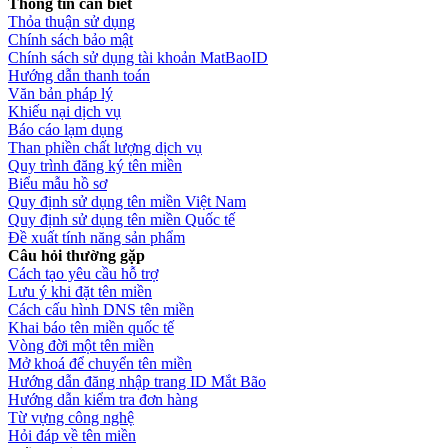
Thông tin cần biết
Thỏa thuận sử dụng
Chính sách bảo mật
Chính sách sử dụng tài khoản MatBaoID
Hướng dẫn thanh toán
Văn bản pháp lý
Khiếu nại dịch vụ
Báo cáo lạm dụng
Than phiền chất lượng dịch vụ
Quy trình đăng ký tên miền
Biểu mẫu hồ sơ
Quy định sử dụng tên miền Việt Nam
Quy định sử dụng tên miền Quốc tế
Đề xuất tính năng sản phẩm
Câu hỏi thường gặp
Cách tạo yêu cầu hỗ trợ
Lưu ý khi đặt tên miền
Cách cấu hình DNS tên miền
Khai báo tên miền quốc tế
Vòng đời một tên miền
Mở khoá để chuyển tên miền
Hướng dẫn đăng nhập trang ID Mắt Bão
Hướng dẫn kiểm tra đơn hàng
Từ vựng công nghệ
Hỏi đáp về tên miền