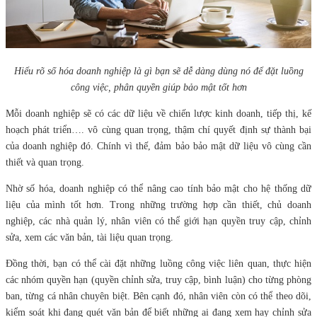
Hiểu rõ số hóa doanh nghiệp là gì bạn sẽ dễ dàng dùng nó để đặt luồng
công việc, phân quyền giúp bảo mật tốt hơn
Mỗi doanh nghiệp sẽ có các dữ liệu về chiến lược kinh doanh, tiếp thị, kế
hoạch phát triển…. vô cùng quan trọng, thậm chí quyết định sự thành bại
của doanh nghiệp đó. Chính vì thế, đảm bảo bảo mật dữ liệu vô cùng cần
thiết và quan trọng.
Nhờ số hóa, doanh nghiệp có thể nâng cao tính bảo mật cho hệ thống dữ
liệu của mình tốt hơn. Trong những trường hợp cần thiết, chủ doanh
nghiệp, các nhà quản lý, nhân viên có thể giới hạn quyền truy cập, chỉnh
sửa, xem các văn bản, tài liệu quan trọng.
Đồng thời, bạn có thể cài đặt những luồng công việc liên quan, thực hiện
các nhóm quyền hạn (quyền chỉnh sửa, truy cập, bình luận) cho từng phòng
ban, từng cá nhân chuyên biệt. Bên cạnh đó, nhân viên còn có thể theo dõi,
kiểm soát khi đang quét văn bản để biết những ai đang xem hay chỉnh sửa