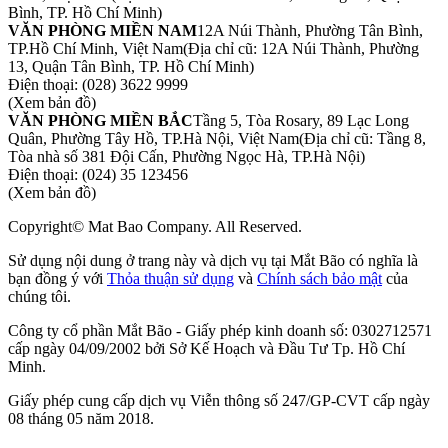
Bình, TP. Hồ Chí Minh)
VĂN PHÒNG MIỀN NAM
12A Núi Thành, Phường Tân Bình,
TP.Hồ Chí Minh, Việt Nam
(Địa chỉ cũ: 12A Núi Thành, Phường
13, Quận Tân Bình, TP. Hồ Chí Minh)
Điện thoại:
(028) 3622 9999
(Xem bản đồ)
VĂN PHÒNG MIỀN BẮC
Tầng 5, Tòa Rosary, 89 Lạc Long
Quân, Phường Tây Hồ, TP.Hà Nội, Việt Nam
(Địa chỉ cũ: Tầng 8,
Tòa nhà số 381 Đội Cấn, Phường Ngọc Hà, TP.Hà Nội)
Điện thoại:
(024) 35 123456
(Xem bản đồ)
Copyright© Mat Bao Company. All Reserved.
Sử dụng nội dung ở trang này và dịch vụ tại Mắt Bão có nghĩa là
bạn đồng ý với
Thỏa thuận sử dụng
và
Chính sách bảo mật
của
chúng tôi.
Công ty cổ phần Mắt Bão - Giấy phép kinh doanh số: 0302712571
cấp ngày 04/09/2002 bởi Sở Kế Hoạch và Đầu Tư Tp. Hồ Chí
Minh.
Giấy phép cung cấp dịch vụ Viễn thông số 247/GP-CVT cấp ngày
08 tháng 05 năm 2018.