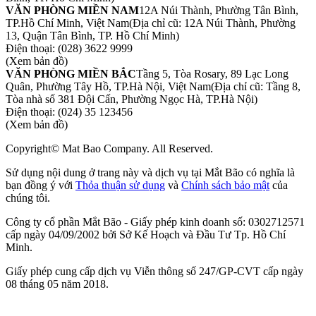
VĂN PHÒNG MIỀN NAM
12A Núi Thành, Phường Tân Bình,
TP.Hồ Chí Minh, Việt Nam
(Địa chỉ cũ: 12A Núi Thành, Phường
13, Quận Tân Bình, TP. Hồ Chí Minh)
Điện thoại:
(028) 3622 9999
(Xem bản đồ)
VĂN PHÒNG MIỀN BẮC
Tầng 5, Tòa Rosary, 89 Lạc Long
Quân, Phường Tây Hồ, TP.Hà Nội, Việt Nam
(Địa chỉ cũ: Tầng 8,
Tòa nhà số 381 Đội Cấn, Phường Ngọc Hà, TP.Hà Nội)
Điện thoại:
(024) 35 123456
(Xem bản đồ)
Copyright© Mat Bao Company. All Reserved.
Sử dụng nội dung ở trang này và dịch vụ tại Mắt Bão có nghĩa là
bạn đồng ý với
Thỏa thuận sử dụng
và
Chính sách bảo mật
của
chúng tôi.
Công ty cổ phần Mắt Bão - Giấy phép kinh doanh số: 0302712571
cấp ngày 04/09/2002 bởi Sở Kế Hoạch và Đầu Tư Tp. Hồ Chí
Minh.
Giấy phép cung cấp dịch vụ Viễn thông số 247/GP-CVT cấp ngày
08 tháng 05 năm 2018.