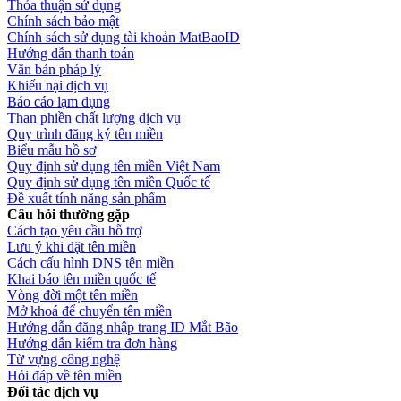
Thỏa thuận sử dụng
Chính sách bảo mật
Chính sách sử dụng tài khoản MatBaoID
Hướng dẫn thanh toán
Văn bản pháp lý
Khiếu nại dịch vụ
Báo cáo lạm dụng
Than phiền chất lượng dịch vụ
Quy trình đăng ký tên miền
Biểu mẫu hồ sơ
Quy định sử dụng tên miền Việt Nam
Quy định sử dụng tên miền Quốc tế
Đề xuất tính năng sản phẩm
Câu hỏi thường gặp
Cách tạo yêu cầu hỗ trợ
Lưu ý khi đặt tên miền
Cách cấu hình DNS tên miền
Khai báo tên miền quốc tế
Vòng đời một tên miền
Mở khoá để chuyển tên miền
Hướng dẫn đăng nhập trang ID Mắt Bão
Hướng dẫn kiểm tra đơn hàng
Từ vựng công nghệ
Hỏi đáp về tên miền
Đối tác dịch vụ