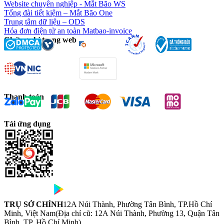
Website chuyên nghiệp - Mắt Bão WS
Tổng đài tiết kiệm – Mắt Bão One
Trung tâm dữ liệu – ODS
Hóa đơn điện tử an toàn Matbao-invoice
Chứng chỉ trang web
Thanh toán
Tải ứng dụng
TRỤ SỞ CHÍNH
12A Núi Thành, Phường Tân Bình, TP.Hồ Chí
Minh, Việt Nam
(Địa chỉ cũ: 12A Núi Thành, Phường 13, Quận Tân
Bình, TP. Hồ Chí Minh)