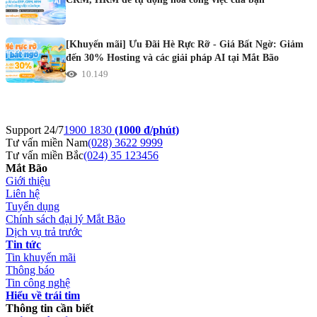
[Khuyến mãi] Ưu Đãi Hè Rực Rỡ - Giá Bất Ngờ: Giảm
đến 30% Hosting và các giải pháp AI tại Mắt Bão
10.149
Support 24/7
1900 1830
(1000 đ/phút)
Tư vấn miền Nam
(028) 3622 9999
Tư vấn miền Bắc
(024) 35 123456
Mắt Bão
Giới thiệu
Liên hệ
Tuyển dụng
Chính sách đại lý Mắt Bão
Dịch vụ trả trước
Tin tức
Tin khuyến mãi
Thông báo
Tin công nghệ
Hiểu về trái tim
Thông tin cần biết