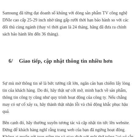
Samsung đã từng đạt doanh số khủng với dòng sản phẩm TV công nghệ
DNIe cao cấp 25-29 inch nhờ tăng gấp rưỡi thời hạn bảo hành so với các
đối thủ cùng ngành (thay vì thời gian là 24 tháng, hãng đã đưa ra chính
sách bảo hành lên đến 36 tháng).
6/ Giao tiếp, cập nhật thông tin nhiều hơn
Sự mù mờ thông tin sẽ là bức tường rất lớn, ngăn cản bạn chiếm lấy lòng
tin của khách hàng. Do đó, hãy thật sự cởi mở, minh bạch về sản phẩm,
thông tin công ty cũng như quy trình hoạt động của công ty. Nếu chẳng
may có sự cố xảy ra, hãy thành thật nhận lỗi và chủ động khắc phục hậu
quả.
Bên cạnh đó, hãy thường xuyên tương tác và cập nhật tin tức lên website.
Đừng để khách hàng nghĩ rằng trang web của bạn đã ngừng hoạt động.
Không ai muốn gởi trọn niềm tin và giao dịch với một thứ trông “có vẻ sắp