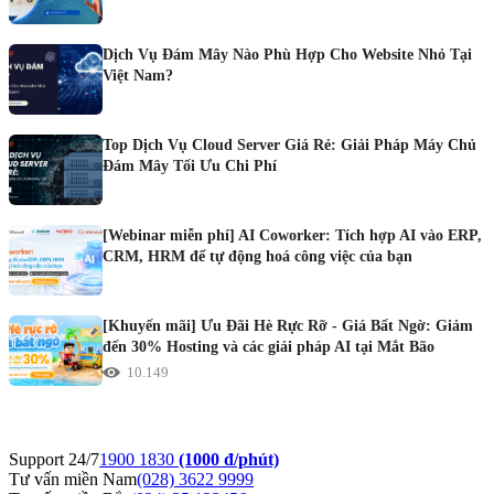
Dịch Vụ Đám Mây Nào Phù Hợp Cho Website Nhỏ Tại
Việt Nam?
Top Dịch Vụ Cloud Server Giá Rẻ: Giải Pháp Máy Chủ
Đám Mây Tối Ưu Chi Phí
[Webinar miễn phí] AI Coworker: Tích hợp AI vào ERP,
CRM, HRM để tự động hoá công việc của bạn
[Khuyến mãi] Ưu Đãi Hè Rực Rỡ - Giá Bất Ngờ: Giảm
đến 30% Hosting và các giải pháp AI tại Mắt Bão
10.149
Support 24/7
1900 1830
(1000 đ/phút)
Tư vấn miền Nam
(028) 3622 9999