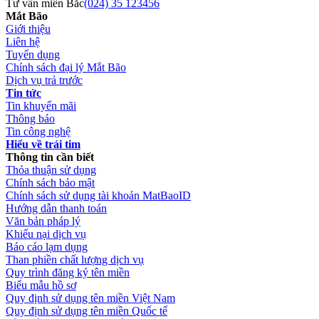
Tư vấn miền Bắc
(024) 35 123456
Mắt Bão
Giới thiệu
Liên hệ
Tuyển dụng
Chính sách đại lý Mắt Bão
Dịch vụ trả trước
Tin tức
Tin khuyến mãi
Thông báo
Tin công nghệ
Hiểu về trái tim
Thông tin cần biết
Thỏa thuận sử dụng
Chính sách bảo mật
Chính sách sử dụng tài khoản MatBaoID
Hướng dẫn thanh toán
Văn bản pháp lý
Khiếu nại dịch vụ
Báo cáo lạm dụng
Than phiền chất lượng dịch vụ
Quy trình đăng ký tên miền
Biểu mẫu hồ sơ
Quy định sử dụng tên miền Việt Nam
Quy định sử dụng tên miền Quốc tế