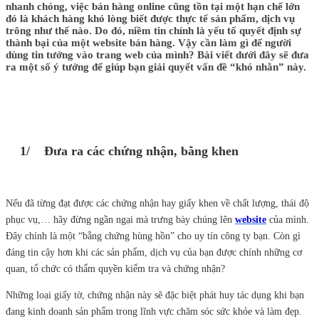
nhanh chóng, việc bán hàng online cũng tồn tại một hạn chế lớn
đó là khách hàng khó lòng biết được thực tế sản phẩm, dịch vụ
trông như thế nào. Do đó, niềm tin chính là yếu tố quyết định sự
thành bại của một website bán hàng. Vậy cần làm gì để người
dùng tin tưởng vào trang web của mình? Bài viết dưới đây sẽ đưa
ra một số ý tưởng để giúp bạn giải quyết vấn đề “khó nhằn” này.
1/ Đưa ra các chứng nhận, bằng khen
Nếu đã từng đạt được các chứng nhận hay giấy khen về chất lượng, thái độ
phục vụ,… hãy đừng ngần ngại mà trưng bày chúng lên
website
của mình.
Đây chính là một “bằng chứng hùng hồn” cho uy tín công ty bạn. Còn gì
đáng tin cậy hơn khi các sản phẩm, dịch vụ của bạn được chính những cơ
quan, tổ chức có thẩm quyền kiểm tra và chứng nhận?
Những loại giấy tờ, chứng nhận này sẽ đặc biệt phát huy tác dụng khi bạn
đang kinh doanh sản phẩm trong lĩnh vực chăm sóc sức khỏe và làm đẹp.