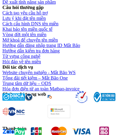
Đề xuất tính năng sản phẩm
Câu hỏi thường gặp
Cách tạo yêu cầu hỗ trợ
Lưu ý khi đặt tên miền
Cách cấu hình DNS tên miền
Khai báo tên miền quốc tế
Vòng đời một tên miền
Mở khoá để chuyển tên miền
Hướng dẫn đăng nhập trang ID Mắt Bão
Hướng dẫn kiểm tra đơn hàng
Từ vựng công nghệ
Hỏi đáp về tên miền
Đối tác dịch vụ
Website chuyên nghiệp - Mắt Bão WS
Tổng đài tiết kiệm – Mắt Bão One
Trung tâm dữ liệu – ODS
Hóa đơn điện tử an toàn Matbao-invoice
Chứng chỉ trang web
Thanh toán