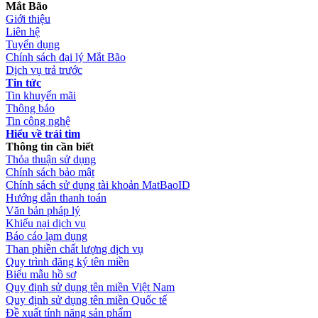
Mắt Bão
Giới thiệu
Liên hệ
Tuyển dụng
Chính sách đại lý Mắt Bão
Dịch vụ trả trước
Tin tức
Tin khuyến mãi
Thông báo
Tin công nghệ
Hiểu về trái tim
Thông tin cần biết
Thỏa thuận sử dụng
Chính sách bảo mật
Chính sách sử dụng tài khoản MatBaoID
Hướng dẫn thanh toán
Văn bản pháp lý
Khiếu nại dịch vụ
Báo cáo lạm dụng
Than phiền chất lượng dịch vụ
Quy trình đăng ký tên miền
Biểu mẫu hồ sơ
Quy định sử dụng tên miền Việt Nam
Quy định sử dụng tên miền Quốc tế
Đề xuất tính năng sản phẩm