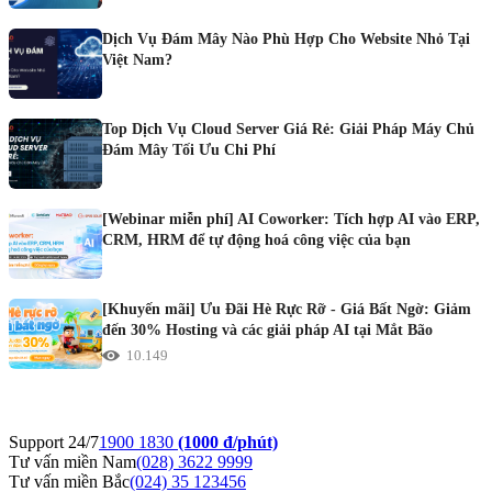
Dịch Vụ Đám Mây Nào Phù Hợp Cho Website Nhỏ Tại
Việt Nam?
Top Dịch Vụ Cloud Server Giá Rẻ: Giải Pháp Máy Chủ
Đám Mây Tối Ưu Chi Phí
[Webinar miễn phí] AI Coworker: Tích hợp AI vào ERP,
CRM, HRM để tự động hoá công việc của bạn
[Khuyến mãi] Ưu Đãi Hè Rực Rỡ - Giá Bất Ngờ: Giảm
đến 30% Hosting và các giải pháp AI tại Mắt Bão
10.149
Support 24/7
1900 1830
(1000 đ/phút)
Tư vấn miền Nam
(028) 3622 9999
Tư vấn miền Bắc
(024) 35 123456