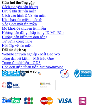
Câu hỏi thường gặp
Cách tạo yêu cầu hỗ trợ
Lưu ý khi đặt tên miền
Cách cấu hình DNS tên miền
Khai báo tên miền quốc tế
Vòng đời một tên miền
Mở khoá để chuyển tên miền
Hướng dẫn đăng nhập trang ID Mắt Bão
Hướng dẫn kiểm tra đơn hàng
Từ vựng công nghệ
Hỏi đáp về tên miền
Đối tác dịch vụ
Website chuyên nghiệp - Mắt Bão WS
Tổng đài tiết kiệm – Mắt Bão One
Trung tâm dữ liệu – ODS
Hóa đơn điện tử an toàn Matbao-invoice
Chứng chỉ trang web
Thanh toán