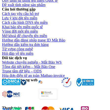
Quy định sử dụng tên miền Quốc tế
Đề xuất tính năng sản phẩm
Câu hỏi thường gặp
Cách tạo yêu cầu hỗ trợ
Lưu ý khi đặt tên miền
Cách cấu hình DNS tên miền
Khai báo tên miền quốc tế
Vòng đời một tên miền
Mở khoá để chuyển tên miền
Hướng dẫn đăng nhập trang ID Mắt Bão
Hướng dẫn kiểm tra đơn hàng
Từ vựng công nghệ
Hỏi đáp về tên miền
Đối tác dịch vụ
Website chuyên nghiệp - Mắt Bão WS
Tổng đài tiết kiệm – Mắt Bão One
Trung tâm dữ liệu – ODS
Hóa đơn điện tử an toàn Matbao-invoice
Chứng chỉ trang web
Thanh toán