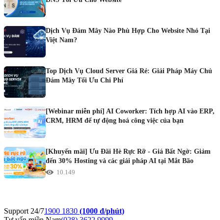
Dịch Vụ Đám Mây Nào Phù Hợp Cho Website Nhỏ Tại
Việt Nam?
Top Dịch Vụ Cloud Server Giá Rẻ: Giải Pháp Máy Chủ
Đám Mây Tối Ưu Chi Phí
[Webinar miễn phí] AI Coworker: Tích hợp AI vào ERP,
CRM, HRM để tự động hoá công việc của bạn
[Khuyến mãi] Ưu Đãi Hè Rực Rỡ - Giá Bất Ngờ: Giảm
đến 30% Hosting và các giải pháp AI tại Mắt Bão
10.149
Support 24/7
1900 1830
(1000 đ/phút)
Tư vấn miền Nam
(028) 3622 9999