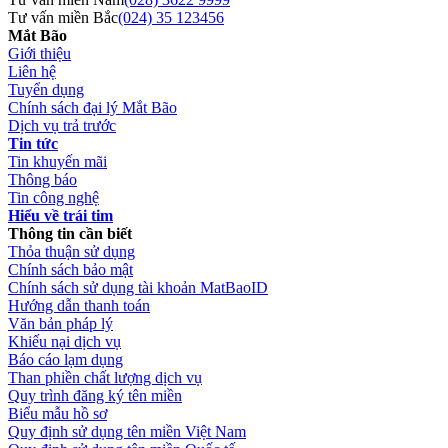
Tư vấn miền Bắc
(024) 35 123456
Mắt Bão
Giới thiệu
Liên hệ
Tuyển dụng
Chính sách đại lý Mắt Bão
Dịch vụ trả trước
Tin tức
Tin khuyến mãi
Thông báo
Tin công nghệ
Hiểu về trái tim
Thông tin cần biết
Thỏa thuận sử dụng
Chính sách bảo mật
Chính sách sử dụng tài khoản MatBaoID
Hướng dẫn thanh toán
Văn bản pháp lý
Khiếu nại dịch vụ
Báo cáo lạm dụng
Than phiền chất lượng dịch vụ
Quy trình đăng ký tên miền
Biểu mẫu hồ sơ
Quy định sử dụng tên miền Việt Nam