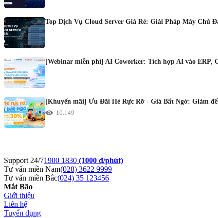
Top Dịch Vụ Cloud Server Giá Rẻ: Giải Pháp Máy Chủ 
[Webinar miễn phí] AI Coworker: Tích hợp AI vào ERP, 
[Khuyến mãi] Ưu Đãi Hè Rực Rỡ - Giá Bất Ngờ: Giảm đến
10.149
Support 24/7
1900 1830
(1000 đ/phút)
Tư vấn miền Nam
(028) 3622 9999
Tư vấn miền Bắc
(024) 35 123456
Mắt Bão
Giới thiệu
Liên hệ
Tuyển dụng