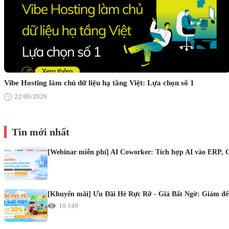
Vibe Hosting làm chủ dữ liệu hạ tầng Việt: Lựa chọn số 1
22/06/2026
Tin mới nhất
[Webinar miễn phí] AI Coworker: Tích hợp AI vào ERP, 
[Khuyến mãi] Ưu Đãi Hè Rực Rỡ - Giá Bất Ngờ: Giảm đến
10.149