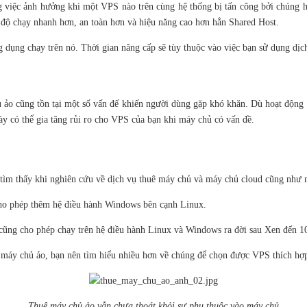
ng việc ảnh hưởng khi một VPS nào trên cùng hệ thống bị tấn công bởi chúng 
 độ chạy nhanh hơn, an toàn hơn và hiệu năng cao hơn hẳn Shared Host.
dụng chạy trên nó. Thời gian nâng cấp sẽ tùy thuộc vào việc bạn sử dụng dị
ủ ảo
cũng tồn tại một số vấn đế khiến người dùng gặp khó khăn. Dù hoạt độn
ày có thể gia tăng rủi ro cho VPS
của bạn khi máy chủ có vấn đề.
 tìm thấy khi nghiên cứu về dịch vụ thuê máy chủ và máy chủ cloud cũng như 
cho phép thêm hệ điều hành Windows bên cạnh Linux.
ng cho phép chạy trên hệ điều hành Linux và Windows ra đời sau Xen đến 1
 máy chủ ảo, bạn nên tìm hiểu nhiều hơn về chúng để chọn được VPS thích hợ
Thuê máy chủ ảo vẫn chưa thoát khỏi sự phụ thuộc vào máy chủ