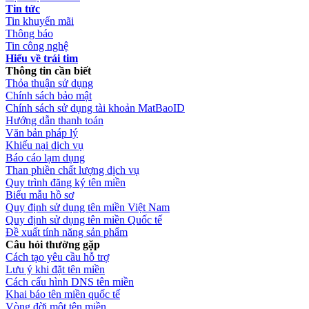
Tin tức
Tin khuyến mãi
Thông báo
Tin công nghệ
Hiểu về trái tim
Thông tin cần biết
Thỏa thuận sử dụng
Chính sách bảo mật
Chính sách sử dụng tài khoản MatBaoID
Hướng dẫn thanh toán
Văn bản pháp lý
Khiếu nại dịch vụ
Báo cáo lạm dụng
Than phiền chất lượng dịch vụ
Quy trình đăng ký tên miền
Biểu mẫu hồ sơ
Quy định sử dụng tên miền Việt Nam
Quy định sử dụng tên miền Quốc tế
Đề xuất tính năng sản phẩm
Câu hỏi thường gặp
Cách tạo yêu cầu hỗ trợ
Lưu ý khi đặt tên miền
Cách cấu hình DNS tên miền
Khai báo tên miền quốc tế
Vòng đời một tên miền