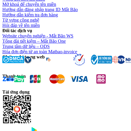
Mở khoá để chuyển tên miền
Hướng dẫn đăng nhập trang ID Mắt Bão
Hướng dẫn kiểm tra đơn hàng
Từ vựng công nghệ
Hỏi đáp về tên miền
Đối tác dịch vụ
Website chuyên nghiệp - Mắt Bão WS
Tổng đài tiết kiệm – Mắt Bão One
Trung tâm dữ liệu – ODS
Hóa đơn điện tử an toàn Matbao-invoice
Chứng chỉ trang web
Thanh toán
Tải ứng dụng