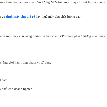
hoàn toàn độc lập với nhau. Số lượng VPS trên một máy chủ vật lý chỉ chiếm
ch vụ
thuê máy chủ giá rẻ
hay thuê máy chủ chất lượng cao.
g như một máy chủ riêng nhưng về bản chất, VPS
cũng phải “nương nhờ” máy
những giới hạn trong phạm vi sử dụng.
0 năm.
p nhất cho doanh nghiệp.