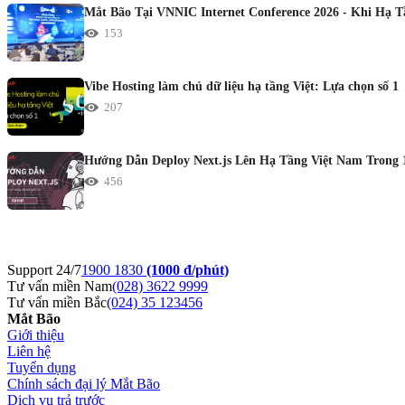
Mắt Bão Tại VNNIC Internet Conference 2026 - Khi Hạ 
153
Vibe Hosting làm chủ dữ liệu hạ tầng Việt: Lựa chọn số 1
207
Hướng Dẫn Deploy Next.js Lên Hạ Tầng Việt Nam Trong 
456
Support 24/7
1900 1830
(1000 đ/phút)
Tư vấn miền Nam
(028) 3622 9999
Tư vấn miền Bắc
(024) 35 123456
Mắt Bão
Giới thiệu
Liên hệ
Tuyển dụng
Chính sách đại lý Mắt Bão
Dịch vụ trả trước