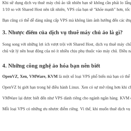
Khi sử dụng dịch vụ thuê máy chủ ảo tất nhiên bạn sẽ không cần phải lo lắ
1/10 so với
Shared Host nên tất nhiên, VPS của bạn sẽ “khỏe mạnh” hơn, tốc
Bạn cũng có thể dễ dàng nâng cấp VPS mà không làm ảnh hưởng đến các ứng 
3. Nhược điểm của dịch vụ thuê máy chủ ảo là gì?
Song song với những lợi ích vượt trội với Shared Host, dịch vụ thuê máy ch
chủ vật lý nên hoạt động của nó ít nhiều chịu phụ thuộc vào máy chủ
. Điều n
4. Những công nghệ ảo hóa bạn nên biết
OpenVZ, Xen, VMWare, KVM
là một số loại VPS phổ biến mà bạn có thể
OpenVZ bị giới hạn trong hệ điều hành Linux. Xen có sự mở rộng hơn khi 
VMWare lại được biết đến như VPS dành riêng cho ngành ngân hàng. KVM cũ
Mỗi loại VPS có những ưu nhược điểm riêng. Vì thế, khi muốn thuê dịch vụ