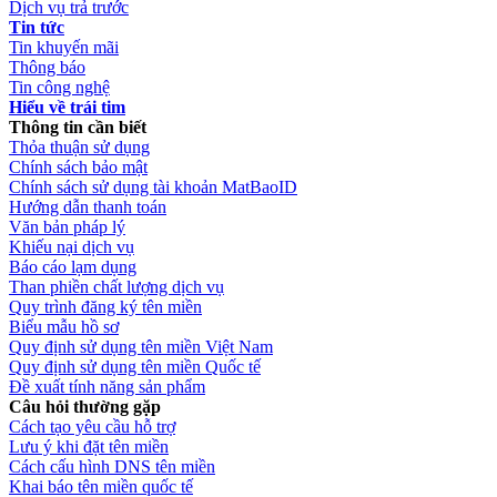
Dịch vụ trả trước
Tin tức
Tin khuyến mãi
Thông báo
Tin công nghệ
Hiểu về trái tim
Thông tin cần biết
Thỏa thuận sử dụng
Chính sách bảo mật
Chính sách sử dụng tài khoản MatBaoID
Hướng dẫn thanh toán
Văn bản pháp lý
Khiếu nại dịch vụ
Báo cáo lạm dụng
Than phiền chất lượng dịch vụ
Quy trình đăng ký tên miền
Biểu mẫu hồ sơ
Quy định sử dụng tên miền Việt Nam
Quy định sử dụng tên miền Quốc tế
Đề xuất tính năng sản phẩm
Câu hỏi thường gặp
Cách tạo yêu cầu hỗ trợ
Lưu ý khi đặt tên miền
Cách cấu hình DNS tên miền
Khai báo tên miền quốc tế