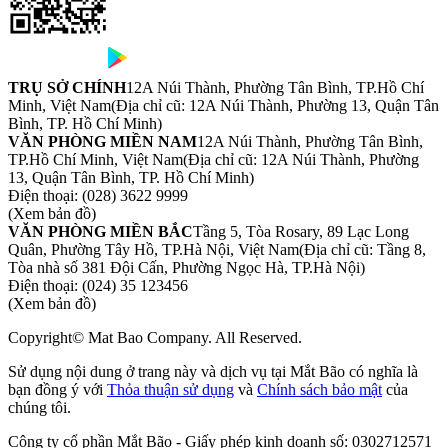
TRỤ SỞ CHÍNH
12A Núi Thành, Phường Tân Bình, TP.Hồ Chí
Minh, Việt Nam
(Địa chỉ cũ: 12A Núi Thành, Phường 13, Quận Tân
Bình, TP. Hồ Chí Minh)
VĂN PHÒNG MIỀN NAM
12A Núi Thành, Phường Tân Bình,
TP.Hồ Chí Minh, Việt Nam
(Địa chỉ cũ: 12A Núi Thành, Phường
13, Quận Tân Bình, TP. Hồ Chí Minh)
Điện thoại:
(028) 3622 9999
(Xem bản đồ)
VĂN PHÒNG MIỀN BẮC
Tầng 5, Tòa Rosary, 89 Lạc Long
Quân, Phường Tây Hồ, TP.Hà Nội, Việt Nam
(Địa chỉ cũ: Tầng 8,
Tòa nhà số 381 Đội Cấn, Phường Ngọc Hà, TP.Hà Nội)
Điện thoại:
(024) 35 123456
(Xem bản đồ)
Copyright© Mat Bao Company. All Reserved.
Sử dụng nội dung ở trang này và dịch vụ tại Mắt Bão có nghĩa là
bạn đồng ý với
Thỏa thuận sử dụng
và
Chính sách bảo mật
của
chúng tôi.
Công ty cổ phần Mắt Bão - Giấy phép kinh doanh số: 0302712571