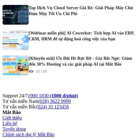
Top Dịch Vụ Cloud Server Giá Rẻ: Giải Pháp Máy Chủ
Đám Mây Tối Ưu Chi Phí
[Webinar miễn phí] AI Coworker: Tích hợp AI vào ERP,
CRM, HRM để tự động hoá công việc của bạn
[Khuyến mãi] Ưu Đãi Hè Rực Rỡ - Giá Bất Ngờ: Giảm
đến 30% Hosting và các giải pháp AI tại Mắt Bão
10.149
Support 24/7
1900 1830
(1000 đ/phút)
Tư vấn miền Nam
(028) 3622 9999
Tư vấn miền Bắc
(024) 35 123456
Mắt Bão
Giới thiệu
Liên hệ
Tuyển dụng
Chính sách đại lý Mắt Bão