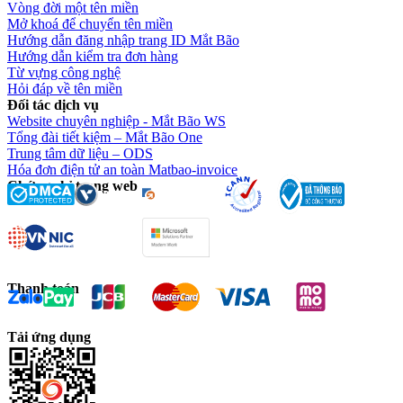
Vòng đời một tên miền
Mở khoá để chuyển tên miền
Hướng dẫn đăng nhập trang ID Mắt Bão
Hướng dẫn kiểm tra đơn hàng
Từ vựng công nghệ
Hỏi đáp về tên miền
Đối tác dịch vụ
Website chuyên nghiệp - Mắt Bão WS
Tổng đài tiết kiệm – Mắt Bão One
Trung tâm dữ liệu – ODS
Hóa đơn điện tử an toàn Matbao-invoice
Chứng chỉ trang web
Thanh toán
Tải ứng dụng