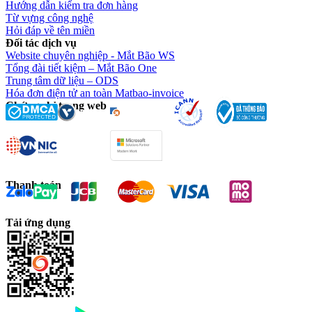
Hướng dẫn kiểm tra đơn hàng
Từ vựng công nghệ
Hỏi đáp về tên miền
Đối tác dịch vụ
Website chuyên nghiệp - Mắt Bão WS
Tổng đài tiết kiệm – Mắt Bão One
Trung tâm dữ liệu – ODS
Hóa đơn điện tử an toàn Matbao-invoice
Chứng chỉ trang web
Thanh toán
Tải ứng dụng