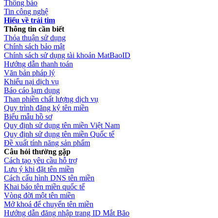
Thông báo
Tin công nghệ
Hiểu về trái tim
Thông tin cần biết
Thỏa thuận sử dụng
Chính sách bảo mật
Chính sách sử dụng tài khoản MatBaoID
Hướng dẫn thanh toán
Văn bản pháp lý
Khiếu nại dịch vụ
Báo cáo lạm dụng
Than phiền chất lượng dịch vụ
Quy trình đăng ký tên miền
Biểu mẫu hồ sơ
Quy định sử dụng tên miền Việt Nam
Quy định sử dụng tên miền Quốc tế
Đề xuất tính năng sản phẩm
Câu hỏi thường gặp
Cách tạo yêu cầu hỗ trợ
Lưu ý khi đặt tên miền
Cách cấu hình DNS tên miền
Khai báo tên miền quốc tế
Vòng đời một tên miền
Mở khoá để chuyển tên miền
Hướng dẫn đăng nhập trang ID Mắt Bão