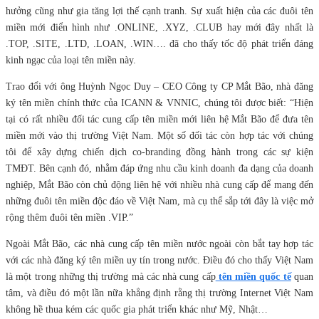
hưởng cũng như gia tăng lợi thế cạnh tranh. Sự xuất hiện của các đuôi tên
miền mới điển hình như .ONLINE, .XYZ, .CLUB hay mới đây nhất là
.TOP, .SITE, .LTD, .LOAN, .WIN…. đã cho thấy tốc độ phát triển đáng
kinh ngạc của loại tên miền này.
Trao đổi với ông Huỳnh Ngọc Duy – CEO Công ty CP Mắt Bão, nhà đăng
ký tên miền chính thức của ICANN & VNNIC, chúng tôi được biết: “Hiện
tại có rất nhiều đối tác cung cấp tên miền mới liên hệ Mắt Bão để đưa tên
miền mới vào thị trường Việt Nam. Một số đối tác còn hợp tác với chúng
tôi để xây dựng chiến dịch co-branding đồng hành trong các sự kiện
TMĐT. Bên cạnh đó, nhằm đáp ứng nhu cầu kinh doanh đa dạng của doanh
nghiệp, Mắt Bão còn chủ động liên hệ với nhiều nhà cung cấp để mang đến
những đuôi tên miền độc đáo về Việt Nam, mà cụ thể sắp tới đây là việc mở
rộng thêm đuôi tên miền .VIP.”
Ngoài Mắt Bão, các nhà cung cấp tên miền nước ngoài còn bắt tay hợp tác
với các nhà đăng ký tên miền uy tín trong nước. Điều đó cho thấy Việt Nam
là một trong những thị trường mà các nhà cung cấp
tên miền quốc tế
quan
tâm, và điều đó một lần nữa khẳng định rằng thị trường Internet Việt Nam
không hề thua kém các quốc gia phát triển khác như Mỹ, Nhật…