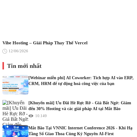
Vibe Hosting – Giải Pháp Thay Thế Vercel
12/06/2026
Tin mới nhất
[Webinar miễn phí] AI Coworker: Tích hợp AI vào ERP,
CRM, HRM để tự động hoá công việc của bạn
[Khuyến mãi] Ưu Đãi Hè Rực Rỡ - Giá Bất Ngờ: Giảm
đến 30% Hosting và các giải pháp AI tại Mắt Bão
10.149
Mắt Bão Tại VNNIC Internet Conference 2026 - Khi Hạ
Tầng Số Giao Thoa Cùng Kỷ Nguyên AI-First