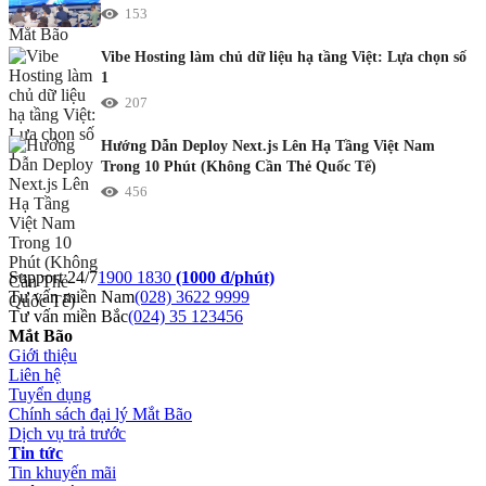
153
Vibe Hosting làm chủ dữ liệu hạ tầng Việt: Lựa chọn số
1
207
Hướng Dẫn Deploy Next.js Lên Hạ Tầng Việt Nam
Trong 10 Phút (Không Cần Thẻ Quốc Tế)
456
Support 24/7
1900 1830
(1000 đ/phút)
Tư vấn miền Nam
(028) 3622 9999
Tư vấn miền Bắc
(024) 35 123456
Mắt Bão
Giới thiệu
Liên hệ
Tuyển dụng
Chính sách đại lý Mắt Bão
Dịch vụ trả trước
Tin tức
Tin khuyến mãi