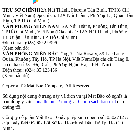
TRỤ SỞ CHÍNH
12A Núi Thành, Phường Tân Bình, TP.Hồ Chí
Minh, Việt Nam
(Địa chỉ cũ: 12A Núi Thành, Phường 13, Quận Tân
Bình, TP. Hồ Chí Minh)
VĂN PHÒNG MIỀN NAM
12A Núi Thành, Phường Tân Bình,
TP.Hồ Chí Minh, Việt Nam
(Địa chỉ cũ: 12A Núi Thành, Phường
13, Quận Tân Bình, TP. Hồ Chí Minh)
Điện thoại:
(028) 3622 9999
(Xem bản đồ)
VĂN PHÒNG MIỀN BẮC
Tầng 5, Tòa Rosary, 89 Lạc Long
Quân, Phường Tây Hồ, TP.Hà Nội, Việt Nam
(Địa chỉ cũ: Tầng 8,
Tòa nhà số 381 Đội Cấn, Phường Ngọc Hà, TP.Hà Nội)
Điện thoại:
(024) 35 123456
(Xem bản đồ)
Copyright© Mat Bao Company. All Reserved.
Sử dụng nội dung ở trang này và dịch vụ tại Mắt Bão có nghĩa là
bạn đồng ý với
Thỏa thuận sử dụng
và
Chính sách bảo mật
của
chúng tôi.
Công ty cổ phần Mắt Bão - Giấy phép kinh doanh số: 0302712571
cấp ngày 04/09/2002 bởi Sở Kế Hoạch và Đầu Tư Tp. Hồ Chí
Minh.