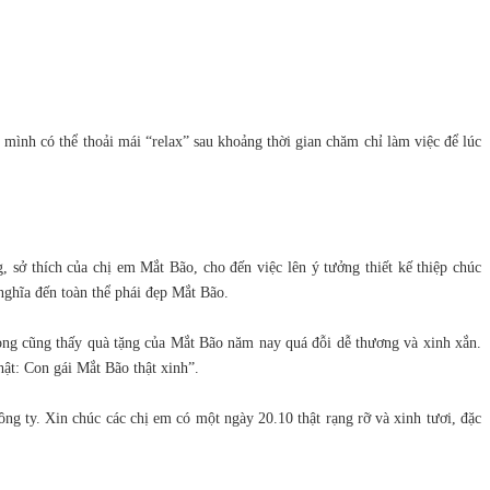
ình có thể thoải mái “relax” sau khoảng thời gian chăm chỉ làm việc để lúc
 sở thích của chị em Mắt Bão, cho đến việc lên ý tưởng thiết kế thiệp chúc
ghĩa đến toàn thể phái đẹp Mắt Bão.
òng cũng thấy quà tặng của Mắt Bão năm nay quá đỗi dễ thương và xinh xắn.
hật: Con gái Mắt Bão thật xinh”.
g ty. Xin chúc các chị em có một ngày 20.10 thật rạng rỡ và xinh tươi, đặc