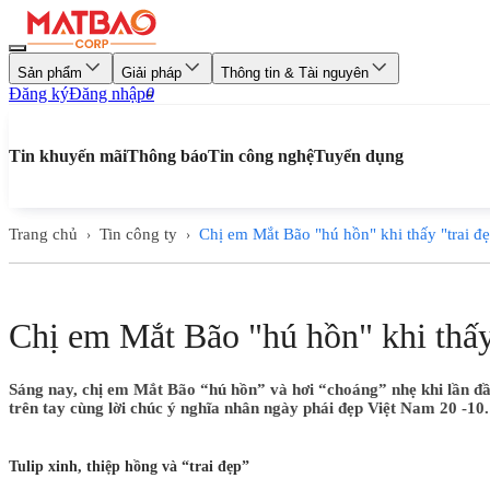
Sản phẩm
Giải pháp
Thông tin & Tài nguyên
Đăng ký
Đăng nhập
0
Tin khuyến mãi
Thông báo
Tin công nghệ
Tuyển dụng
Trang chủ
Tin công ty
Chị em Mắt Bão "hú hồn" khi thấy "trai đẹ
›
›
Chị em Mắt Bão "hú hồn" khi thấy 
Sáng nay, chị em Mắt Bão “hú hồn” và hơi “choáng” nhẹ khi lần đầu
trên tay cùng lời chúc ý nghĩa nhân ngày phái đẹp Việt Nam 20 -10.
Tulip xinh, thiệp hồng và “trai đẹp”