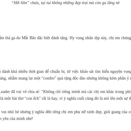
“Hết hồn” chưa, tụi tui không những đẹp trai mà còn ga lăng nè
m thả ga do Mắt Bão đặc biệt dành tặng. Hy vọng nhân dịp này, chị em chúng m
dành khá nhiều thời gian để chuẩn bị, từ việc khảo sát tìm hiểu nguyện vọng,
n dáng, nhằm mang lại một “combo” quà tặng độc đáo nhưng không kém phần ý n
ader đã vui vẻ chia sẻ: “Không chỉ riêng mình mà các chị em khác trong ph
à một bài thơ “con ếch” rất là hay, vì ý nghĩa cuối cùng đó là nói lên một sự t
vui nhỏ bé nhưng ý nghĩa đến từng chị em phụ nữ xinh đẹp, giỏi giang của côn
ân yêu của mình nhé!