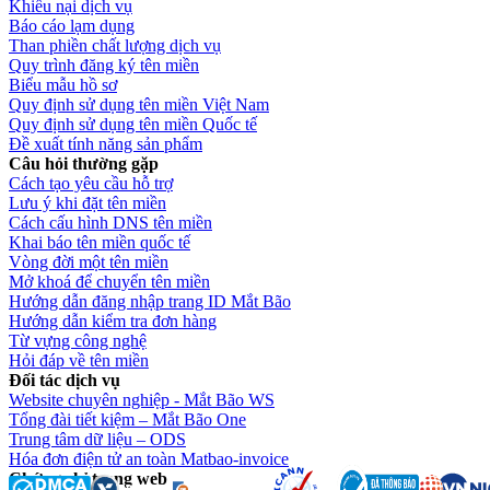
Khiếu nại dịch vụ
Báo cáo lạm dụng
Than phiền chất lượng dịch vụ
Quy trình đăng ký tên miền
Biểu mẫu hồ sơ
Quy định sử dụng tên miền Việt Nam
Quy định sử dụng tên miền Quốc tế
Đề xuất tính năng sản phẩm
Câu hỏi thường gặp
Cách tạo yêu cầu hỗ trợ
Lưu ý khi đặt tên miền
Cách cấu hình DNS tên miền
Khai báo tên miền quốc tế
Vòng đời một tên miền
Mở khoá để chuyển tên miền
Hướng dẫn đăng nhập trang ID Mắt Bão
Hướng dẫn kiểm tra đơn hàng
Từ vựng công nghệ
Hỏi đáp về tên miền
Đối tác dịch vụ
Website chuyên nghiệp - Mắt Bão WS
Tổng đài tiết kiệm – Mắt Bão One
Trung tâm dữ liệu – ODS
Hóa đơn điện tử an toàn Matbao-invoice
Chứng chỉ trang web