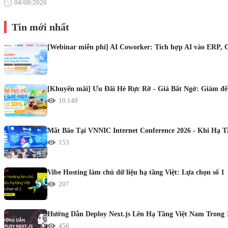
04/08/2026
Tin mới nhất
[Webinar miễn phí] AI Coworker: Tích hợp AI vào ERP, 
[Khuyến mãi] Ưu Đãi Hè Rực Rỡ - Giá Bất Ngờ: Giảm đến
10.149
Mắt Bão Tại VNNIC Internet Conference 2026 - Khi Hạ 
153
Vibe Hosting làm chủ dữ liệu hạ tầng Việt: Lựa chọn số 1
207
Hướng Dẫn Deploy Next.js Lên Hạ Tầng Việt Nam Trong 
456