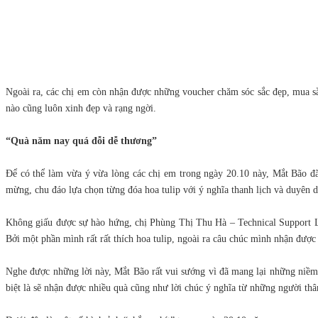
Ngoài ra, các chị em còn nhận được những voucher chăm sóc sắc đẹp, mua sắ
nào cũng luôn xinh đẹp và rạng ngời.
“Quà năm nay quá đỗi dễ thương”
Để có thể làm vừa ý vừa lòng các chị em trong ngày 20.10 này, Mắt Bão đã 
mừng, chu đáo lựa chọn từng đóa hoa tulip với ý nghĩa thanh lịch và duyê
Không giấu được sự hào hứng, chị Phùng Thị Thu Hà – Technical Support Le
Bởi một phần mình rất rất thích hoa tulip, ngoài ra câu chúc mình nhận được l
Nghe được những lời này, Mắt Bão rất vui sướng vì đã mang lại những niềm 
biệt là sẽ nhận được nhiều quà cũng như lời chúc ý nghĩa từ những người th