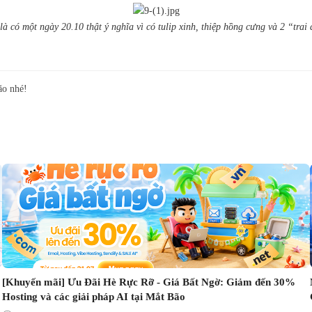
là có một ngày 20.10 thật ý nghĩa vì có tulip xinh, thiệp hồng cưng và 2 “trai
ão nhé!
[Khuyến mãi] Ưu Đãi Hè Rực Rỡ - Giá Bất Ngờ: Giảm đến 30%
Hosting và các giải pháp AI tại Mắt Bão