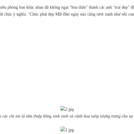
iều phòng ban khác nhau đã không ngại “hóa thân” thành các anh “trai đẹp” đí
lời chúc ý nghĩa: “Chúc phái đẹp Mắt Bão ngày nào cũng tươi xanh như nồi c
ác chị em là tấm thiệp hồng xinh xinh và cành hoa tulip tượng trưng cho sự