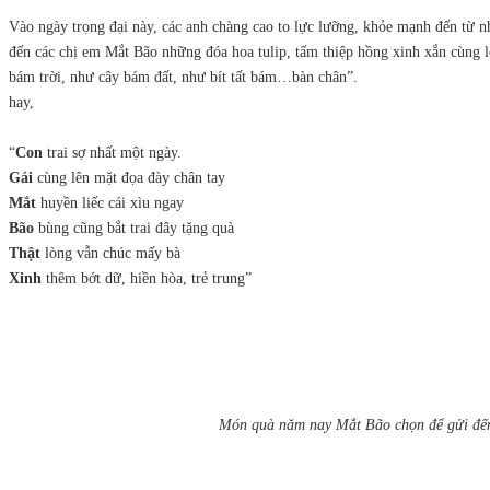
Vào ngày trọng đại này, các anh chàng cao to lực lưỡng, khỏe mạnh đến từ nh
đến các chị em Mắt Bão những đóa hoa tulip, tấm thiệp hồng xinh xắn cùng 
bám trời, như cây bám đất, như bít tất bám…bàn chân”.
hay,
“
Con
trai sợ nhất một ngày.
Gái
cùng lên mặt đọa đày chân tay
Mắt
huyền liếc cái xìu ngay
Bão
bùng cũng bắt trai đây tặng quà
Thật
lòng vẫn chúc mấy bà
Xinh
thêm bớt dữ, hiền hòa, trẻ trung”
Món quà năm nay Mắt Bão chọn để gửi đến c