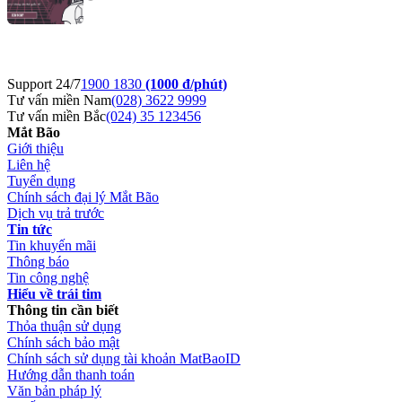
Support 24/7
1900 1830
(1000 đ/phút)
Tư vấn miền Nam
(028) 3622 9999
Tư vấn miền Bắc
(024) 35 123456
Mắt Bão
Giới thiệu
Liên hệ
Tuyển dụng
Chính sách đại lý Mắt Bão
Dịch vụ trả trước
Tin tức
Tin khuyến mãi
Thông báo
Tin công nghệ
Hiểu về trái tim
Thông tin cần biết
Thỏa thuận sử dụng
Chính sách bảo mật
Chính sách sử dụng tài khoản MatBaoID
Hướng dẫn thanh toán
Văn bản pháp lý