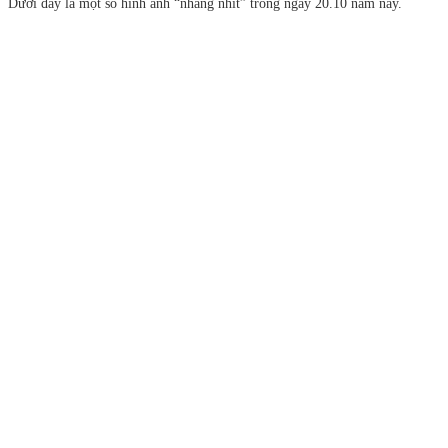
Dưới đây là một số hình ảnh “nhắng nhít” trong ngày 20.10 năm nay.