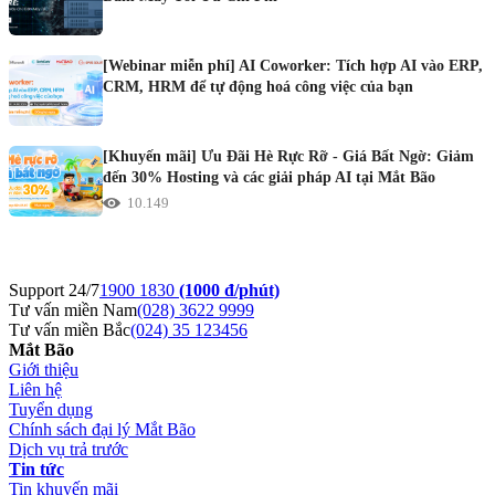
[Webinar miễn phí] AI Coworker: Tích hợp AI vào ERP,
CRM, HRM để tự động hoá công việc của bạn
[Khuyến mãi] Ưu Đãi Hè Rực Rỡ - Giá Bất Ngờ: Giảm
đến 30% Hosting và các giải pháp AI tại Mắt Bão
10.149
Support 24/7
1900 1830
(1000 đ/phút)
Tư vấn miền Nam
(028) 3622 9999
Tư vấn miền Bắc
(024) 35 123456
Mắt Bão
Giới thiệu
Liên hệ
Tuyển dụng
Chính sách đại lý Mắt Bão
Dịch vụ trả trước
Tin tức
Tin khuyến mãi