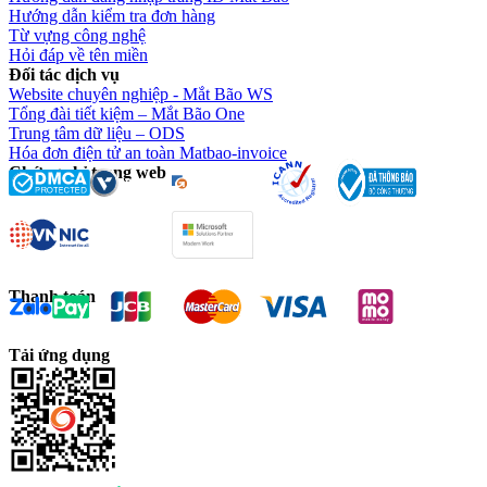
Hướng dẫn kiểm tra đơn hàng
Từ vựng công nghệ
Hỏi đáp về tên miền
Đối tác dịch vụ
Website chuyên nghiệp - Mắt Bão WS
Tổng đài tiết kiệm – Mắt Bão One
Trung tâm dữ liệu – ODS
Hóa đơn điện tử an toàn Matbao-invoice
Chứng chỉ trang web
Thanh toán
Tải ứng dụng