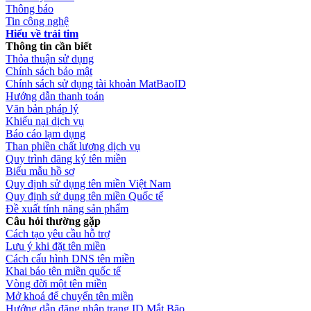
Thông báo
Tin công nghệ
Hiểu về trái tim
Thông tin cần biết
Thỏa thuận sử dụng
Chính sách bảo mật
Chính sách sử dụng tài khoản MatBaoID
Hướng dẫn thanh toán
Văn bản pháp lý
Khiếu nại dịch vụ
Báo cáo lạm dụng
Than phiền chất lượng dịch vụ
Quy trình đăng ký tên miền
Biểu mẫu hồ sơ
Quy định sử dụng tên miền Việt Nam
Quy định sử dụng tên miền Quốc tế
Đề xuất tính năng sản phẩm
Câu hỏi thường gặp
Cách tạo yêu cầu hỗ trợ
Lưu ý khi đặt tên miền
Cách cấu hình DNS tên miền
Khai báo tên miền quốc tế
Vòng đời một tên miền
Mở khoá để chuyển tên miền
Hướng dẫn đăng nhập trang ID Mắt Bão