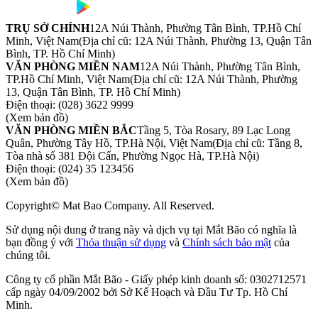
TRỤ SỞ CHÍNH
12A Núi Thành, Phường Tân Bình, TP.Hồ Chí
Minh, Việt Nam
(Địa chỉ cũ: 12A Núi Thành, Phường 13, Quận Tân
Bình, TP. Hồ Chí Minh)
VĂN PHÒNG MIỀN NAM
12A Núi Thành, Phường Tân Bình,
TP.Hồ Chí Minh, Việt Nam
(Địa chỉ cũ: 12A Núi Thành, Phường
13, Quận Tân Bình, TP. Hồ Chí Minh)
Điện thoại:
(028) 3622 9999
(Xem bản đồ)
VĂN PHÒNG MIỀN BẮC
Tầng 5, Tòa Rosary, 89 Lạc Long
Quân, Phường Tây Hồ, TP.Hà Nội, Việt Nam
(Địa chỉ cũ: Tầng 8,
Tòa nhà số 381 Đội Cấn, Phường Ngọc Hà, TP.Hà Nội)
Điện thoại:
(024) 35 123456
(Xem bản đồ)
Copyright© Mat Bao Company. All Reserved.
Sử dụng nội dung ở trang này và dịch vụ tại Mắt Bão có nghĩa là
bạn đồng ý với
Thỏa thuận sử dụng
và
Chính sách bảo mật
của
chúng tôi.
Công ty cổ phần Mắt Bão - Giấy phép kinh doanh số: 0302712571
cấp ngày 04/09/2002 bởi Sở Kế Hoạch và Đầu Tư Tp. Hồ Chí
Minh.