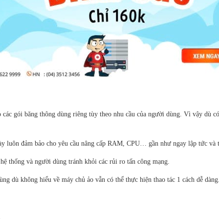
ác gói băng thông dùng riêng tùy theo nhu cầu của người dùng. Vì vậy dù có
 này luôn đảm bảo cho yêu cầu nâng cấp RAM, CPU… gần như ngay lập tức và t
hệ thống và người dùng tránh khỏi các rủi ro tấn công mạng.
dùng dù không hiểu về máy chủ ảo vẫn có thể thực hiện thao tác 1 cách dễ dàng