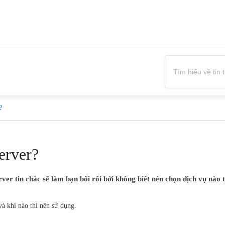
?
erver?
er tin chắc sẽ làm bạn bối rối bởi không biết nên chọn dịch vụ nào 
và khi nào thì nên sử dụng.